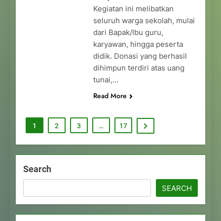
Kegiatan ini melibatkan
seluruh warga sekolah, mulai
dari Bapak/Ibu guru,
karyawan, hingga peserta
didik. Donasi yang berhasil
dihimpun terdiri atas uang
tunai,…
Read More
1
2
3
…
17
Search
SEARCH