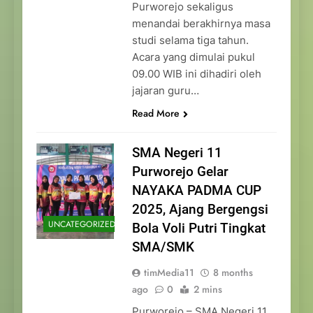
Purworejo sekaligus
menandai berakhirnya masa
studi selama tiga tahun.
Acara yang dimulai pukul
09.00 WIB ini dihadiri oleh
jajaran guru…
Read More
SMA Negeri 11
Purworejo Gelar
NAYAKA PADMA CUP
2025, Ajang Bergengsi
UNCATEGORIZED
Bola Voli Putri Tingkat
SMA/SMK
timMedia11
8 months
ago
0
2 mins
Purworejo – SMA Negeri 11