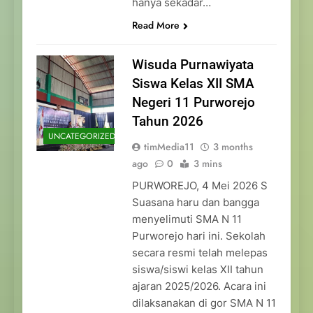
hanya sekadar…
Read More
Wisuda Purnawiyata
Siswa Kelas XII SMA
Negeri 11 Purworejo
Tahun 2026
UNCATEGORIZED
timMedia11
3 months
ago
0
3 mins
PURWOREJO, 4 Mei 2026 S
Suasana haru dan bangga
menyelimuti SMA N 11
Purworejo hari ini. Sekolah
secara resmi telah melepas
siswa/siswi kelas XII tahun
ajaran 2025/2026. Acara ini
dilaksanakan di gor SMA N 11