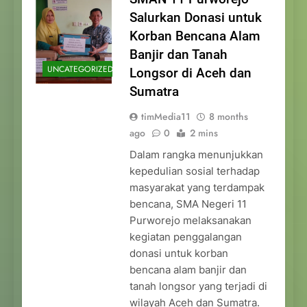
Salurkan Donasi untuk
Korban Bencana Alam
Banjir dan Tanah
UNCATEGORIZED
Longsor di Aceh dan
Sumatra
timMedia11
8 months
ago
0
2 mins
Dalam rangka menunjukkan
kepedulian sosial terhadap
masyarakat yang terdampak
bencana, SMA Negeri 11
Purworejo melaksanakan
kegiatan penggalangan
donasi untuk korban
bencana alam banjir dan
tanah longsor yang terjadi di
wilayah Aceh dan Sumatra.