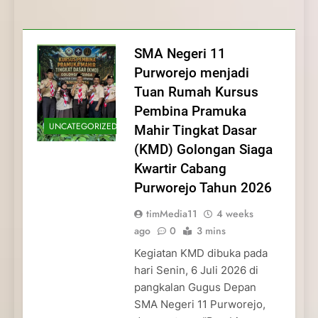
Membentuk Jiwa
Membentuk Jiwa Kepemimpinan,
Membangun Disiplin, Kekompakan, dan
Kwartir Cabang Purworejo Tahun 2026
Kepemimpinan, Disiplin,
Disiplin, dan Pengabdian Generasi
Kepedulian
dan Pengabdian Generasi
Pramuka
SMA Negeri 11
Pramuka
Purworejo menjadi
Tuan Rumah Kursus
Pembina Pramuka
UNCATEGORIZED
Mahir Tingkat Dasar
(KMD) Golongan Siaga
Kwartir Cabang
Purworejo Tahun 2026
timMedia11
4 weeks
ago
0
3 mins
Kegiatan KMD dibuka pada
hari Senin, 6 Juli 2026 di
pangkalan Gugus Depan
SMA Negeri 11 Purworejo,