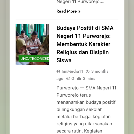
Negeri 11 Purworejo….
Read More
Budaya Positif di SMA
Negeri 11 Purworejo:
Membentuk Karakter
Religius dan Disiplin
UNCATEGORIZED
Siswa
timMedia11
3 months
ago
0
2 mins
Purworejo — SMA Negeri 11
Purworejo terus
menanamkan budaya positif
di lingkungan sekolah
melalui berbagai kegiatan
religius yang dilaksanakan
secara rutin. Kegiatan