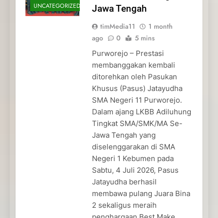
UNCATEGORIZED
Jawa Tengah
timMedia11
1 month
ago
0
5 mins
Purworejo – Prestasi
membanggakan kembali
ditorehkan oleh Pasukan
Khusus (Pasus) Jatayudha
SMA Negeri 11 Purworejo.
Dalam ajang LKBB Adiluhung
Tingkat SMA/SMK/MA Se-
Jawa Tengah yang
diselenggarakan di SMA
Negeri 1 Kebumen pada
Sabtu, 4 Juli 2026, Pasus
Jatayudha berhasil
membawa pulang Juara Bina
2 sekaligus meraih
penghargaan Best Make