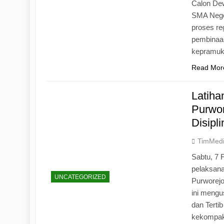
Calon Dew
SMA Neger
proses r
pembinaan
kepramu
Read Mor
Latih
Purwo
Disipl
TimMed
Sabtu, 7 
pelaksan
UNCATEGORIZED
Purworej
ini mengu
dan Tertib
kekompak