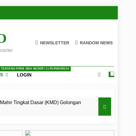
O
NEWSLETTER
RANDOM NEWS
racter
A TENTANG PPDB SMA NEGERI 11 PURWOREJO
ES
LOGIN
Mahir Tingkat Dasar (KMD) Golongan
 LKBB Adiluhung Se-Jawa Tengah