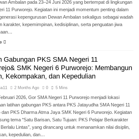
an Ambalan pada 23–24 Juni 2026 yang bertempat di lingkungan
i 11 Purworejo. Kegiatan ini menjadi momentum penting dalam
egenerasi kepengurusan Dewan Ambalan sekaligus sebagai wadah
 karakter, kepemimpinan, kedisiplinan, serta penguatan jiwa
kaan…
e
an Gabungan PKS SMA Negeri 11
rejo& SMK Negeri 6 Purworejo: Membangun
in, Kekompakan, dan Kepedulian
ia11
2 Months Ago
0
5 Mins
Februari 2026, Gor SMA Negeri 11 Purworejo menjadi lokasi
aan latihan gabungan PKS antara PKS Jatayudha SMA Negeri 11
o dan PKS Dharma Atma Jaya SMK Negeri 6 Purworejo. Kegiatan
sung tema “Satu Barisan, Satu Tujuan: PKS Pelajar Berkarakter
 Berlalu Lintas”, yang dirancang untuk menanamkan nilai disiplin,
an, kepedulian, dan…