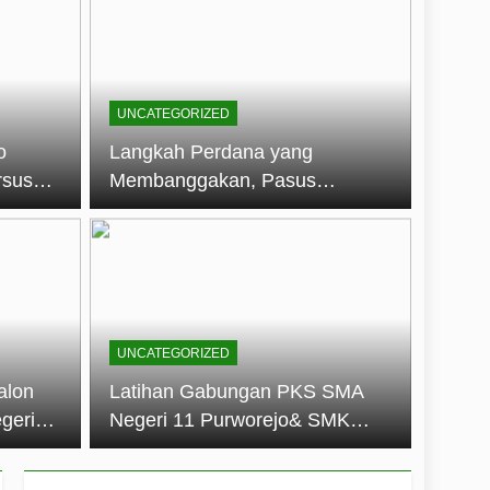
embentuk Jiwa Kepemimpinan, Disiplin,
jo: Membangun Disiplin, Kekompakan,
UNCATEGORIZED
un 2026
o
Langkah Perdana yang
rsus
Membanggakan, Pasus
dan Disiplin Siswa
Jatayudha Ukir Prestasi di
longan
LKBB Adiluhung Se-Jawa
Tengah
UNCATEGORIZED
alon
Latihan Gabungan PKS SMA
geri
Negeri 11 Purworejo& SMK
k Jiwa
Negeri 6 Purworejo:
 dan
Membangun Disiplin,