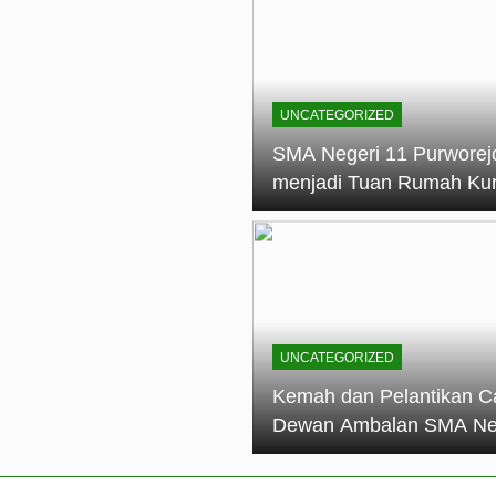
elantikan Calon Dewan Ambalan SMA Negeri 11 Purworejo: M
dian Generasi Pramuka
ungan PKS SMA Negeri 11 Purworejo& SMK Negeri 6 Purwore
ian
UNCATEGORIZED
eri 11 Purworejo Sukses Gelar LPBB Jatayudha Open 2 Tah
SMA Negeri 11 Purworej
menjadi Tuan Rumah Ku
tif di SMA Negeri 11 Purworejo: Membentuk Karakter Religius 
Pembina Pramuka Mahir
Tingkat Dasar (KMD) Go
Siaga Kwartir Cabang
Purworejo Tahun 2026
UNCATEGORIZED
Kemah dan Pelantikan C
Dewan Ambalan SMA Ne
11 Purworejo: Membentu
Kepemimpinan, Disiplin,