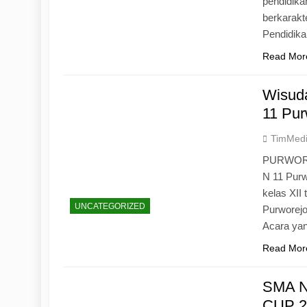
pendidika
berkarak
Pendidik
Read Mor
Wisuda
11 Pur
TimMed
PURWOREJ
N 11 Purw
kelas XII
UNCATEGORIZED
Purworejo
Acara yan
Read Mor
SMA N
CUP 20