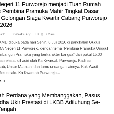
egeri 11 Purworejo menjadi Tuan Rumah
Pengabdian Generasi P
s Pembina Pramuka Mahir Tingkat Dasar
 Golongan Siaga Kwartir Cabang Purworejo
 2026
ia11
3 Weeks Ago
0
3 Mins
KMD dibuka pada hari Senin, 6 Juli 2026 di pangkalan Gugus
A Negeri 11 Purworejo, dengan tema “Pembina Pramuka Unggul
bangun Pramuka yang berkarakter bangsa” dari pukul 15.00
a selesai, dihadiri oleh Ka Kwarcab Purworejo, Kadinas,
cab, Unsur Mabiran, dan tamu undangan lainnya. Kak Wasit
.Sos selaku Ka Kwarcab Purworejo…
e
ah Perdana yang Membanggakan, Pasus
dha Ukir Prestasi di LKBB Adiluhung Se-
Tengah