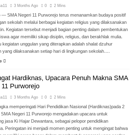
ia11
3 Months Ago
0
2 Mins
o — SMA Negeri 11 Purworejo terus menanamkan budaya positif
ngan sekolah melalui berbagai kegiatan religius yang dilaksanakan
tin. Kegiatan tersebut menjadi bagian penting dalam pembentukan
iswa agar memiliki sikap disiplin, religius, dan berakhlak mulia.
u kegiatan unggulan yang diterapkan adalah shalat dzuhur
 yang dilaksanakan setiap hari di lingkungan sekolah….
e
gat Hardiknas, Upacara Penuh Makna SMA
 11 Purworejo
ia11
3 Months Ago
0
2 Mins
gka memperingati Hari Pendidikan Nasional (Hardiknas)pada 2
, SMA Negeri 11 Purworejo mengadakan upacara untuk
 jasa Ki Hajar Dewantara, sebagai pelopor pendidikan
ia. Peringatan ini menjadi momen penting untuk mengingat bahwa