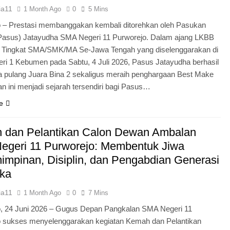
ia11
1 Month Ago
0
5 Mins
 – Prestasi membanggakan kembali ditorehkan oleh Pasukan
Pasus) Jatayudha SMA Negeri 11 Purworejo. Dalam ajang LKBB
g Tingkat SMA/SMK/MA Se-Jawa Tengah yang diselenggarakan di
i 1 Kebumen pada Sabtu, 4 Juli 2026, Pasus Jatayudha berhasil
pulang Juara Bina 2 sekaligus meraih penghargaan Best Make
n ini menjadi sejarah tersendiri bagi Pasus…
e
 dan Pelantikan Calon Dewan Ambalan
egeri 11 Purworejo: Membentuk Jiwa
mpinan, Disiplin, dan Pengabdian Generasi
ka
ia11
1 Month Ago
0
7 Mins
o, 24 Juni 2026 – Gugus Depan Pangkalan SMA Negeri 11
o sukses menyelenggarakan kegiatan Kemah dan Pelantikan