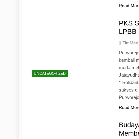
Read Mor
PKS S
LPBB 
TimMed
Purworejo
kembali 
muda mela
UNCATEGORIZED
Jatayudh
*”Solidar
sukses di
Purworej
Read Mor
Budaya
Memben