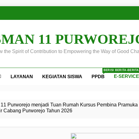
SMAN 11 PURWOREJ
 the Spirit of Contribution to Empowering the Way of Good Cha
BERISI BERITA-BERIT
E-SERVIC
LAYANAN
KEGIATAN SISWA
PPDB
ejo
 Calon
S SMA
ursus
s
egeri 11
 SMK
11 Purworejo menjadi Tuan Rumah Kursus Pembina Pramuka 
ir Cabang Purworejo Tahun 2026
r Tingkat
i di LKBB
 Jiwa
Membangun
di pangkalan Gugus Depan
ehkan oleh Pasukan Khusus
SMA Negeri 11 Purworejo
o menjadi lokasi pelaksanaan
 Siaga
ngah
, dan
dan
dana yang Membanggakan, Pasus Jatayudha Ukir Prestasi di
ejo Tahun
Pramuka