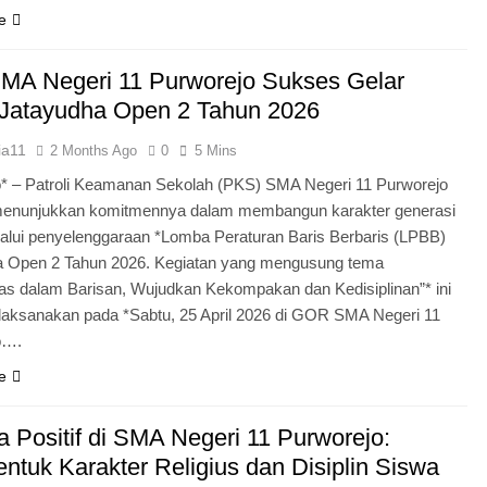
e
MA Negeri 11 Purworejo Sukses Gelar
Jatayudha Open 2 Tahun 2026
ia11
2 Months Ago
0
5 Mins
* – Patroli Keamanan Sekolah (PKS) SMA Negeri 11 Purworejo
menunjukkan komitmennya dalam membangun karakter generasi
lui penyelenggaraan *Lomba Peraturan Baris Berbaris (LPBB)
a Open 2 Tahun 2026. Kegiatan yang mengusung tema
itas dalam Barisan, Wujudkan Kekompakan dan Kedisiplinan”* ini
laksanakan pada *Sabtu, 25 April 2026 di GOR SMA Negeri 11
o….
e
 Positif di SMA Negeri 11 Purworejo:
tuk Karakter Religius dan Disiplin Siswa