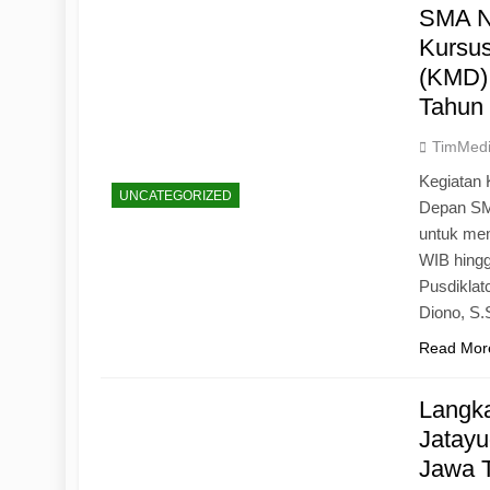
SMA N
Kursu
(KMD)
Tahun
TimMed
Kegiatan 
UNCATEGORIZED
Depan SM
untuk mem
WIB hingg
Pusdiklat
Diono, S
Read Mor
Langk
Jatayu
Jawa 