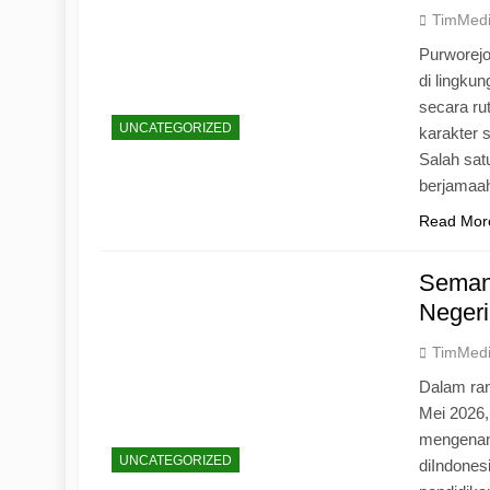
TimMed
Purworej
di lingku
secara ru
UNCATEGORIZED
karakter s
Salah sat
berjamaah
Read Mor
Seman
Negeri
TimMed
Dalam ran
Mei 2026
mengenang
UNCATEGORIZED
diIndones