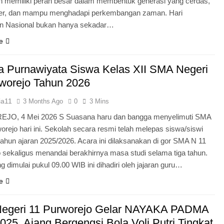
n memiliki peran besar dalam membentuk generasi yang cerdas,
ter, dan mampu menghadapi perkembangan zaman. Hari
an Nasional bukan hanya sekadar…
e
 Purnawiyata Siswa Kelas XII SMA Negeri
worejo Tahun 2026
ia11
3 Months Ago
0
3 Mins
O, 4 Mei 2026 S Suasana haru dan bangga menyelimuti SMA
orejo hari ini. Sekolah secara resmi telah melepas siswa/siswi
 tahun ajaran 2025/2026. Acara ini dilaksanakan di gor SMA N 11
 sekaligus menandai berakhirnya masa studi selama tiga tahun.
g dimulai pukul 09.00 WIB ini dihadiri oleh jajaran guru…
e
egeri 11 Purworejo Gelar NAYAKA PADMA
25, Ajang Bergengsi Bola Voli Putri Tingkat