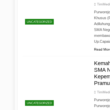
TimMed
Purworejo
Khusus (
UNCATEGORIZED
Adiluhun
SMA Neger
membawa 
Up.Capaia
Read Mor
Kemah
SMA N
Kepemi
Pramu
TimMed
Purworej
UNCATEGORIZED
Purworej