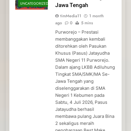
UNCATEGORIZED
Jawa Tengah
timMedia11
1 month
ago
0
5 mins
Purworejo – Prestasi
membanggakan kembali
ditorehkan oleh Pasukan
Khusus (Pasus) Jatayudha
SMA Negeri 11 Purworejo.
Dalam ajang LKBB Adiluhung
Tingkat SMA/SMK/MA Se-
Jawa Tengah yang
diselenggarakan di SMA
Negeri 1 Kebumen pada
Sabtu, 4 Juli 2026, Pasus
Jatayudha berhasil
membawa pulang Juara Bina
2 sekaligus meraih
penghargaan Best Make