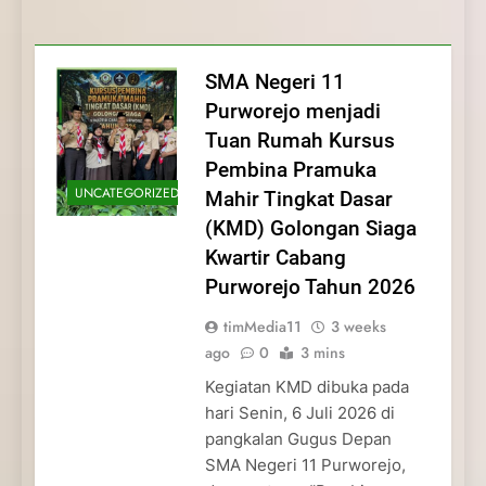
Membentuk Jiwa
Membentuk Jiwa Kepemimpinan,
Membangun Disiplin, Kekompakan, dan
Kwartir Cabang Purworejo Tahun 2026
Kepemimpinan, Disiplin,
Disiplin, dan Pengabdian Generasi
Kepedulian
dan Pengabdian Generasi
Pramuka
SMA Negeri 11
Pramuka
Purworejo menjadi
Tuan Rumah Kursus
Pembina Pramuka
UNCATEGORIZED
Mahir Tingkat Dasar
(KMD) Golongan Siaga
Kwartir Cabang
Purworejo Tahun 2026
timMedia11
3 weeks
ago
0
3 mins
Kegiatan KMD dibuka pada
hari Senin, 6 Juli 2026 di
pangkalan Gugus Depan
SMA Negeri 11 Purworejo,