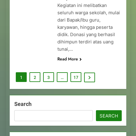
Kegiatan ini melibatkan
seluruh warga sekolah, mulai
dari Bapak/Ibu guru,
karyawan, hingga peserta
didik. Donasi yang berhasil
dihimpun terdiri atas uang
tunai,…
Read More
1
2
3
…
17
Search
SEARCH