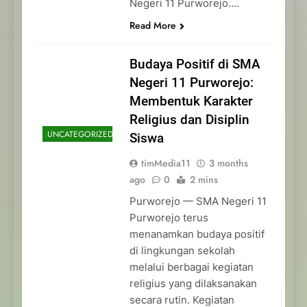
Negeri 11 Purworejo….
Read More
Budaya Positif di SMA
Negeri 11 Purworejo:
Membentuk Karakter
Religius dan Disiplin
UNCATEGORIZED
Siswa
timMedia11
3 months
ago
0
2 mins
Purworejo — SMA Negeri 11
Purworejo terus
menanamkan budaya positif
di lingkungan sekolah
melalui berbagai kegiatan
religius yang dilaksanakan
secara rutin. Kegiatan