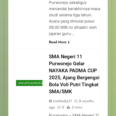
Purworejo sekaligus
menandai berakhirnya masa
studi selama tiga tahun.
Acara yang dimulai pukul
09.00 WIB ini dihadiri oleh
jajaran guru…
Read More
SMA Negeri 11
Purworejo Gelar
NAYAKA PADMA CUP
2025, Ajang Bergengsi
UNCATEGORIZED
Bola Voli Putri Tingkat
SMA/SMK
timMedia11
8 months
ago
0
2 mins
Purworejo – SMA Negeri 11