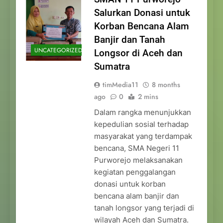
Salurkan Donasi untuk
Korban Bencana Alam
Banjir dan Tanah
UNCATEGORIZED
Longsor di Aceh dan
Sumatra
timMedia11
8 months
ago
0
2 mins
Dalam rangka menunjukkan
kepedulian sosial terhadap
masyarakat yang terdampak
bencana, SMA Negeri 11
Purworejo melaksanakan
kegiatan penggalangan
donasi untuk korban
bencana alam banjir dan
tanah longsor yang terjadi di
wilayah Aceh dan Sumatra.