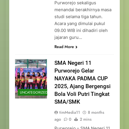
Purworejo sekaligus
menandai berakhirnya masa
studi selama tiga tahun.
Acara yang dimulai pukul
09.00 WIB ini dihadiri oleh
jajaran guru…
Read More
SMA Negeri 11
Purworejo Gelar
NAYAKA PADMA CUP
2025, Ajang Bergengsi
UNCATEGORIZED
Bola Voli Putri Tingkat
SMA/SMK
timMedia11
8 months
ago
0
2 mins
Purworejo – SMA Negeri 11