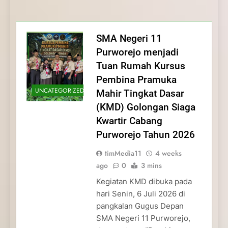
Membentuk Jiwa
Membentuk Jiwa Kepemimpinan,
Membangun Disiplin, Kekompakan, dan
Kwartir Cabang Purworejo Tahun 2026
Kepemimpinan, Disiplin,
Disiplin, dan Pengabdian Generasi
Kepedulian
dan Pengabdian Generasi
Pramuka
SMA Negeri 11
Pramuka
Purworejo menjadi
Tuan Rumah Kursus
Pembina Pramuka
UNCATEGORIZED
Mahir Tingkat Dasar
(KMD) Golongan Siaga
Kwartir Cabang
Purworejo Tahun 2026
timMedia11
4 weeks
ago
0
3 mins
Kegiatan KMD dibuka pada
hari Senin, 6 Juli 2026 di
pangkalan Gugus Depan
SMA Negeri 11 Purworejo,