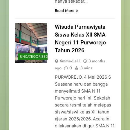
hanya sekadar…
Read More
Wisuda Purnawiyata
Siswa Kelas XII SMA
Negeri 11 Purworejo
Tahun 2026
UNCATEGORIZED
timMedia11
3 months
ago
0
3 mins
PURWOREJO, 4 Mei 2026 S
Suasana haru dan bangga
menyelimuti SMA N 11
Purworejo hari ini. Sekolah
secara resmi telah melepas
siswa/siswi kelas XII tahun
ajaran 2025/2026. Acara ini
dilaksanakan di gor SMA N 11