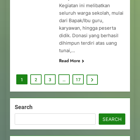
Kegiatan ini melibatkan
seluruh warga sekolah, mulai
dari Bapak/Ibu guru,
karyawan, hingga peserta
didik. Donasi yang berhasil
dihimpun terdiri atas uang
tunai,…
Read More
1
2
3
…
17
Search
SEARCH