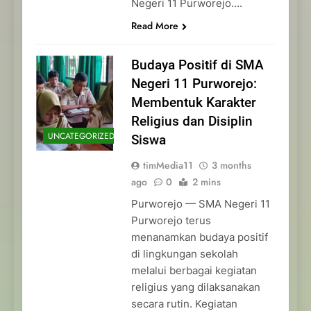
Negeri 11 Purworejo….
Read More
Budaya Positif di SMA
Negeri 11 Purworejo:
Membentuk Karakter
Religius dan Disiplin
UNCATEGORIZED
Siswa
timMedia11
3 months
ago
0
2 mins
Purworejo — SMA Negeri 11
Purworejo terus
menanamkan budaya positif
di lingkungan sekolah
melalui berbagai kegiatan
religius yang dilaksanakan
secara rutin. Kegiatan