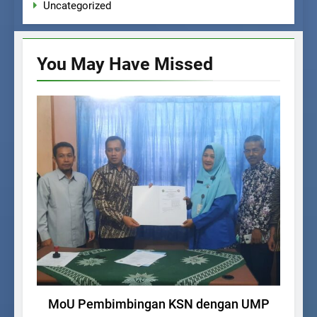
Uncategorized
You May Have
Missed
AGENDA SEKOLAH
Ra
MoU Pembimbingan KSN dengan UMP