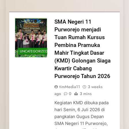
Membentuk Jiwa
Membentuk Jiwa Kepemimpinan,
Membangun Disiplin, Kekompakan, dan
Kwartir Cabang Purworejo Tahun 2026
Kepemimpinan, Disiplin,
Disiplin, dan Pengabdian Generasi
Kepedulian
dan Pengabdian Generasi
Pramuka
SMA Negeri 11
Pramuka
Purworejo menjadi
Tuan Rumah Kursus
Pembina Pramuka
UNCATEGORIZED
Mahir Tingkat Dasar
(KMD) Golongan Siaga
Kwartir Cabang
Purworejo Tahun 2026
timMedia11
3 weeks
ago
0
3 mins
Kegiatan KMD dibuka pada
hari Senin, 6 Juli 2026 di
pangkalan Gugus Depan
SMA Negeri 11 Purworejo,