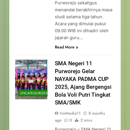
Purworejo sekaligus
menandai berakhirnya masa
studi selama tiga tahun.
Acara yang dimulai pukul
09.00 WIB ini dihadiri oleh
jajaran guru…
Read More
SMA Negeri 11
Purworejo Gelar
NAYAKA PADMA CUP
2025, Ajang Bergengsi
UNCATEGORIZED
Bola Voli Putri Tingkat
SMA/SMK
timMedia11
8 months
ago
0
2 mins
Purworejo – SMA Negeri 11