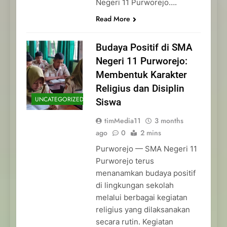
Negeri 11 Purworejo….
Read More
Budaya Positif di SMA
Negeri 11 Purworejo:
Membentuk Karakter
Religius dan Disiplin
UNCATEGORIZED
Siswa
timMedia11
3 months
ago
0
2 mins
Purworejo — SMA Negeri 11
Purworejo terus
menanamkan budaya positif
di lingkungan sekolah
melalui berbagai kegiatan
religius yang dilaksanakan
secara rutin. Kegiatan