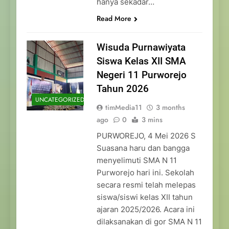
hanya sekadar…
Read More
Wisuda Purnawiyata
Siswa Kelas XII SMA
Negeri 11 Purworejo
Tahun 2026
UNCATEGORIZED
timMedia11
3 months
ago
0
3 mins
PURWOREJO, 4 Mei 2026 S
Suasana haru dan bangga
menyelimuti SMA N 11
Purworejo hari ini. Sekolah
secara resmi telah melepas
siswa/siswi kelas XII tahun
ajaran 2025/2026. Acara ini
dilaksanakan di gor SMA N 11