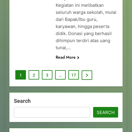
Kegiatan ini melibatkan
seluruh warga sekolah, mulai
dari Bapak/Ibu guru,
karyawan, hingga peserta
didik. Donasi yang berhasil
dihimpun terdiri atas uang
tunai,…
Read More
1
2
3
…
17
Search
SEARCH