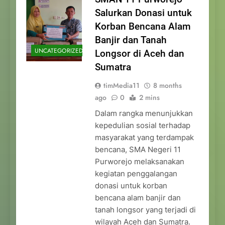
Salurkan Donasi untuk
Korban Bencana Alam
Banjir dan Tanah
UNCATEGORIZED
Longsor di Aceh dan
Sumatra
timMedia11
8 months
ago
0
2 mins
Dalam rangka menunjukkan
kepedulian sosial terhadap
masyarakat yang terdampak
bencana, SMA Negeri 11
Purworejo melaksanakan
kegiatan penggalangan
donasi untuk korban
bencana alam banjir dan
tanah longsor yang terjadi di
wilayah Aceh dan Sumatra.