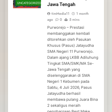
UNCATEGORIZED
Jawa Tengah
timMedia11
1 month
ago
0
5 mins
Purworejo – Prestasi
membanggakan kembali
ditorehkan oleh Pasukan
Khusus (Pasus) Jatayudha
SMA Negeri 11 Purworejo.
Dalam ajang LKBB Adiluhung
Tingkat SMA/SMK/MA Se-
Jawa Tengah yang
diselenggarakan di SMA
Negeri 1 Kebumen pada
Sabtu, 4 Juli 2026, Pasus
Jatayudha berhasil
membawa pulang Juara Bina
2 sekaligus meraih
penghargaan Best Make