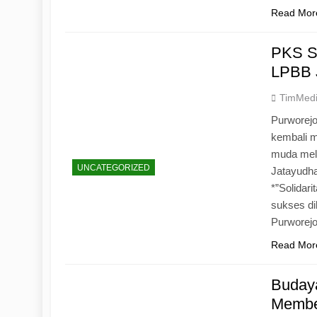
Read Mor
PKS S
LPBB 
TimMed
Purworejo
kembali 
muda mela
UNCATEGORIZED
Jatayudh
*”Solidar
sukses di
Purworej
Read Mor
Budaya
Memben