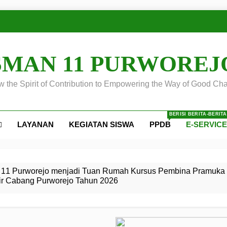
SMAN 11 PURWOREJ
 the Spirit of Contribution to Empowering the Way of Good Cha
BERISI BERITA-BERIT
LAYANAN
KEGIATAN SISWA
PPDB
E-SERVIC
ejo
 Calon
S SMA
ursus
s
egeri 11
 SMK
11 Purworejo menjadi Tuan Rumah Kursus Pembina Pramuka 
ir Cabang Purworejo Tahun 2026
r Tingkat
i di LKBB
 Jiwa
Membangun
di pangkalan Gugus Depan
ehkan oleh Pasukan Khusus
SMA Negeri 11 Purworejo
o menjadi lokasi pelaksanaan
 Siaga
ngah
, dan
dan
dana yang Membanggakan, Pasus Jatayudha Ukir Prestasi di
ejo Tahun
Pramuka