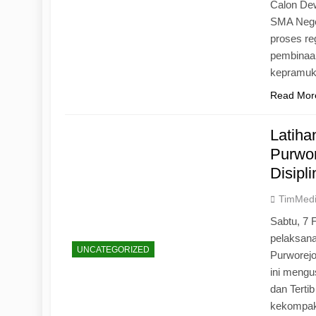
Calon Dew
SMA Neger
proses r
pembinaan
kepramu
Read Mor
Latih
Purwo
Disipl
TimMed
Sabtu, 7 
pelaksan
UNCATEGORIZED
Purworej
ini mengu
dan Tertib
kekompak