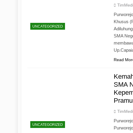
TimMed
Purworejo
Khusus (
UNCATEGORIZED
Adiluhun
SMA Neger
membawa 
Up.Capaia
Read Mor
Kemah
SMA N
Kepemi
Pramu
TimMed
Purworej
UNCATEGORIZED
Purworej