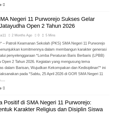
e
MA Negeri 11 Purworejo Sukses Gelar
Jatayudha Open 2 Tahun 2026
ia11
2 Months Ago
0
5 Mins
* – Patroli Keamanan Sekolah (PKS) SMA Negeri 11 Purworejo
menunjukkan komitmennya dalam membangun karakter generasi
lui penyelenggaraan *Lomba Peraturan Baris Berbaris (LPBB)
a Open 2 Tahun 2026. Kegiatan yang mengusung tema
itas dalam Barisan, Wujudkan Kekompakan dan Kedisiplinan”* ini
laksanakan pada *Sabtu, 25 April 2026 di GOR SMA Negeri 11
o….
e
 Positif di SMA Negeri 11 Purworejo:
tuk Karakter Religius dan Disiplin Siswa