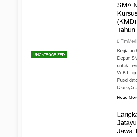
SMA N
Kursu
(KMD)
Tahun
TimMed
Kegiatan 
UNCATEGORIZED
Depan SM
untuk mem
WIB hingg
Pusdiklat
Diono, S
Read Mor
Langk
Jatayu
Jawa 