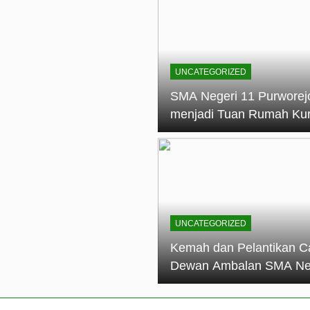
elantikan Calon Dewan Ambalan SMA Negeri 11 Purworejo: M
dian Generasi Pramuka
ungan PKS SMA Negeri 11 Purworejo& SMK Negeri 6 Purwore
ian
UNCATEGORIZED
eri 11 Purworejo Sukses Gelar LPBB Jatayudha Open 2 Tah
SMA Negeri 11 Purworej
menjadi Tuan Rumah Ku
tif di SMA Negeri 11 Purworejo: Membentuk Karakter Religius 
Pembina Pramuka Mahir
Tingkat Dasar (KMD) Go
Siaga Kwartir Cabang
Purworejo Tahun 2026
UNCATEGORIZED
Kemah dan Pelantikan C
Dewan Ambalan SMA Ne
11 Purworejo: Membentu
Kepemimpinan, Disiplin,