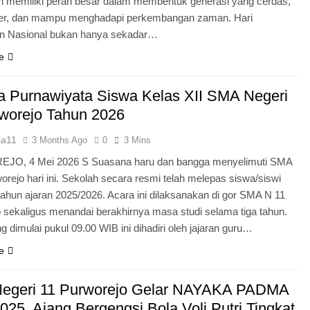
n memiliki peran besar dalam membentuk generasi yang cerdas,
ter, dan mampu menghadapi perkembangan zaman. Hari
an Nasional bukan hanya sekadar…
e
 Purnawiyata Siswa Kelas XII SMA Negeri
worejo Tahun 2026
ia11
3 Months Ago
0
3 Mins
O, 4 Mei 2026 S Suasana haru dan bangga menyelimuti SMA
orejo hari ini. Sekolah secara resmi telah melepas siswa/siswi
 tahun ajaran 2025/2026. Acara ini dilaksanakan di gor SMA N 11
 sekaligus menandai berakhirnya masa studi selama tiga tahun.
g dimulai pukul 09.00 WIB ini dihadiri oleh jajaran guru…
e
egeri 11 Purworejo Gelar NAYAKA PADMA
25, Ajang Bergengsi Bola Voli Putri Tingkat