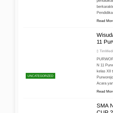
pendidika
berkarak
Pendidik
Read Mor
Wisuda
11 Pur
TimMed
PURWOREJ
N 11 Purw
kelas XII
UNCATEGORIZED
Purworejo
Acara yan
Read Mor
SMA N
CUP 20