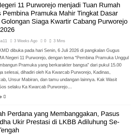
egeri 11 Purworejo menjadi Tuan Rumah
Pengabdian Generasi P
s Pembina Pramuka Mahir Tingkat Dasar
 Golongan Siaga Kwartir Cabang Purworejo
 2026
ia11
3 Weeks Ago
0
3 Mins
KMD dibuka pada hari Senin, 6 Juli 2026 di pangkalan Gugus
A Negeri 11 Purworejo, dengan tema “Pembina Pramuka Unggul
bangun Pramuka yang berkarakter bangsa” dari pukul 15.00
a selesai, dihadiri oleh Ka Kwarcab Purworejo, Kadinas,
cab, Unsur Mabiran, dan tamu undangan lainnya. Kak Wasit
.Sos selaku Ka Kwarcab Purworejo…
e
ah Perdana yang Membanggakan, Pasus
dha Ukir Prestasi di LKBB Adiluhung Se-
Tengah