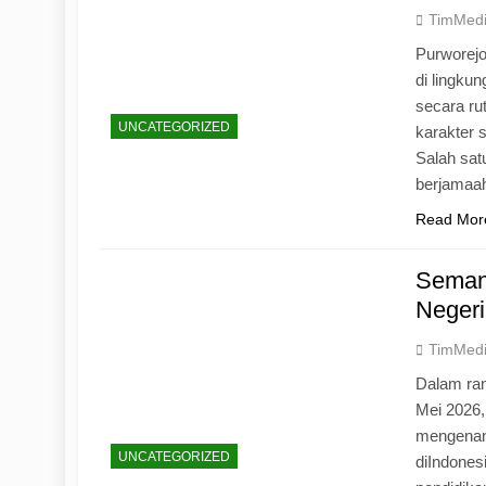
TimMed
Purworej
di lingku
secara ru
UNCATEGORIZED
karakter s
Salah sat
berjamaah
Read Mor
Seman
Negeri
TimMed
Dalam ran
Mei 2026
mengenang
UNCATEGORIZED
diIndones