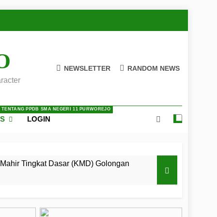
O
NEWSLETTER
RANDOM NEWS
racter
A TENTANG PPDB SMA NEGERI 11 PURWOREJO
ES
LOGIN
Mahir Tingkat Dasar (KMD) Golongan
 LKBB Adiluhung Se-Jawa Tengah