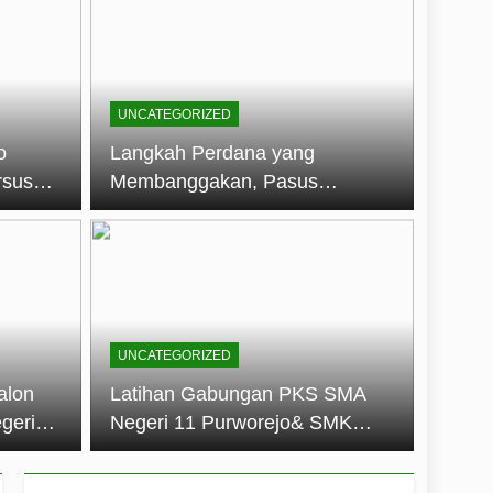
embentuk Jiwa Kepemimpinan, Disiplin,
jo: Membangun Disiplin, Kekompakan,
UNCATEGORIZED
un 2026
o
Langkah Perdana yang
rsus
Membanggakan, Pasus
dan Disiplin Siswa
Jatayudha Ukir Prestasi di
longan
LKBB Adiluhung Se-Jawa
Tengah
UNCATEGORIZED
alon
Latihan Gabungan PKS SMA
geri
Negeri 11 Purworejo& SMK
k Jiwa
Negeri 6 Purworejo:
 dan
Membangun Disiplin,