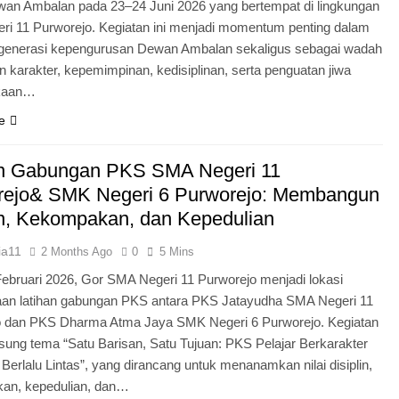
an Ambalan pada 23–24 Juni 2026 yang bertempat di lingkungan
i 11 Purworejo. Kegiatan ini menjadi momentum penting dalam
egenerasi kepengurusan Dewan Ambalan sekaligus sebagai wadah
 karakter, kepemimpinan, kedisiplinan, serta penguatan jiwa
kaan…
e
an Gabungan PKS SMA Negeri 11
rejo& SMK Negeri 6 Purworejo: Membangun
in, Kekompakan, dan Kepedulian
ia11
2 Months Ago
0
5 Mins
Februari 2026, Gor SMA Negeri 11 Purworejo menjadi lokasi
aan latihan gabungan PKS antara PKS Jatayudha SMA Negeri 11
o dan PKS Dharma Atma Jaya SMK Negeri 6 Purworejo. Kegiatan
sung tema “Satu Barisan, Satu Tujuan: PKS Pelajar Berkarakter
 Berlalu Lintas”, yang dirancang untuk menanamkan nilai disiplin,
an, kepedulian, dan…