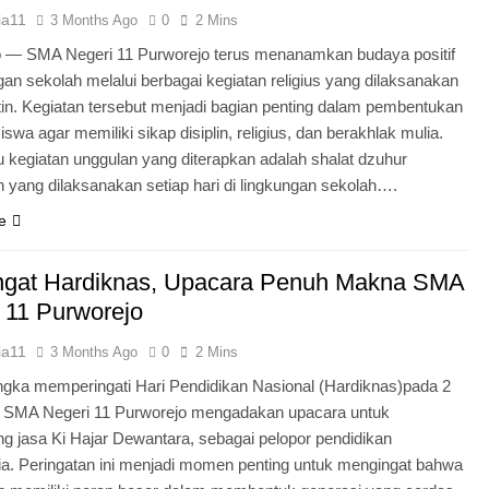
ia11
3 Months Ago
0
2 Mins
o — SMA Negeri 11 Purworejo terus menanamkan budaya positif
ngan sekolah melalui berbagai kegiatan religius yang dilaksanakan
tin. Kegiatan tersebut menjadi bagian penting dalam pembentukan
iswa agar memiliki sikap disiplin, religius, dan berakhlak mulia.
u kegiatan unggulan yang diterapkan adalah shalat dzuhur
 yang dilaksanakan setiap hari di lingkungan sekolah….
e
gat Hardiknas, Upacara Penuh Makna SMA
 11 Purworejo
ia11
3 Months Ago
0
2 Mins
gka memperingati Hari Pendidikan Nasional (Hardiknas)pada 2
, SMA Negeri 11 Purworejo mengadakan upacara untuk
 jasa Ki Hajar Dewantara, sebagai pelopor pendidikan
ia. Peringatan ini menjadi momen penting untuk mengingat bahwa