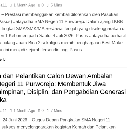
ia11
1 Month Ago
0
5 Mins
 – Prestasi membanggakan kembali ditorehkan oleh Pasukan
Pasus) Jatayudha SMA Negeri 11 Purworejo. Dalam ajang LKBB
g Tingkat SMA/SMK/MA Se-Jawa Tengah yang diselenggarakan di
i 1 Kebumen pada Sabtu, 4 Juli 2026, Pasus Jatayudha berhasil
pulang Juara Bina 2 sekaligus meraih penghargaan Best Make
n ini menjadi sejarah tersendiri bagi Pasus…
e
 dan Pelantikan Calon Dewan Ambalan
egeri 11 Purworejo: Membentuk Jiwa
mpinan, Disiplin, dan Pengabdian Generasi
ka
ia11
1 Month Ago
0
7 Mins
o, 24 Juni 2026 – Gugus Depan Pangkalan SMA Negeri 11
o sukses menyelenggarakan kegiatan Kemah dan Pelantikan