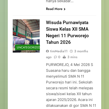
hanya sekadar…
Read More
Wisuda Purnawiyata
Siswa Kelas XII SMA
Negeri 11 Purworejo
Tahun 2026
UNCATEGORIZED
timMedia11
3 months
ago
0
3 mins
PURWOREJO, 4 Mei 2026 S
Suasana haru dan bangga
menyelimuti SMA N 11
Purworejo hari ini. Sekolah
secara resmi telah melepas
siswa/siswi kelas XII tahun
ajaran 2025/2026. Acara ini
dilaksanakan di gor SMA N 11