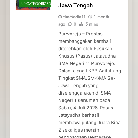
UNCATEGORIZED
Jawa Tengah
timMedia11
1 month
ago
0
5 mins
Purworejo – Prestasi
membanggakan kembali
ditorehkan oleh Pasukan
Khusus (Pasus) Jatayudha
SMA Negeri 11 Purworejo.
Dalam ajang LKBB Adiluhung
Tingkat SMA/SMK/MA Se-
Jawa Tengah yang
diselenggarakan di SMA
Negeri 1 Kebumen pada
Sabtu, 4 Juli 2026, Pasus
Jatayudha berhasil
membawa pulang Juara Bina
2 sekaligus meraih
penghargaan Best Make