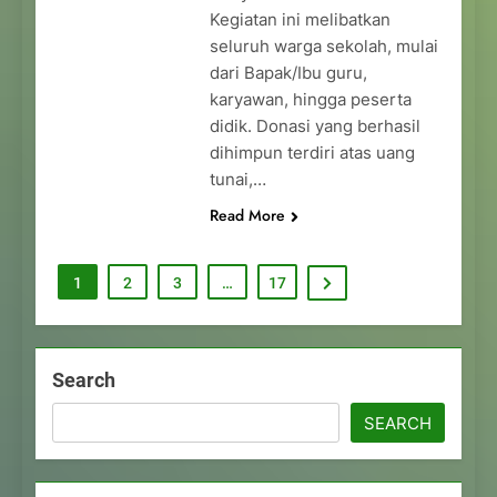
Kegiatan ini melibatkan
seluruh warga sekolah, mulai
dari Bapak/Ibu guru,
karyawan, hingga peserta
didik. Donasi yang berhasil
dihimpun terdiri atas uang
tunai,…
Read More
1
2
3
…
17
Search
SEARCH