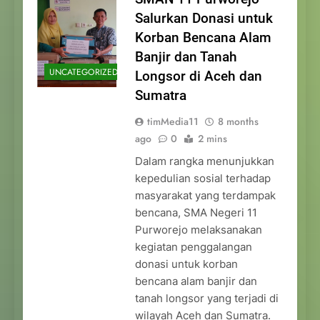
Salurkan Donasi untuk
Korban Bencana Alam
Banjir dan Tanah
UNCATEGORIZED
Longsor di Aceh dan
Sumatra
timMedia11
8 months
ago
0
2 mins
Dalam rangka menunjukkan
kepedulian sosial terhadap
masyarakat yang terdampak
bencana, SMA Negeri 11
Purworejo melaksanakan
kegiatan penggalangan
donasi untuk korban
bencana alam banjir dan
tanah longsor yang terjadi di
wilayah Aceh dan Sumatra.