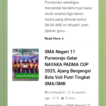
Purworejo sekaligus
menandai berakhirnya masa
studi selama tiga tahun.
Acara yang dimulai pukul
09.00 WIB ini dihadiri oleh
jajaran guru…
Read More
SMA Negeri 11
Purworejo Gelar
NAYAKA PADMA CUP
2025, Ajang Bergengsi
UNCATEGORIZED
Bola Voli Putri Tingkat
SMA/SMK
timMedia11
8 months
ago
0
2 mins
Purworejo – SMA Negeri 11