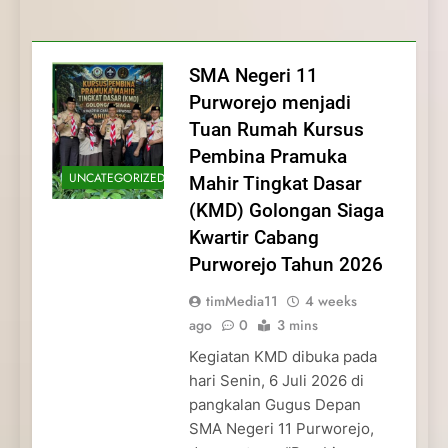
Membentuk Jiwa
Membentuk Jiwa Kepemimpinan,
Membangun Disiplin, Kekompakan, dan
Kwartir Cabang Purworejo Tahun 2026
Kepemimpinan, Disiplin,
Disiplin, dan Pengabdian Generasi
Kepedulian
dan Pengabdian Generasi
Pramuka
SMA Negeri 11
Pramuka
Purworejo menjadi
Tuan Rumah Kursus
Pembina Pramuka
UNCATEGORIZED
Mahir Tingkat Dasar
(KMD) Golongan Siaga
Kwartir Cabang
Purworejo Tahun 2026
timMedia11
4 weeks
ago
0
3 mins
Kegiatan KMD dibuka pada
hari Senin, 6 Juli 2026 di
pangkalan Gugus Depan
SMA Negeri 11 Purworejo,