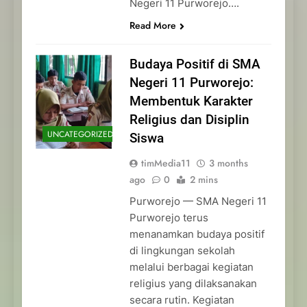
Negeri 11 Purworejo….
Read More
Budaya Positif di SMA
Negeri 11 Purworejo:
Membentuk Karakter
Religius dan Disiplin
UNCATEGORIZED
Siswa
timMedia11
3 months
ago
0
2 mins
Purworejo — SMA Negeri 11
Purworejo terus
menanamkan budaya positif
di lingkungan sekolah
melalui berbagai kegiatan
religius yang dilaksanakan
secara rutin. Kegiatan