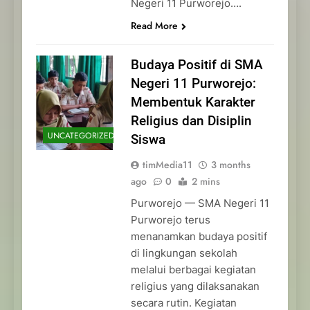
Negeri 11 Purworejo….
Read More
Budaya Positif di SMA
Negeri 11 Purworejo:
Membentuk Karakter
Religius dan Disiplin
UNCATEGORIZED
Siswa
timMedia11
3 months
ago
0
2 mins
Purworejo — SMA Negeri 11
Purworejo terus
menanamkan budaya positif
di lingkungan sekolah
melalui berbagai kegiatan
religius yang dilaksanakan
secara rutin. Kegiatan