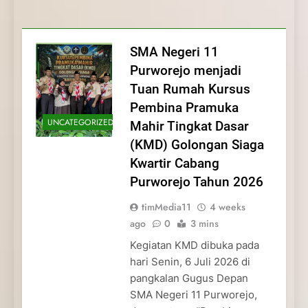
Membentuk Jiwa
Membentuk Jiwa Kepemimpinan,
Membangun Disiplin, Kekompakan, dan
Kwartir Cabang Purworejo Tahun 2026
Kepemimpinan, Disiplin,
Disiplin, dan Pengabdian Generasi
Kepedulian
dan Pengabdian Generasi
Pramuka
SMA Negeri 11
Pramuka
Purworejo menjadi
Tuan Rumah Kursus
Pembina Pramuka
UNCATEGORIZED
Mahir Tingkat Dasar
(KMD) Golongan Siaga
Kwartir Cabang
Purworejo Tahun 2026
timMedia11
4 weeks
ago
0
3 mins
Kegiatan KMD dibuka pada
hari Senin, 6 Juli 2026 di
pangkalan Gugus Depan
SMA Negeri 11 Purworejo,