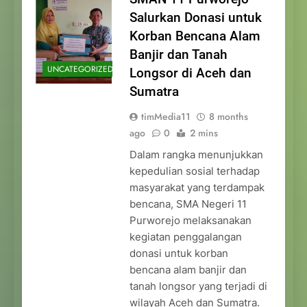
Salurkan Donasi untuk
Korban Bencana Alam
Banjir dan Tanah
UNCATEGORIZED
Longsor di Aceh dan
Sumatra
timMedia11
8 months
ago
0
2 mins
Dalam rangka menunjukkan
kepedulian sosial terhadap
masyarakat yang terdampak
bencana, SMA Negeri 11
Purworejo melaksanakan
kegiatan penggalangan
donasi untuk korban
bencana alam banjir dan
tanah longsor yang terjadi di
wilayah Aceh dan Sumatra.