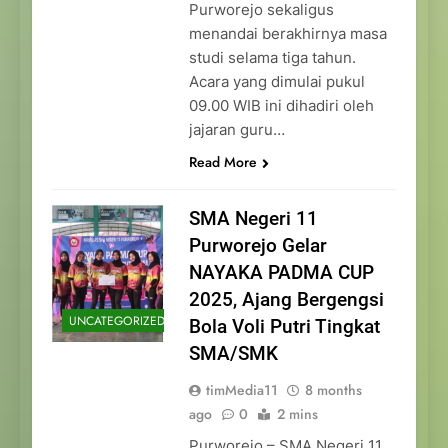
Purworejo sekaligus
menandai berakhirnya masa
studi selama tiga tahun.
Acara yang dimulai pukul
09.00 WIB ini dihadiri oleh
jajaran guru…
Read More
SMA Negeri 11
Purworejo Gelar
NAYAKA PADMA CUP
2025, Ajang Bergengsi
UNCATEGORIZED
Bola Voli Putri Tingkat
SMA/SMK
timMedia11
8 months
ago
0
2 mins
Purworejo – SMA Negeri 11