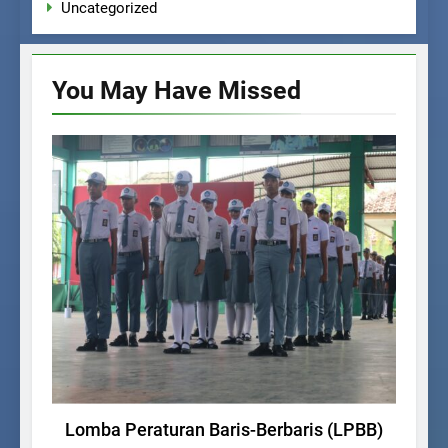
Uncategorized
You May Have
Missed
BERITA SEKOLAH
KEGIATAN SISWA
Lomba Peraturan Baris-Berbaris (LPBB)
P