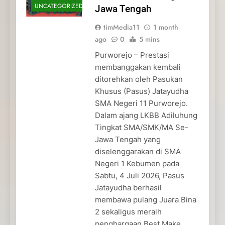
UNCATEGORIZED
Jawa Tengah
timMedia11
1 month
ago
0
5 mins
Purworejo – Prestasi
membanggakan kembali
ditorehkan oleh Pasukan
Khusus (Pasus) Jatayudha
SMA Negeri 11 Purworejo.
Dalam ajang LKBB Adiluhung
Tingkat SMA/SMK/MA Se-
Jawa Tengah yang
diselenggarakan di SMA
Negeri 1 Kebumen pada
Sabtu, 4 Juli 2026, Pasus
Jatayudha berhasil
membawa pulang Juara Bina
2 sekaligus meraih
penghargaan Best Make