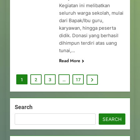
Kegiatan ini melibatkan
seluruh warga sekolah, mulai
dari Bapak/Ibu guru,
karyawan, hingga peserta
didik. Donasi yang berhasil
dihimpun terdiri atas uang
tunai,…
Read More
1
2
3
…
17
Search
SEARCH