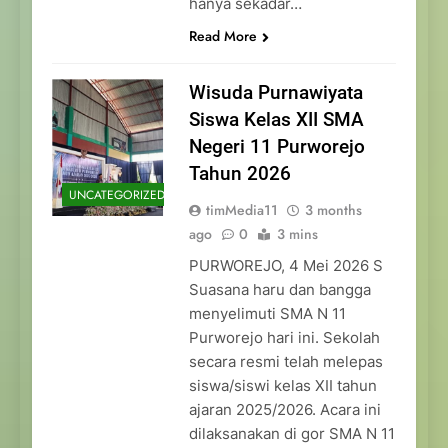
hanya sekadar…
Read More
Wisuda Purnawiyata
Siswa Kelas XII SMA
Negeri 11 Purworejo
Tahun 2026
UNCATEGORIZED
timMedia11
3 months
ago
0
3 mins
PURWOREJO, 4 Mei 2026 S
Suasana haru dan bangga
menyelimuti SMA N 11
Purworejo hari ini. Sekolah
secara resmi telah melepas
siswa/siswi kelas XII tahun
ajaran 2025/2026. Acara ini
dilaksanakan di gor SMA N 11