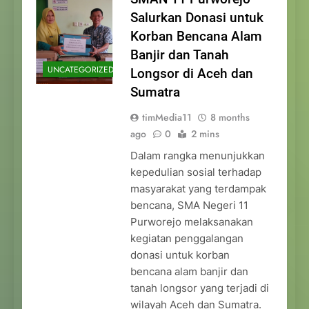
Salurkan Donasi untuk
Korban Bencana Alam
Banjir dan Tanah
UNCATEGORIZED
Longsor di Aceh dan
Sumatra
timMedia11
8 months
ago
0
2 mins
Dalam rangka menunjukkan
kepedulian sosial terhadap
masyarakat yang terdampak
bencana, SMA Negeri 11
Purworejo melaksanakan
kegiatan penggalangan
donasi untuk korban
bencana alam banjir dan
tanah longsor yang terjadi di
wilayah Aceh dan Sumatra.