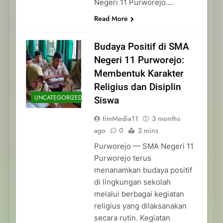
Negeri 11 Purworejo….
Read More
Budaya Positif di SMA
Negeri 11 Purworejo:
Membentuk Karakter
Religius dan Disiplin
UNCATEGORIZED
Siswa
timMedia11
3 months
ago
0
2 mins
Purworejo — SMA Negeri 11
Purworejo terus
menanamkan budaya positif
di lingkungan sekolah
melalui berbagai kegiatan
religius yang dilaksanakan
secara rutin. Kegiatan