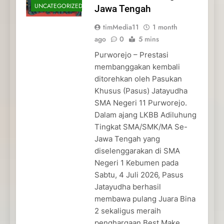
UNCATEGORIZED
Jawa Tengah
timMedia11
1 month
ago
0
5 mins
Purworejo – Prestasi
membanggakan kembali
ditorehkan oleh Pasukan
Khusus (Pasus) Jatayudha
SMA Negeri 11 Purworejo.
Dalam ajang LKBB Adiluhung
Tingkat SMA/SMK/MA Se-
Jawa Tengah yang
diselenggarakan di SMA
Negeri 1 Kebumen pada
Sabtu, 4 Juli 2026, Pasus
Jatayudha berhasil
membawa pulang Juara Bina
2 sekaligus meraih
penghargaan Best Make