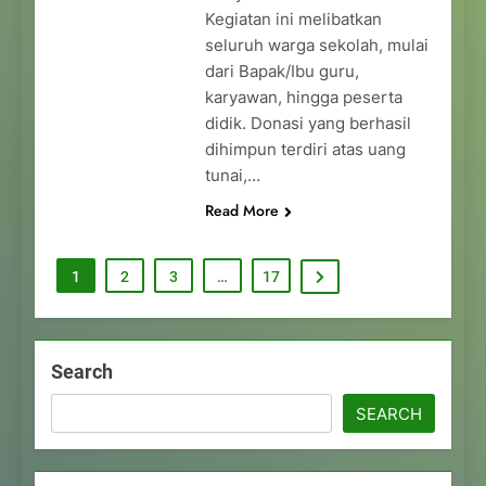
Kegiatan ini melibatkan
seluruh warga sekolah, mulai
dari Bapak/Ibu guru,
karyawan, hingga peserta
didik. Donasi yang berhasil
dihimpun terdiri atas uang
tunai,…
Read More
1
2
3
…
17
Search
SEARCH