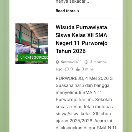
hanya sekadar…
Read More
Wisuda Purnawiyata
Siswa Kelas XII SMA
Negeri 11 Purworejo
Tahun 2026
UNCATEGORIZED
timMedia11
3 months
ago
0
3 mins
PURWOREJO, 4 Mei 2026 S
Suasana haru dan bangga
menyelimuti SMA N 11
Purworejo hari ini. Sekolah
secara resmi telah melepas
siswa/siswi kelas XII tahun
ajaran 2025/2026. Acara ini
dilaksanakan di gor SMA N 11