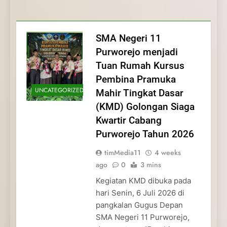
Membentuk Jiwa
Membentuk Jiwa Kepemimpinan,
Membangun Disiplin, Kekompakan, dan
Kwartir Cabang Purworejo Tahun 2026
Kepemimpinan, Disiplin,
Disiplin, dan Pengabdian Generasi
Kepedulian
dan Pengabdian Generasi
Pramuka
SMA Negeri 11
Pramuka
Purworejo menjadi
Tuan Rumah Kursus
Pembina Pramuka
UNCATEGORIZED
Mahir Tingkat Dasar
(KMD) Golongan Siaga
Kwartir Cabang
Purworejo Tahun 2026
timMedia11
4 weeks
ago
0
3 mins
Kegiatan KMD dibuka pada
hari Senin, 6 Juli 2026 di
pangkalan Gugus Depan
SMA Negeri 11 Purworejo,