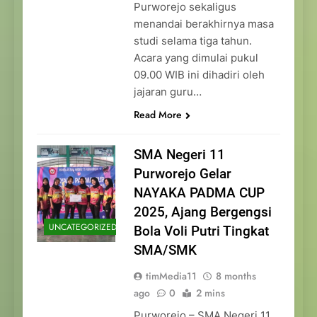
Purworejo sekaligus
menandai berakhirnya masa
studi selama tiga tahun.
Acara yang dimulai pukul
09.00 WIB ini dihadiri oleh
jajaran guru…
Read More
SMA Negeri 11
Purworejo Gelar
NAYAKA PADMA CUP
2025, Ajang Bergengsi
UNCATEGORIZED
Bola Voli Putri Tingkat
SMA/SMK
timMedia11
8 months
ago
0
2 mins
Purworejo – SMA Negeri 11