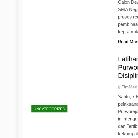
Calon Dew
SMA Neger
proses r
pembinaan
kepramu
Read Mor
Latih
Purwo
Disipl
TimMed
Sabtu, 7 
pelaksan
UNCATEGORIZED
Purworej
ini mengu
dan Tertib
kekompak