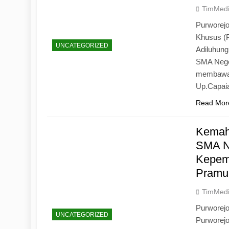
TimMed
Purworejo
Khusus (
UNCATEGORIZED
Adiluhun
SMA Neger
membawa 
Up.Capaia
Read Mor
Kemah
SMA N
Kepemi
Pramu
TimMed
Purworej
UNCATEGORIZED
Purworej