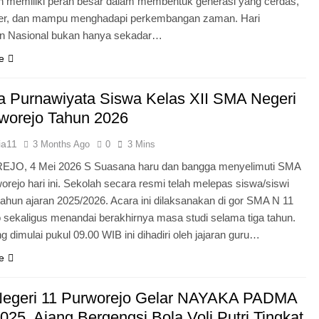
n memiliki peran besar dalam membentuk generasi yang cerdas,
ter, dan mampu menghadapi perkembangan zaman. Hari
an Nasional bukan hanya sekadar…
e
 Purnawiyata Siswa Kelas XII SMA Negeri
worejo Tahun 2026
ia11
3 Months Ago
0
3 Mins
O, 4 Mei 2026 S Suasana haru dan bangga menyelimuti SMA
orejo hari ini. Sekolah secara resmi telah melepas siswa/siswi
 tahun ajaran 2025/2026. Acara ini dilaksanakan di gor SMA N 11
 sekaligus menandai berakhirnya masa studi selama tiga tahun.
g dimulai pukul 09.00 WIB ini dihadiri oleh jajaran guru…
e
egeri 11 Purworejo Gelar NAYAKA PADMA
25, Ajang Bergengsi Bola Voli Putri Tingkat