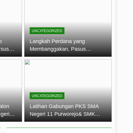
embentuk Jiwa Kepemimpinan, Disiplin,
jo: Membangun Disiplin, Kekompakan,
UNCATEGORIZED
un 2026
o
Langkah Perdana yang
rsus
Membanggakan, Pasus
dan Disiplin Siswa
Jatayudha Ukir Prestasi di
longan
LKBB Adiluhung Se-Jawa
Tengah
UNCATEGORIZED
alon
Latihan Gabungan PKS SMA
geri
Negeri 11 Purworejo& SMK
k Jiwa
Negeri 6 Purworejo:
 dan
Membangun Disiplin,