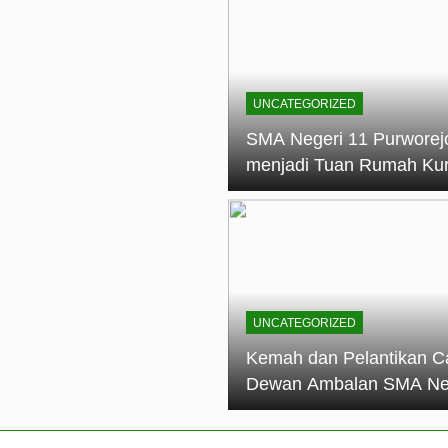
elantikan Calon Dewan Ambalan SMA Negeri 11 Purworejo: M
dian Generasi Pramuka
ungan PKS SMA Negeri 11 Purworejo& SMK Negeri 6 Purwore
ian
UNCATEGORIZED
eri 11 Purworejo Sukses Gelar LPBB Jatayudha Open 2 Tah
SMA Negeri 11 Purworej
menjadi Tuan Rumah Ku
tif di SMA Negeri 11 Purworejo: Membentuk Karakter Religius 
Pembina Pramuka Mahir
Tingkat Dasar (KMD) Go
Siaga Kwartir Cabang
Purworejo Tahun 2026
UNCATEGORIZED
Kemah dan Pelantikan C
Dewan Ambalan SMA Ne
11 Purworejo: Membentu
Kepemimpinan, Disiplin,