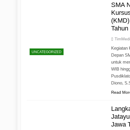
SMA N
Kursu
(KMD)
Tahun
TimMed
Kegiatan 
UNCATEGORIZED
Depan SM
untuk mem
WIB hingg
Pusdiklat
Diono, S
Read Mor
Langk
Jatayu
Jawa 