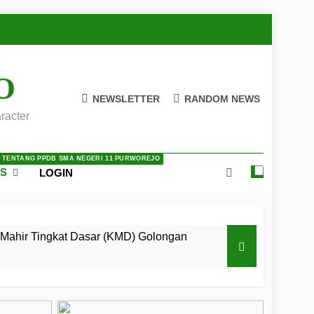
O
NEWSLETTER
RANDOM NEWS
racter
A TENTANG PPDB SMA NEGERI 11 PURWOREJO
ES
LOGIN
Mahir Tingkat Dasar (KMD) Golongan
 LKBB Adiluhung Se-Jawa Tengah