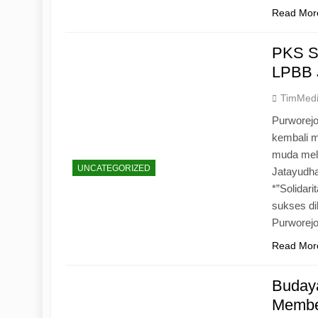
Read Mor
PKS S
LPBB 
TimMed
Purworejo
kembali 
muda mela
UNCATEGORIZED
Jatayudh
*”Solidar
sukses di
Purworej
Read Mor
Budaya
Memben