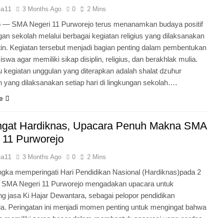
ia11
3 Months Ago
0
2 Mins
o — SMA Negeri 11 Purworejo terus menanamkan budaya positif
ngan sekolah melalui berbagai kegiatan religius yang dilaksanakan
tin. Kegiatan tersebut menjadi bagian penting dalam pembentukan
iswa agar memiliki sikap disiplin, religius, dan berakhlak mulia.
u kegiatan unggulan yang diterapkan adalah shalat dzuhur
 yang dilaksanakan setiap hari di lingkungan sekolah….
e
gat Hardiknas, Upacara Penuh Makna SMA
 11 Purworejo
ia11
3 Months Ago
0
2 Mins
gka memperingati Hari Pendidikan Nasional (Hardiknas)pada 2
, SMA Negeri 11 Purworejo mengadakan upacara untuk
 jasa Ki Hajar Dewantara, sebagai pelopor pendidikan
ia. Peringatan ini menjadi momen penting untuk mengingat bahwa