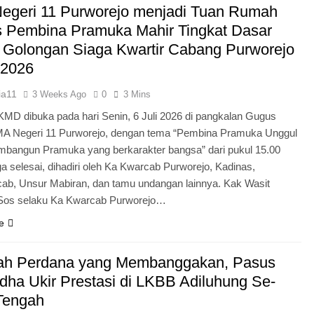
egeri 11 Purworejo menjadi Tuan Rumah
Pengabdian Generasi P
s Pembina Pramuka Mahir Tingkat Dasar
 Golongan Siaga Kwartir Cabang Purworejo
 2026
ia11
3 Weeks Ago
0
3 Mins
KMD dibuka pada hari Senin, 6 Juli 2026 di pangkalan Gugus
A Negeri 11 Purworejo, dengan tema “Pembina Pramuka Unggul
bangun Pramuka yang berkarakter bangsa” dari pukul 15.00
a selesai, dihadiri oleh Ka Kwarcab Purworejo, Kadinas,
cab, Unsur Mabiran, dan tamu undangan lainnya. Kak Wasit
.Sos selaku Ka Kwarcab Purworejo…
e
ah Perdana yang Membanggakan, Pasus
dha Ukir Prestasi di LKBB Adiluhung Se-
Tengah