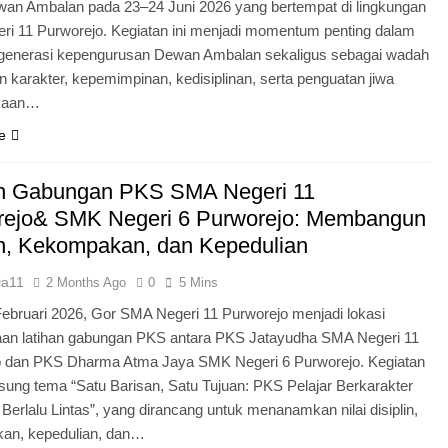
an Ambalan pada 23–24 Juni 2026 yang bertempat di lingkungan
i 11 Purworejo. Kegiatan ini menjadi momentum penting dalam
egenerasi kepengurusan Dewan Ambalan sekaligus sebagai wadah
 karakter, kepemimpinan, kedisiplinan, serta penguatan jiwa
kaan…
e
an Gabungan PKS SMA Negeri 11
rejo& SMK Negeri 6 Purworejo: Membangun
in, Kekompakan, dan Kepedulian
ia11
2 Months Ago
0
5 Mins
Februari 2026, Gor SMA Negeri 11 Purworejo menjadi lokasi
aan latihan gabungan PKS antara PKS Jatayudha SMA Negeri 11
o dan PKS Dharma Atma Jaya SMK Negeri 6 Purworejo. Kegiatan
sung tema “Satu Barisan, Satu Tujuan: PKS Pelajar Berkarakter
 Berlalu Lintas”, yang dirancang untuk menanamkan nilai disiplin,
an, kepedulian, dan…