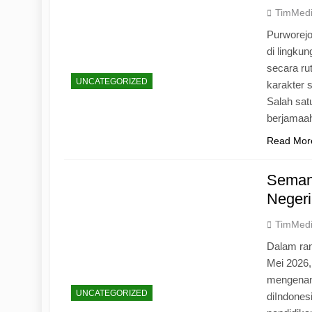
TimMed
Purworej
di lingku
secara ru
UNCATEGORIZED
karakter s
Salah sat
berjamaah
Read Mor
Seman
Negeri
TimMed
Dalam ran
Mei 2026
mengenang
UNCATEGORIZED
diIndones