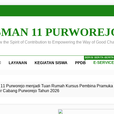
SMAN 11 PURWOREJ
 the Spirit of Contribution to Empowering the Way of Good Cha
BERISI BERITA-BERIT
E-SERVIC
LAYANAN
KEGIATAN SISWA
PPDB
ejo
 Calon
S SMA
ursus
s
egeri 11
 SMK
11 Purworejo menjadi Tuan Rumah Kursus Pembina Pramuka 
ir Cabang Purworejo Tahun 2026
r Tingkat
i di LKBB
 Jiwa
Membangun
di pangkalan Gugus Depan
ehkan oleh Pasukan Khusus
SMA Negeri 11 Purworejo
o menjadi lokasi pelaksanaan
 Siaga
ngah
, dan
dan
dana yang Membanggakan, Pasus Jatayudha Ukir Prestasi di
ejo Tahun
Pramuka