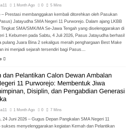
ia11
1 Month Ago
0
5 Mins
 – Prestasi membanggakan kembali ditorehkan oleh Pasukan
Pasus) Jatayudha SMA Negeri 11 Purworejo. Dalam ajang LKBB
g Tingkat SMA/SMK/MA Se-Jawa Tengah yang diselenggarakan di
i 1 Kebumen pada Sabtu, 4 Juli 2026, Pasus Jatayudha berhasil
pulang Juara Bina 2 sekaligus meraih penghargaan Best Make
n ini menjadi sejarah tersendiri bagi Pasus…
e
 dan Pelantikan Calon Dewan Ambalan
egeri 11 Purworejo: Membentuk Jiwa
mpinan, Disiplin, dan Pengabdian Generasi
ka
ia11
1 Month Ago
0
7 Mins
o, 24 Juni 2026 – Gugus Depan Pangkalan SMA Negeri 11
o sukses menyelenggarakan kegiatan Kemah dan Pelantikan