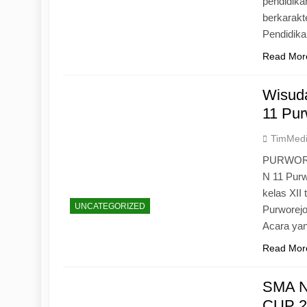
pendidika
berkarak
Pendidik
Read Mor
Wisuda
11 Pur
TimMed
PURWOREJ
N 11 Purw
kelas XII
UNCATEGORIZED
Purworejo
Acara yan
Read Mor
SMA N
CUP 20