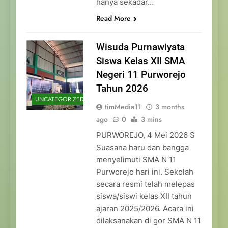
hanya sekadar…
Read More
Wisuda Purnawiyata
Siswa Kelas XII SMA
Negeri 11 Purworejo
Tahun 2026
UNCATEGORIZED
timMedia11
3 months
ago
0
3 mins
PURWOREJO, 4 Mei 2026 S
Suasana haru dan bangga
menyelimuti SMA N 11
Purworejo hari ini. Sekolah
secara resmi telah melepas
siswa/siswi kelas XII tahun
ajaran 2025/2026. Acara ini
dilaksanakan di gor SMA N 11