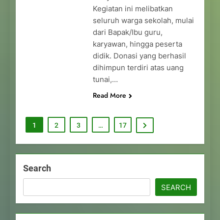
Kegiatan ini melibatkan
seluruh warga sekolah, mulai
dari Bapak/Ibu guru,
karyawan, hingga peserta
didik. Donasi yang berhasil
dihimpun terdiri atas uang
tunai,…
Read More
1
2
3
…
17
Search
SEARCH