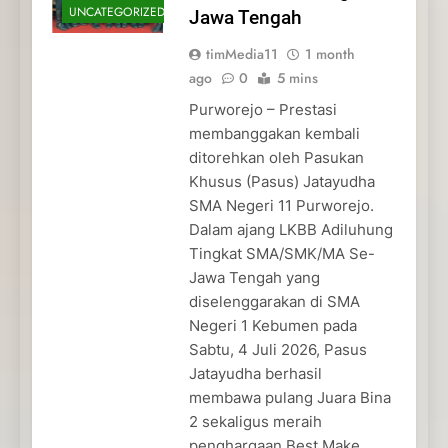
UNCATEGORIZED
Jawa Tengah
timMedia11
1 month
ago
0
5 mins
Purworejo – Prestasi
membanggakan kembali
ditorehkan oleh Pasukan
Khusus (Pasus) Jatayudha
SMA Negeri 11 Purworejo.
Dalam ajang LKBB Adiluhung
Tingkat SMA/SMK/MA Se-
Jawa Tengah yang
diselenggarakan di SMA
Negeri 1 Kebumen pada
Sabtu, 4 Juli 2026, Pasus
Jatayudha berhasil
membawa pulang Juara Bina
2 sekaligus meraih
penghargaan Best Make