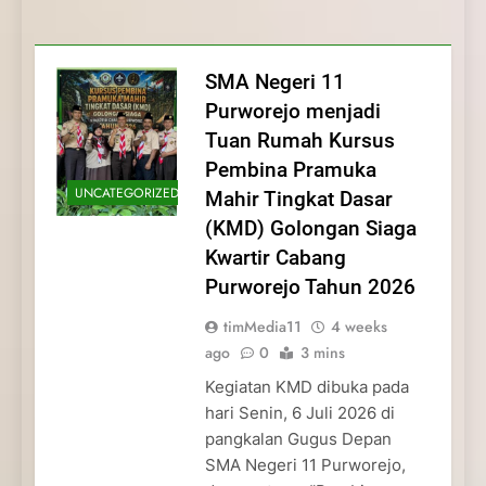
Membentuk Jiwa
Membentuk Jiwa Kepemimpinan,
Membangun Disiplin, Kekompakan, dan
Kwartir Cabang Purworejo Tahun 2026
Kepemimpinan, Disiplin,
Disiplin, dan Pengabdian Generasi
Kepedulian
dan Pengabdian Generasi
Pramuka
SMA Negeri 11
Pramuka
Purworejo menjadi
Tuan Rumah Kursus
Pembina Pramuka
UNCATEGORIZED
Mahir Tingkat Dasar
(KMD) Golongan Siaga
Kwartir Cabang
Purworejo Tahun 2026
timMedia11
4 weeks
ago
0
3 mins
Kegiatan KMD dibuka pada
hari Senin, 6 Juli 2026 di
pangkalan Gugus Depan
SMA Negeri 11 Purworejo,