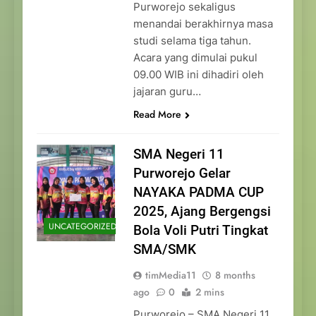
Purworejo sekaligus
menandai berakhirnya masa
studi selama tiga tahun.
Acara yang dimulai pukul
09.00 WIB ini dihadiri oleh
jajaran guru…
Read More
SMA Negeri 11
Purworejo Gelar
NAYAKA PADMA CUP
2025, Ajang Bergengsi
UNCATEGORIZED
Bola Voli Putri Tingkat
SMA/SMK
timMedia11
8 months
ago
0
2 mins
Purworejo – SMA Negeri 11