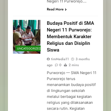
Negeri 11 Purworejo….
Read More
Budaya Positif di SMA
Negeri 11 Purworejo:
Membentuk Karakter
Religius dan Disiplin
UNCATEGORIZED
Siswa
timMedia11
3 months
ago
0
2 mins
Purworejo — SMA Negeri 11
Purworejo terus
menanamkan budaya positif
di lingkungan sekolah
melalui berbagai kegiatan
religius yang dilaksanakan
secara rutin. Kegiatan