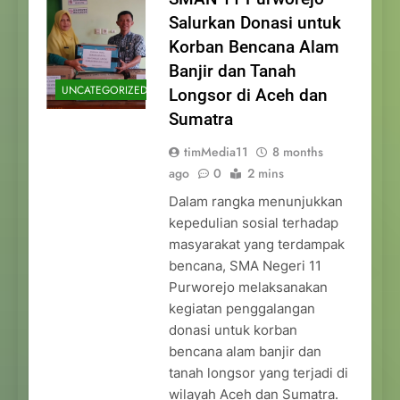
Salurkan Donasi untuk
Korban Bencana Alam
Banjir dan Tanah
UNCATEGORIZED
Longsor di Aceh dan
Sumatra
timMedia11
8 months
ago
0
2 mins
Dalam rangka menunjukkan
kepedulian sosial terhadap
masyarakat yang terdampak
bencana, SMA Negeri 11
Purworejo melaksanakan
kegiatan penggalangan
donasi untuk korban
bencana alam banjir dan
tanah longsor yang terjadi di
wilayah Aceh dan Sumatra.