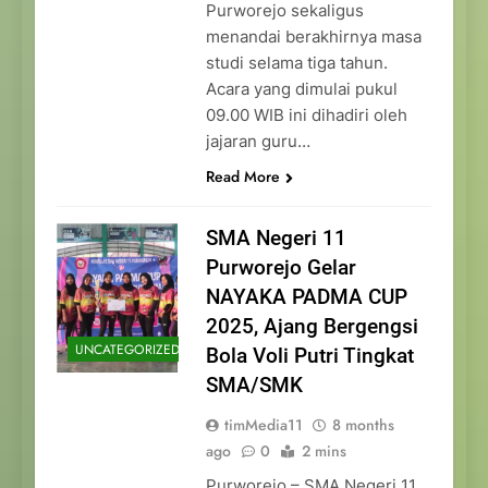
Purworejo sekaligus
menandai berakhirnya masa
studi selama tiga tahun.
Acara yang dimulai pukul
09.00 WIB ini dihadiri oleh
jajaran guru…
Read More
SMA Negeri 11
Purworejo Gelar
NAYAKA PADMA CUP
2025, Ajang Bergengsi
UNCATEGORIZED
Bola Voli Putri Tingkat
SMA/SMK
timMedia11
8 months
ago
0
2 mins
Purworejo – SMA Negeri 11