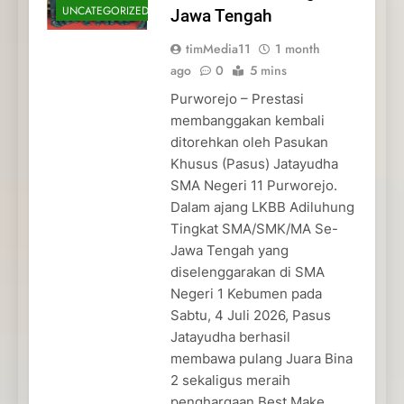
UNCATEGORIZED
Jawa Tengah
timMedia11
1 month
ago
0
5 mins
Purworejo – Prestasi
membanggakan kembali
ditorehkan oleh Pasukan
Khusus (Pasus) Jatayudha
SMA Negeri 11 Purworejo.
Dalam ajang LKBB Adiluhung
Tingkat SMA/SMK/MA Se-
Jawa Tengah yang
diselenggarakan di SMA
Negeri 1 Kebumen pada
Sabtu, 4 Juli 2026, Pasus
Jatayudha berhasil
membawa pulang Juara Bina
2 sekaligus meraih
penghargaan Best Make