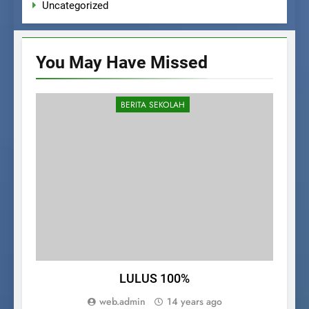
Uncategorized
You May Have
Missed
BERITA SEKOLAH
LULUS 100%
Pe
web.admin
14 years ago