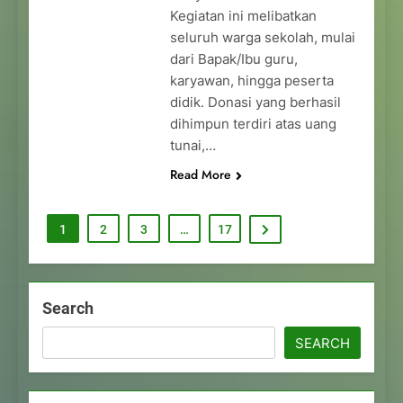
Kegiatan ini melibatkan
seluruh warga sekolah, mulai
dari Bapak/Ibu guru,
karyawan, hingga peserta
didik. Donasi yang berhasil
dihimpun terdiri atas uang
tunai,…
Read More
1
2
3
…
17
Search
SEARCH