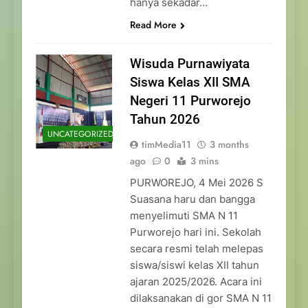
hanya sekadar…
Read More
Wisuda Purnawiyata
Siswa Kelas XII SMA
Negeri 11 Purworejo
Tahun 2026
UNCATEGORIZED
timMedia11
3 months
ago
0
3 mins
PURWOREJO, 4 Mei 2026 S
Suasana haru dan bangga
menyelimuti SMA N 11
Purworejo hari ini. Sekolah
secara resmi telah melepas
siswa/siswi kelas XII tahun
ajaran 2025/2026. Acara ini
dilaksanakan di gor SMA N 11