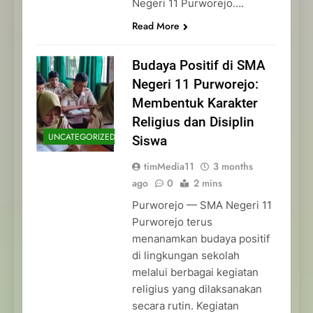
Negeri 11 Purworejo….
Read More
Budaya Positif di SMA
Negeri 11 Purworejo:
Membentuk Karakter
Religius dan Disiplin
UNCATEGORIZED
Siswa
timMedia11
3 months
ago
0
2 mins
Purworejo — SMA Negeri 11
Purworejo terus
menanamkan budaya positif
di lingkungan sekolah
melalui berbagai kegiatan
religius yang dilaksanakan
secara rutin. Kegiatan