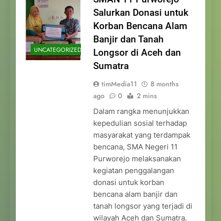
Salurkan Donasi untuk
Korban Bencana Alam
Banjir dan Tanah
UNCATEGORIZED
Longsor di Aceh dan
Sumatra
timMedia11
8 months
ago
0
2 mins
Dalam rangka menunjukkan
kepedulian sosial terhadap
masyarakat yang terdampak
bencana, SMA Negeri 11
Purworejo melaksanakan
kegiatan penggalangan
donasi untuk korban
bencana alam banjir dan
tanah longsor yang terjadi di
wilayah Aceh dan Sumatra.