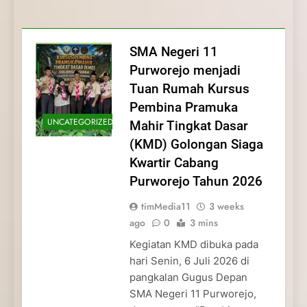
Membentuk Jiwa
Membentuk Jiwa Kepemimpinan,
Membangun Disiplin, Kekompakan, dan
Kwartir Cabang Purworejo Tahun 2026
Kepemimpinan, Disiplin,
Disiplin, dan Pengabdian Generasi
Kepedulian
dan Pengabdian Generasi
Pramuka
SMA Negeri 11
Pramuka
Purworejo menjadi
Tuan Rumah Kursus
Pembina Pramuka
UNCATEGORIZED
Mahir Tingkat Dasar
(KMD) Golongan Siaga
Kwartir Cabang
Purworejo Tahun 2026
timMedia11
3 weeks
ago
0
3 mins
Kegiatan KMD dibuka pada
hari Senin, 6 Juli 2026 di
pangkalan Gugus Depan
SMA Negeri 11 Purworejo,