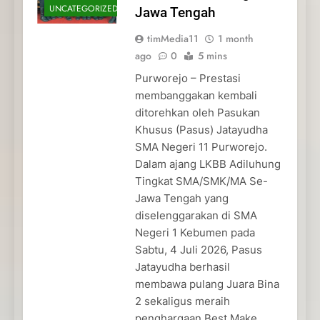
UNCATEGORIZED
Jawa Tengah
timMedia11
1 month
ago
0
5 mins
Purworejo – Prestasi
membanggakan kembali
ditorehkan oleh Pasukan
Khusus (Pasus) Jatayudha
SMA Negeri 11 Purworejo.
Dalam ajang LKBB Adiluhung
Tingkat SMA/SMK/MA Se-
Jawa Tengah yang
diselenggarakan di SMA
Negeri 1 Kebumen pada
Sabtu, 4 Juli 2026, Pasus
Jatayudha berhasil
membawa pulang Juara Bina
2 sekaligus meraih
penghargaan Best Make