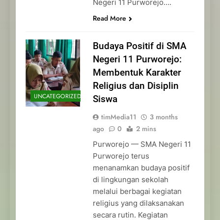
Negeri 11 Purworejo….
Read More
Budaya Positif di SMA
Negeri 11 Purworejo:
Membentuk Karakter
Religius dan Disiplin
UNCATEGORIZED
Siswa
timMedia11
3 months
ago
0
2 mins
Purworejo — SMA Negeri 11
Purworejo terus
menanamkan budaya positif
di lingkungan sekolah
melalui berbagai kegiatan
religius yang dilaksanakan
secara rutin. Kegiatan