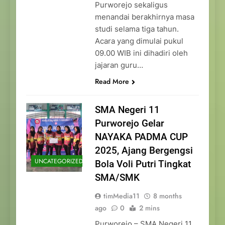
Purworejo sekaligus
menandai berakhirnya masa
studi selama tiga tahun.
Acara yang dimulai pukul
09.00 WIB ini dihadiri oleh
jajaran guru…
Read More
SMA Negeri 11
Purworejo Gelar
NAYAKA PADMA CUP
2025, Ajang Bergengsi
UNCATEGORIZED
Bola Voli Putri Tingkat
SMA/SMK
timMedia11
8 months
ago
0
2 mins
Purworejo – SMA Negeri 11