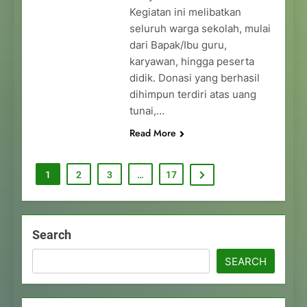
Kegiatan ini melibatkan
seluruh warga sekolah, mulai
dari Bapak/Ibu guru,
karyawan, hingga peserta
didik. Donasi yang berhasil
dihimpun terdiri atas uang
tunai,…
Read More
1
2
3
…
17
Search
SEARCH