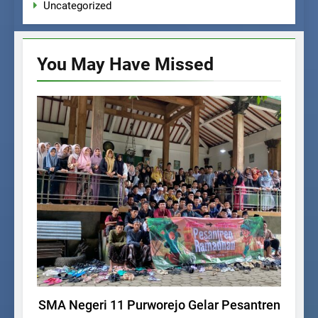
Uncategorized
You May Have
Missed
KEGIATAN SISWA
SMA Negeri 11 Purworejo Gelar Pesantren
H