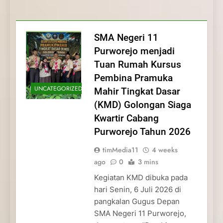
Membentuk Jiwa
Membentuk Jiwa Kepemimpinan,
Membangun Disiplin, Kekompakan, dan
Kwartir Cabang Purworejo Tahun 2026
Kepemimpinan, Disiplin,
Disiplin, dan Pengabdian Generasi
Kepedulian
dan Pengabdian Generasi
Pramuka
SMA Negeri 11
Pramuka
Purworejo menjadi
Tuan Rumah Kursus
Pembina Pramuka
UNCATEGORIZED
Mahir Tingkat Dasar
(KMD) Golongan Siaga
Kwartir Cabang
Purworejo Tahun 2026
timMedia11
4 weeks
ago
0
3 mins
Kegiatan KMD dibuka pada
hari Senin, 6 Juli 2026 di
pangkalan Gugus Depan
SMA Negeri 11 Purworejo,