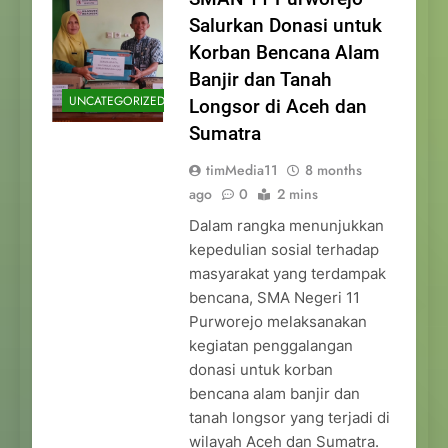
Salurkan Donasi untuk
Korban Bencana Alam
Banjir dan Tanah
UNCATEGORIZED
Longsor di Aceh dan
Sumatra
timMedia11
8 months
ago
0
2 mins
Dalam rangka menunjukkan
kepedulian sosial terhadap
masyarakat yang terdampak
bencana, SMA Negeri 11
Purworejo melaksanakan
kegiatan penggalangan
donasi untuk korban
bencana alam banjir dan
tanah longsor yang terjadi di
wilayah Aceh dan Sumatra.