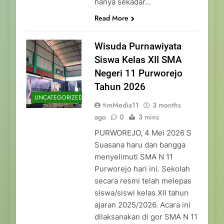
hanya sekadar…
Read More
Wisuda Purnawiyata
Siswa Kelas XII SMA
Negeri 11 Purworejo
Tahun 2026
UNCATEGORIZED
timMedia11
3 months
ago
0
3 mins
PURWOREJO, 4 Mei 2026 S
Suasana haru dan bangga
menyelimuti SMA N 11
Purworejo hari ini. Sekolah
secara resmi telah melepas
siswa/siswi kelas XII tahun
ajaran 2025/2026. Acara ini
dilaksanakan di gor SMA N 11