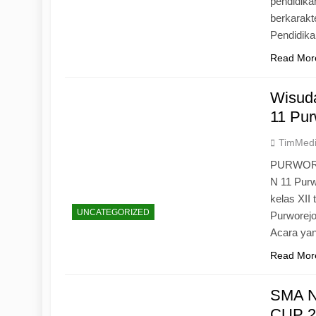
pendidika
berkarak
Pendidik
Read Mor
Wisuda
11 Pur
TimMed
PURWOREJ
N 11 Purw
kelas XII
UNCATEGORIZED
Purworejo
Acara yan
Read Mor
SMA N
CUP 20