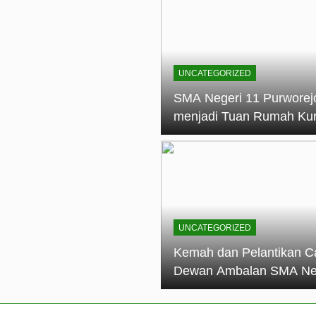
elantikan Calon Dewan Ambalan SMA Negeri 11 Purworejo: M
dian Generasi Pramuka
ungan PKS SMA Negeri 11 Purworejo& SMK Negeri 6 Purwore
ian
UNCATEGORIZED
eri 11 Purworejo Sukses Gelar LPBB Jatayudha Open 2 Tah
SMA Negeri 11 Purworej
menjadi Tuan Rumah Ku
tif di SMA Negeri 11 Purworejo: Membentuk Karakter Religius 
Pembina Pramuka Mahir
Tingkat Dasar (KMD) Go
Siaga Kwartir Cabang
Purworejo Tahun 2026
UNCATEGORIZED
Kemah dan Pelantikan C
Dewan Ambalan SMA Ne
11 Purworejo: Membentu
Kepemimpinan, Disiplin,