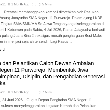
ia11
1 Month Ago
0
5 Mins
 – Prestasi membanggakan kembali ditorehkan oleh Pasukan
Pasus) Jatayudha SMA Negeri 11 Purworejo. Dalam ajang LKBB
g Tingkat SMA/SMK/MA Se-Jawa Tengah yang diselenggarakan di
i 1 Kebumen pada Sabtu, 4 Juli 2026, Pasus Jatayudha berhasil
pulang Juara Bina 2 sekaligus meraih penghargaan Best Make
n ini menjadi sejarah tersendiri bagi Pasus…
e
 dan Pelantikan Calon Dewan Ambalan
egeri 11 Purworejo: Membentuk Jiwa
mpinan, Disiplin, dan Pengabdian Generasi
ka
ia11
1 Month Ago
0
7 Mins
o, 24 Juni 2026 – Gugus Depan Pangkalan SMA Negeri 11
o sukses menyelenggarakan kegiatan Kemah dan Pelantikan