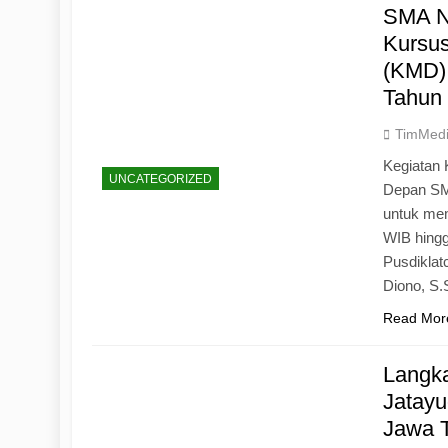
SMA N
Kursu
(KMD)
Tahun
TimMed
Kegiatan 
UNCATEGORIZED
Depan SM
untuk mem
WIB hingg
Pusdiklat
Diono, S
Read Mor
Langk
Jatayu
Jawa 