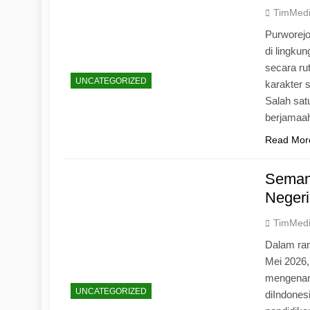
TimMed
Purworej
di lingku
secara ru
UNCATEGORIZED
karakter s
Salah sat
berjamaah
Read Mor
Seman
Negeri
TimMed
Dalam ran
Mei 2026
mengenang
UNCATEGORIZED
diIndones