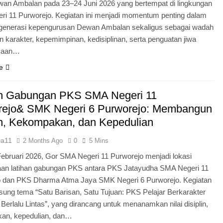
an Ambalan pada 23–24 Juni 2026 yang bertempat di lingkungan
i 11 Purworejo. Kegiatan ini menjadi momentum penting dalam
egenerasi kepengurusan Dewan Ambalan sekaligus sebagai wadah
 karakter, kepemimpinan, kedisiplinan, serta penguatan jiwa
kaan…
e
an Gabungan PKS SMA Negeri 11
rejo& SMK Negeri 6 Purworejo: Membangun
in, Kekompakan, dan Kepedulian
ia11
2 Months Ago
0
5 Mins
Februari 2026, Gor SMA Negeri 11 Purworejo menjadi lokasi
aan latihan gabungan PKS antara PKS Jatayudha SMA Negeri 11
o dan PKS Dharma Atma Jaya SMK Negeri 6 Purworejo. Kegiatan
sung tema “Satu Barisan, Satu Tujuan: PKS Pelajar Berkarakter
 Berlalu Lintas”, yang dirancang untuk menanamkan nilai disiplin,
an, kepedulian, dan…