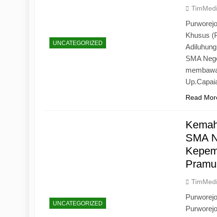
TimMed
Purworejo
Khusus (
UNCATEGORIZED
Adiluhun
SMA Neger
membawa 
Up.Capaia
Read Mor
Kemah
SMA N
Kepemi
Pramu
TimMed
Purworej
UNCATEGORIZED
Purworej