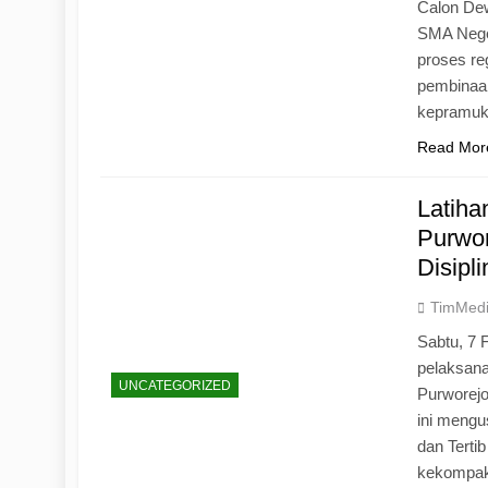
Calon Dew
SMA Neger
proses r
pembinaan
kepramu
Read Mor
Latih
Purwo
Disipl
TimMed
Sabtu, 7 
pelaksan
UNCATEGORIZED
Purworej
ini mengu
dan Tertib
kekompak