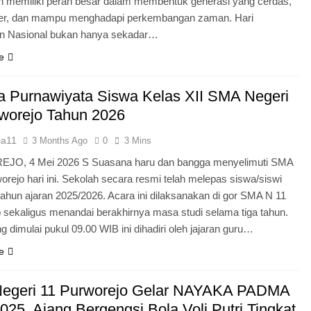
n memiliki peran besar dalam membentuk generasi yang cerdas,
ter, dan mampu menghadapi perkembangan zaman. Hari
an Nasional bukan hanya sekadar…
e
 Purnawiyata Siswa Kelas XII SMA Negeri
worejo Tahun 2026
ia11
3 Months Ago
0
3 Mins
O, 4 Mei 2026 S Suasana haru dan bangga menyelimuti SMA
orejo hari ini. Sekolah secara resmi telah melepas siswa/siswi
 tahun ajaran 2025/2026. Acara ini dilaksanakan di gor SMA N 11
 sekaligus menandai berakhirnya masa studi selama tiga tahun.
g dimulai pukul 09.00 WIB ini dihadiri oleh jajaran guru…
e
egeri 11 Purworejo Gelar NAYAKA PADMA
25, Ajang Bergengsi Bola Voli Putri Tingkat