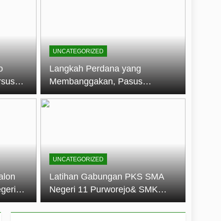
embentuk Jiwa Kepemimpinan, Disiplin,
jo: Membangun Disiplin, Kekompakan,
UNCATEGORIZED
un 2026
o
Langkah Perdana yang
rsus
Membanggakan, Pasus
dan Disiplin Siswa
Jatayudha Ukir Prestasi di
longan
LKBB Adiluhung Se-Jawa
Tengah
UNCATEGORIZED
alon
Latihan Gabungan PKS SMA
geri
Negeri 11 Purworejo& SMK
k Jiwa
Negeri 6 Purworejo:
 dan
Membangun Disiplin,