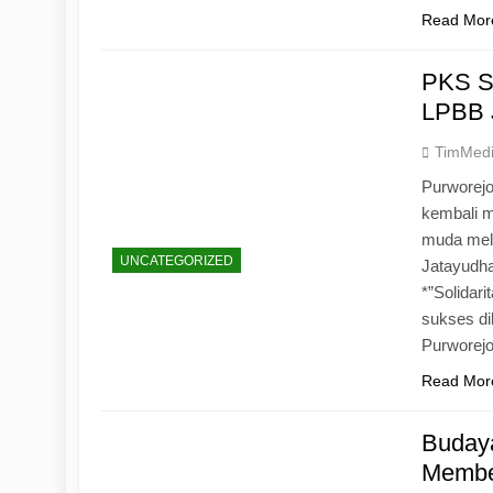
Read Mor
PKS S
LPBB 
TimMed
Purworejo
kembali 
muda mela
UNCATEGORIZED
Jatayudh
*”Solidar
sukses di
Purworej
Read Mor
Budaya
Memben