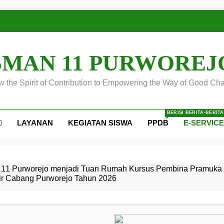
SMAN 11 PURWOREJ
 the Spirit of Contribution to Empowering the Way of Good Cha
BERISI BERITA-BERIT
LAYANAN
KEGIATAN SISWA
PPDB
E-SERVIC
ejo
 Calon
S SMA
ursus
s
egeri 11
 SMK
11 Purworejo menjadi Tuan Rumah Kursus Pembina Pramuka 
ir Cabang Purworejo Tahun 2026
r Tingkat
i di LKBB
 Jiwa
Membangun
di pangkalan Gugus Depan
ehkan oleh Pasukan Khusus
SMA Negeri 11 Purworejo
o menjadi lokasi pelaksanaan
 Siaga
ngah
, dan
dan
dana yang Membanggakan, Pasus Jatayudha Ukir Prestasi di
ejo Tahun
Pramuka