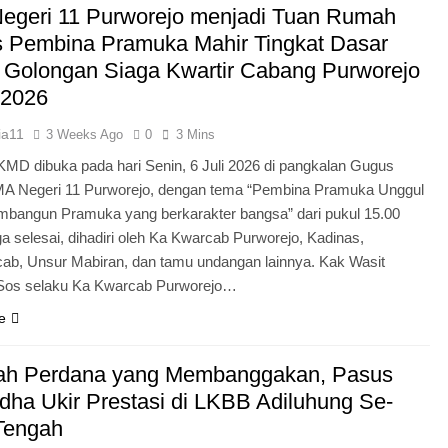
egeri 11 Purworejo menjadi Tuan Rumah
Pengabdian Generasi P
s Pembina Pramuka Mahir Tingkat Dasar
 Golongan Siaga Kwartir Cabang Purworejo
 2026
ia11
3 Weeks Ago
0
3 Mins
KMD dibuka pada hari Senin, 6 Juli 2026 di pangkalan Gugus
A Negeri 11 Purworejo, dengan tema “Pembina Pramuka Unggul
bangun Pramuka yang berkarakter bangsa” dari pukul 15.00
a selesai, dihadiri oleh Ka Kwarcab Purworejo, Kadinas,
cab, Unsur Mabiran, dan tamu undangan lainnya. Kak Wasit
.Sos selaku Ka Kwarcab Purworejo…
e
ah Perdana yang Membanggakan, Pasus
dha Ukir Prestasi di LKBB Adiluhung Se-
Tengah