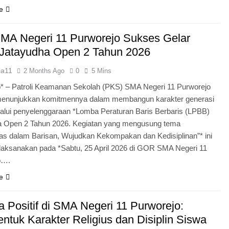
e
MA Negeri 11 Purworejo Sukses Gelar
Jatayudha Open 2 Tahun 2026
ia11
2 Months Ago
0
5 Mins
* – Patroli Keamanan Sekolah (PKS) SMA Negeri 11 Purworejo
menunjukkan komitmennya dalam membangun karakter generasi
lui penyelenggaraan *Lomba Peraturan Baris Berbaris (LPBB)
a Open 2 Tahun 2026. Kegiatan yang mengusung tema
itas dalam Barisan, Wujudkan Kekompakan dan Kedisiplinan”* ini
laksanakan pada *Sabtu, 25 April 2026 di GOR SMA Negeri 11
o….
e
 Positif di SMA Negeri 11 Purworejo:
tuk Karakter Religius dan Disiplin Siswa