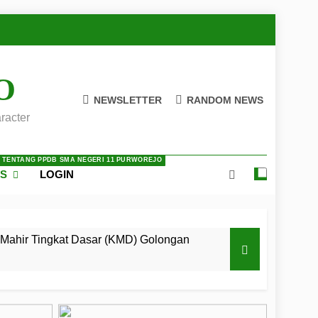
O
NEWSLETTER
RANDOM NEWS
racter
A TENTANG PPDB SMA NEGERI 11 PURWOREJO
ES
LOGIN
Mahir Tingkat Dasar (KMD) Golongan
 LKBB Adiluhung Se-Jawa Tengah