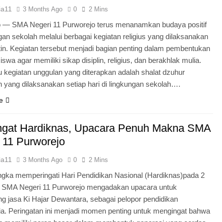
ia11
3 Months Ago
0
2 Mins
o — SMA Negeri 11 Purworejo terus menanamkan budaya positif
ngan sekolah melalui berbagai kegiatan religius yang dilaksanakan
tin. Kegiatan tersebut menjadi bagian penting dalam pembentukan
iswa agar memiliki sikap disiplin, religius, dan berakhlak mulia.
u kegiatan unggulan yang diterapkan adalah shalat dzuhur
 yang dilaksanakan setiap hari di lingkungan sekolah….
e
gat Hardiknas, Upacara Penuh Makna SMA
 11 Purworejo
ia11
3 Months Ago
0
2 Mins
gka memperingati Hari Pendidikan Nasional (Hardiknas)pada 2
, SMA Negeri 11 Purworejo mengadakan upacara untuk
 jasa Ki Hajar Dewantara, sebagai pelopor pendidikan
ia. Peringatan ini menjadi momen penting untuk mengingat bahwa