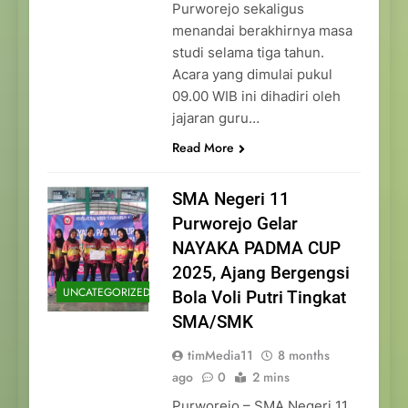
Purworejo sekaligus
menandai berakhirnya masa
studi selama tiga tahun.
Acara yang dimulai pukul
09.00 WIB ini dihadiri oleh
jajaran guru…
Read More
SMA Negeri 11
Purworejo Gelar
NAYAKA PADMA CUP
2025, Ajang Bergengsi
UNCATEGORIZED
Bola Voli Putri Tingkat
SMA/SMK
timMedia11
8 months
ago
0
2 mins
Purworejo – SMA Negeri 11