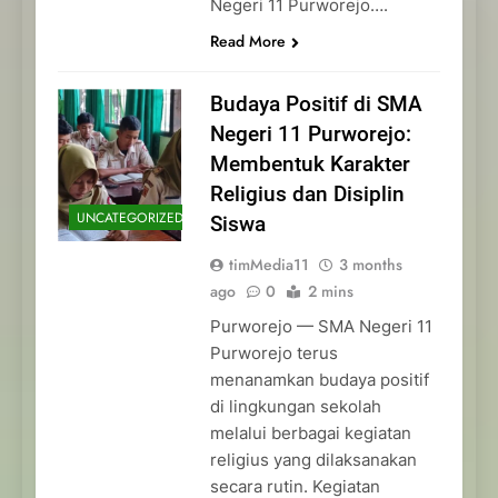
Negeri 11 Purworejo….
Read More
Budaya Positif di SMA
Negeri 11 Purworejo:
Membentuk Karakter
Religius dan Disiplin
UNCATEGORIZED
Siswa
timMedia11
3 months
ago
0
2 mins
Purworejo — SMA Negeri 11
Purworejo terus
menanamkan budaya positif
di lingkungan sekolah
melalui berbagai kegiatan
religius yang dilaksanakan
secara rutin. Kegiatan