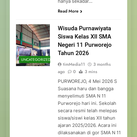
hanya sekadar…
Read More
Wisuda Purnawiyata
Siswa Kelas XII SMA
Negeri 11 Purworejo
Tahun 2026
UNCATEGORIZED
timMedia11
3 months
ago
0
3 mins
PURWOREJO, 4 Mei 2026 S
Suasana haru dan bangga
menyelimuti SMA N 11
Purworejo hari ini. Sekolah
secara resmi telah melepas
siswa/siswi kelas XII tahun
ajaran 2025/2026. Acara ini
dilaksanakan di gor SMA N 11