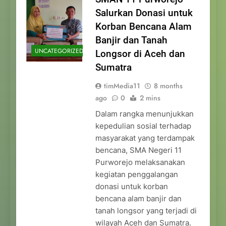
Salurkan Donasi untuk
Korban Bencana Alam
Banjir dan Tanah
UNCATEGORIZED
Longsor di Aceh dan
Sumatra
timMedia11
8 months
ago
0
2 mins
Dalam rangka menunjukkan
kepedulian sosial terhadap
masyarakat yang terdampak
bencana, SMA Negeri 11
Purworejo melaksanakan
kegiatan penggalangan
donasi untuk korban
bencana alam banjir dan
tanah longsor yang terjadi di
wilayah Aceh dan Sumatra.