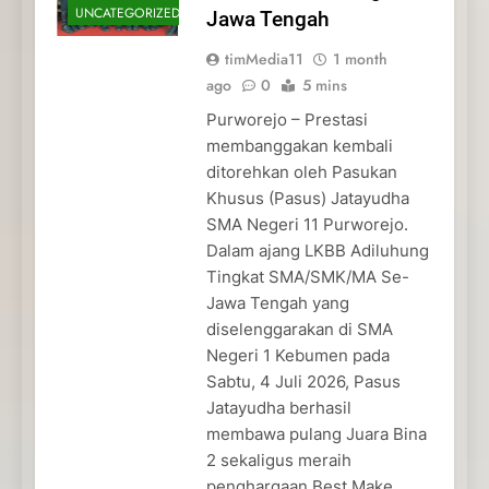
UNCATEGORIZED
Jawa Tengah
timMedia11
1 month
ago
0
5 mins
Purworejo – Prestasi
membanggakan kembali
ditorehkan oleh Pasukan
Khusus (Pasus) Jatayudha
SMA Negeri 11 Purworejo.
Dalam ajang LKBB Adiluhung
Tingkat SMA/SMK/MA Se-
Jawa Tengah yang
diselenggarakan di SMA
Negeri 1 Kebumen pada
Sabtu, 4 Juli 2026, Pasus
Jatayudha berhasil
membawa pulang Juara Bina
2 sekaligus meraih
penghargaan Best Make