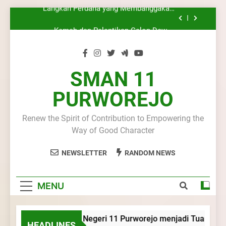
Pasus Jatayudha Ukir Prestasi di LKBB
Skip
Adiluhung Se-Jawa Tengah
Kemah dan Pelantikan Calon Dewan
to
Ambalan SMA Negeri 11 Purworejo:
Membentuk Jiwa Kepemimpinan, Disiplin,
content
Latihan Gabungan PKS SMA Negeri 11
dan Pengabdian Generasi Pramuka
Purworejo& SMK Negeri 6 Purworejo:
Membangun Disiplin, Kekompakan, dan
SMA Negeri 11 Purworejo menjadi Tuan
Kepedulian
Rumah Kursus Pembina Pramuka Mahir
SMAN 11
Tingkat Dasar (KMD) Golongan Siaga Kwartir
Langkah Perdana yang Membanggakan,
Cabang Purworejo Tahun 2026
PURWOREJO
Pasus Jatayudha Ukir Prestasi di LKBB
Adiluhung Se-Jawa Tengah
Kemah dan Pelantikan Calon Dewan
Ambalan SMA Negeri 11 Purworejo:
Renew the Spirit of Contribution to Empowering the
Membentuk Jiwa Kepemimpinan, Disiplin,
Latihan Gabungan PKS SMA Negeri 11
Way of Good Character
dan Pengabdian Generasi Pramuka
Purworejo& SMK Negeri 6 Purworejo:
Membangun Disiplin, Kekompakan, dan
NEWSLETTER
RANDOM NEWS
Kepedulian
MENU
SMA Negeri 11 Purworejo menjadi Tuan Rumah K
HEADLINES