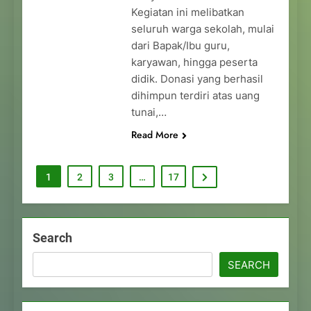
Kegiatan ini melibatkan
seluruh warga sekolah, mulai
dari Bapak/Ibu guru,
karyawan, hingga peserta
didik. Donasi yang berhasil
dihimpun terdiri atas uang
tunai,…
Read More
1
2
3
…
17
Search
SEARCH