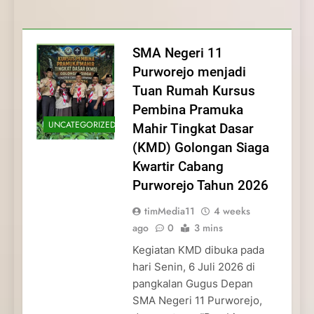
Membentuk Jiwa
Membentuk Jiwa Kepemimpinan,
Membangun Disiplin, Kekompakan, dan
Kwartir Cabang Purworejo Tahun 2026
Kepemimpinan, Disiplin,
Disiplin, dan Pengabdian Generasi
Kepedulian
dan Pengabdian Generasi
Pramuka
SMA Negeri 11
Pramuka
Purworejo menjadi
Tuan Rumah Kursus
Pembina Pramuka
UNCATEGORIZED
Mahir Tingkat Dasar
(KMD) Golongan Siaga
Kwartir Cabang
Purworejo Tahun 2026
timMedia11
4 weeks
ago
0
3 mins
Kegiatan KMD dibuka pada
hari Senin, 6 Juli 2026 di
pangkalan Gugus Depan
SMA Negeri 11 Purworejo,