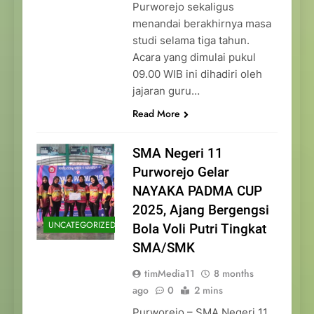
Purworejo sekaligus
menandai berakhirnya masa
studi selama tiga tahun.
Acara yang dimulai pukul
09.00 WIB ini dihadiri oleh
jajaran guru…
Read More
SMA Negeri 11
Purworejo Gelar
NAYAKA PADMA CUP
2025, Ajang Bergengsi
UNCATEGORIZED
Bola Voli Putri Tingkat
SMA/SMK
timMedia11
8 months
ago
0
2 mins
Purworejo – SMA Negeri 11