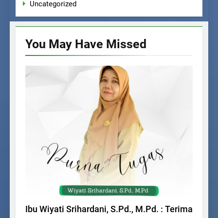
Uncategorized
You May Have
Missed
BERITA SEKOLAH
Ibu Wiyati Srihardani, S.Pd., M.Pd. : Terima
A