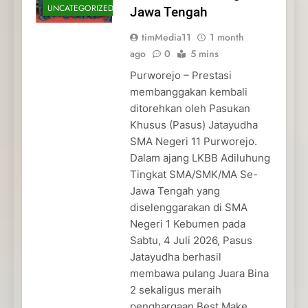
UNCATEGORIZED
Jawa Tengah
timMedia11
1 month
ago
0
5 mins
Purworejo – Prestasi
membanggakan kembali
ditorehkan oleh Pasukan
Khusus (Pasus) Jatayudha
SMA Negeri 11 Purworejo.
Dalam ajang LKBB Adiluhung
Tingkat SMA/SMK/MA Se-
Jawa Tengah yang
diselenggarakan di SMA
Negeri 1 Kebumen pada
Sabtu, 4 Juli 2026, Pasus
Jatayudha berhasil
membawa pulang Juara Bina
2 sekaligus meraih
penghargaan Best Make