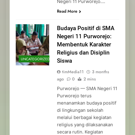
Negeri 11 Purworejo….
Read More
Budaya Positif di SMA
Negeri 11 Purworejo:
Membentuk Karakter
Religius dan Disiplin
UNCATEGORIZED
Siswa
timMedia11
3 months
ago
0
2 mins
Purworejo — SMA Negeri 11
Purworejo terus
menanamkan budaya positif
di lingkungan sekolah
melalui berbagai kegiatan
religius yang dilaksanakan
secara rutin. Kegiatan