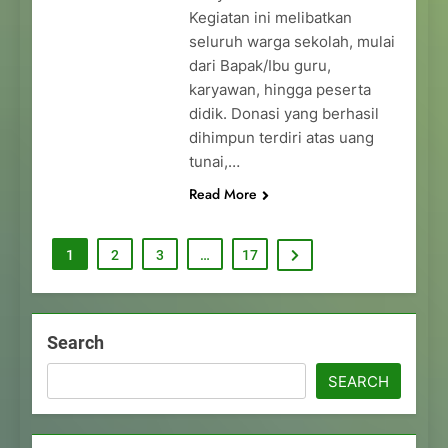
Kegiatan ini melibatkan
seluruh warga sekolah, mulai
dari Bapak/Ibu guru,
karyawan, hingga peserta
didik. Donasi yang berhasil
dihimpun terdiri atas uang
tunai,…
Read More
1
2
3
…
17
Search
SEARCH