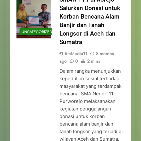
Salurkan Donasi untuk
Korban Bencana Alam
Banjir dan Tanah
UNCATEGORIZED
Longsor di Aceh dan
Sumatra
timMedia11
8 months
ago
0
2 mins
Dalam rangka menunjukkan
kepedulian sosial terhadap
masyarakat yang terdampak
bencana, SMA Negeri 11
Purworejo melaksanakan
kegiatan penggalangan
donasi untuk korban
bencana alam banjir dan
tanah longsor yang terjadi di
wilayah Aceh dan Sumatra.