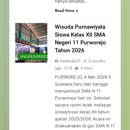
hanya sekadar…
Read More
Wisuda Purnawiyata
Siswa Kelas XII SMA
Negeri 11 Purworejo
Tahun 2026
UNCATEGORIZED
timMedia11
3 months
ago
0
3 mins
PURWOREJO, 4 Mei 2026 S
Suasana haru dan bangga
menyelimuti SMA N 11
Purworejo hari ini. Sekolah
secara resmi telah melepas
siswa/siswi kelas XII tahun
ajaran 2025/2026. Acara ini
dilaksanakan di gor SMA N 11