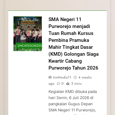
Membentuk Jiwa
Membentuk Jiwa Kepemimpinan,
Membangun Disiplin, Kekompakan, dan
Kwartir Cabang Purworejo Tahun 2026
Kepemimpinan, Disiplin,
Disiplin, dan Pengabdian Generasi
Kepedulian
dan Pengabdian Generasi
Pramuka
SMA Negeri 11
Pramuka
Purworejo menjadi
Tuan Rumah Kursus
Pembina Pramuka
UNCATEGORIZED
Mahir Tingkat Dasar
(KMD) Golongan Siaga
Kwartir Cabang
Purworejo Tahun 2026
timMedia11
4 weeks
ago
0
3 mins
Kegiatan KMD dibuka pada
hari Senin, 6 Juli 2026 di
pangkalan Gugus Depan
SMA Negeri 11 Purworejo,