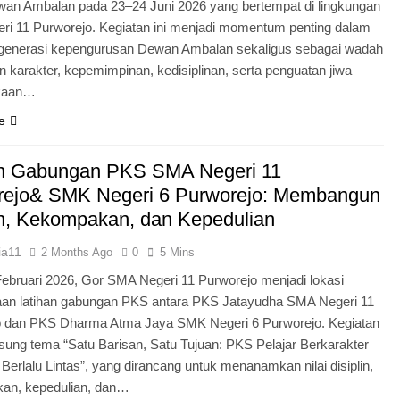
an Ambalan pada 23–24 Juni 2026 yang bertempat di lingkungan
i 11 Purworejo. Kegiatan ini menjadi momentum penting dalam
egenerasi kepengurusan Dewan Ambalan sekaligus sebagai wadah
 karakter, kepemimpinan, kedisiplinan, serta penguatan jiwa
kaan…
e
an Gabungan PKS SMA Negeri 11
rejo& SMK Negeri 6 Purworejo: Membangun
in, Kekompakan, dan Kepedulian
ia11
2 Months Ago
0
5 Mins
Februari 2026, Gor SMA Negeri 11 Purworejo menjadi lokasi
aan latihan gabungan PKS antara PKS Jatayudha SMA Negeri 11
o dan PKS Dharma Atma Jaya SMK Negeri 6 Purworejo. Kegiatan
sung tema “Satu Barisan, Satu Tujuan: PKS Pelajar Berkarakter
 Berlalu Lintas”, yang dirancang untuk menanamkan nilai disiplin,
an, kepedulian, dan…