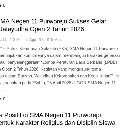
e
MA Negeri 11 Purworejo Sukses Gelar
Jatayudha Open 2 Tahun 2026
ia11
2 Months Ago
0
5 Mins
* – Patroli Keamanan Sekolah (PKS) SMA Negeri 11 Purworejo
menunjukkan komitmennya dalam membangun karakter generasi
lui penyelenggaraan *Lomba Peraturan Baris Berbaris (LPBB)
a Open 2 Tahun 2026. Kegiatan yang mengusung tema
itas dalam Barisan, Wujudkan Kekompakan dan Kedisiplinan”* ini
laksanakan pada *Sabtu, 25 April 2026 di GOR SMA Negeri 11
o….
e
 Positif di SMA Negeri 11 Purworejo:
tuk Karakter Religius dan Disiplin Siswa