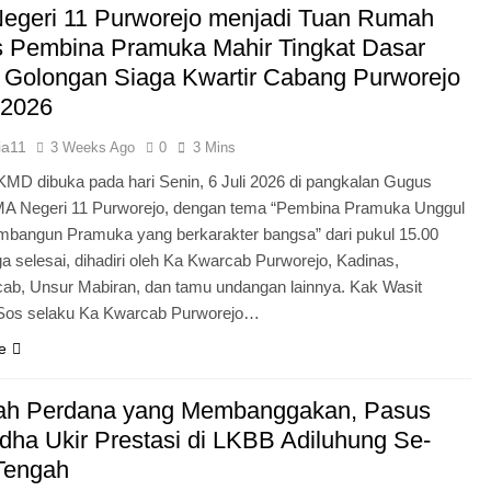
egeri 11 Purworejo menjadi Tuan Rumah
Pengabdian Generasi P
s Pembina Pramuka Mahir Tingkat Dasar
 Golongan Siaga Kwartir Cabang Purworejo
 2026
ia11
3 Weeks Ago
0
3 Mins
KMD dibuka pada hari Senin, 6 Juli 2026 di pangkalan Gugus
A Negeri 11 Purworejo, dengan tema “Pembina Pramuka Unggul
bangun Pramuka yang berkarakter bangsa” dari pukul 15.00
a selesai, dihadiri oleh Ka Kwarcab Purworejo, Kadinas,
cab, Unsur Mabiran, dan tamu undangan lainnya. Kak Wasit
.Sos selaku Ka Kwarcab Purworejo…
e
ah Perdana yang Membanggakan, Pasus
dha Ukir Prestasi di LKBB Adiluhung Se-
Tengah