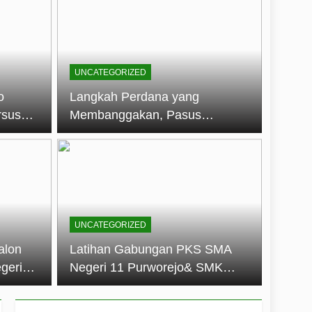
embentuk Jiwa Kepemimpinan, Disiplin,
jo: Membangun Disiplin, Kekompakan,
UNCATEGORIZED
un 2026
o
Langkah Perdana yang
rsus
Membanggakan, Pasus
dan Disiplin Siswa
Jatayudha Ukir Prestasi di
longan
LKBB Adiluhung Se-Jawa
Tengah
UNCATEGORIZED
alon
Latihan Gabungan PKS SMA
geri
Negeri 11 Purworejo& SMK
k Jiwa
Negeri 6 Purworejo:
 dan
Membangun Disiplin,