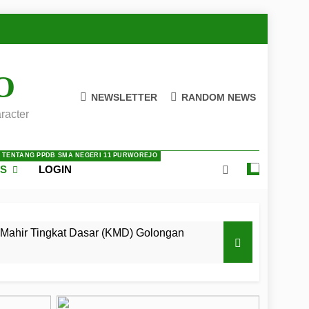
O
NEWSLETTER
RANDOM NEWS
racter
A TENTANG PPDB SMA NEGERI 11 PURWOREJO
ES
LOGIN
Mahir Tingkat Dasar (KMD) Golongan
 LKBB Adiluhung Se-Jawa Tengah