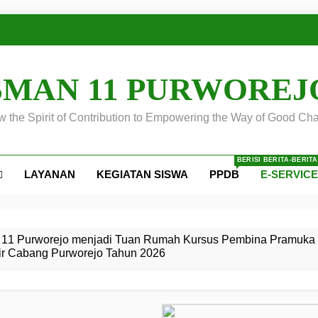
SMAN 11 PURWOREJ
 the Spirit of Contribution to Empowering the Way of Good Cha
BERISI BERITA-BERIT
LAYANAN
KEGIATAN SISWA
PPDB
E-SERVIC
ejo
 Calon
S SMA
ursus
s
egeri 11
 SMK
11 Purworejo menjadi Tuan Rumah Kursus Pembina Pramuka 
ir Cabang Purworejo Tahun 2026
r Tingkat
i di LKBB
 Jiwa
Membangun
di pangkalan Gugus Depan
ehkan oleh Pasukan Khusus
SMA Negeri 11 Purworejo
o menjadi lokasi pelaksanaan
 Siaga
ngah
, dan
dan
dana yang Membanggakan, Pasus Jatayudha Ukir Prestasi di
ejo Tahun
Pramuka