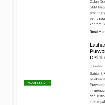
Calon Dew
SMA Neger
proses r
pembinaan
kepramu
Read Mor
Latih
Purwo
Disipl
TimMed
Sabtu, 7 
pelaksan
UNCATEGORIZED
Purworej
ini mengu
dan Tertib
kekompak