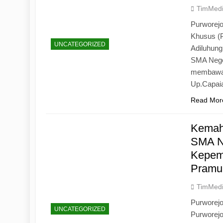
TimMed
Purworejo
Khusus (
UNCATEGORIZED
Adiluhun
SMA Neger
membawa 
Up.Capaia
Read Mor
Kemah
SMA N
Kepemi
Pramu
TimMed
Purworej
UNCATEGORIZED
Purworej