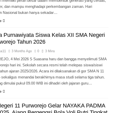
n memiliki peran besar dalam membentuk generasi yang cerdas,
ter, dan mampu menghadapi perkembangan zaman. Hari
an Nasional bukan hanya sekadar…
e
 Purnawiyata Siswa Kelas XII SMA Negeri
worejo Tahun 2026
ia11
3 Months Ago
0
3 Mins
O, 4 Mei 2026 S Suasana haru dan bangga menyelimuti SMA
orejo hari ini. Sekolah secara resmi telah melepas siswa/siswi
 tahun ajaran 2025/2026. Acara ini dilaksanakan di gor SMA N 11
 sekaligus menandai berakhirnya masa studi selama tiga tahun.
g dimulai pukul 09.00 WIB ini dihadiri oleh jajaran guru…
e
egeri 11 Purworejo Gelar NAYAKA PADMA
25, Ajang Bergengsi Bola Voli Putri Tingkat