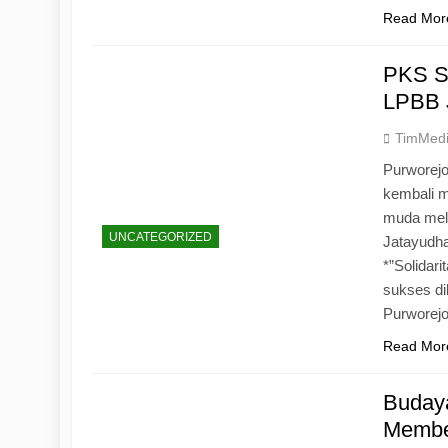
Read Mor
PKS S
LPBB 
TimMed
Purworejo
kembali 
muda mela
UNCATEGORIZED
Jatayudh
*”Solidar
sukses di
Purworej
Read Mor
Budaya
Memben