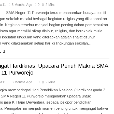
ia11
3 Months Ago
0
2 Mins
o — SMA Negeri 11 Purworejo terus menanamkan budaya positif
ngan sekolah melalui berbagai kegiatan religius yang dilaksanakan
tin. Kegiatan tersebut menjadi bagian penting dalam pembentukan
iswa agar memiliki sikap disiplin, religius, dan berakhlak mulia.
u kegiatan unggulan yang diterapkan adalah shalat dzuhur
 yang dilaksanakan setiap hari di lingkungan sekolah….
e
gat Hardiknas, Upacara Penuh Makna SMA
 11 Purworejo
ia11
3 Months Ago
0
2 Mins
gka memperingati Hari Pendidikan Nasional (Hardiknas)pada 2
, SMA Negeri 11 Purworejo mengadakan upacara untuk
 jasa Ki Hajar Dewantara, sebagai pelopor pendidikan
ia. Peringatan ini menjadi momen penting untuk mengingat bahwa