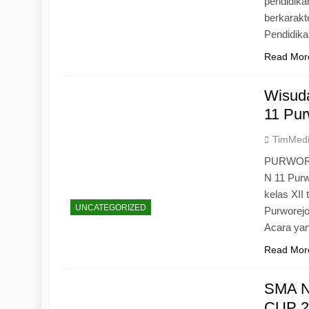
pendidika
berkarak
Pendidik
Read Mor
Wisuda
11 Pur
TimMed
PURWOREJ
N 11 Purw
kelas XII
UNCATEGORIZED
Purworejo
Acara yan
Read Mor
SMA N
CUP 20