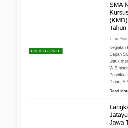
SMA N
Kursu
(KMD)
Tahun
TimMed
Kegiatan 
UNCATEGORIZED
Depan SM
untuk mem
WIB hingg
Pusdiklat
Diono, S
Read Mor
Langk
Jatayu
Jawa 