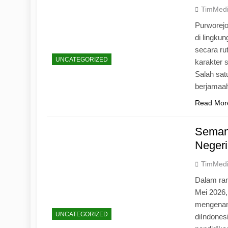
TimMed
Purworej
di lingku
secara ru
UNCATEGORIZED
karakter s
Salah sat
berjamaah
Read Mor
Seman
Negeri
TimMed
Dalam ran
Mei 2026
mengenang
UNCATEGORIZED
diIndones