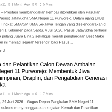
ia11
1 Month Ago
0
5 Mins
 – Prestasi membanggakan kembali ditorehkan oleh Pasukan
Pasus) Jatayudha SMA Negeri 11 Purworejo. Dalam ajang LKBB
g Tingkat SMA/SMK/MA Se-Jawa Tengah yang diselenggarakan di
i 1 Kebumen pada Sabtu, 4 Juli 2026, Pasus Jatayudha berhasil
pulang Juara Bina 2 sekaligus meraih penghargaan Best Make
n ini menjadi sejarah tersendiri bagi Pasus…
e
 dan Pelantikan Calon Dewan Ambalan
egeri 11 Purworejo: Membentuk Jiwa
mpinan, Disiplin, dan Pengabdian Generasi
ka
ia11
1 Month Ago
0
7 Mins
o, 24 Juni 2026 – Gugus Depan Pangkalan SMA Negeri 11
o sukses menyelenggarakan kegiatan Kemah dan Pelantikan