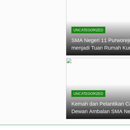
elantikan Calon Dewan Ambalan SMA Negeri 11 Purworejo: M
dian Generasi Pramuka
ungan PKS SMA Negeri 11 Purworejo& SMK Negeri 6 Purwore
ian
UNCATEGORIZED
eri 11 Purworejo Sukses Gelar LPBB Jatayudha Open 2 Tah
SMA Negeri 11 Purworej
menjadi Tuan Rumah Ku
tif di SMA Negeri 11 Purworejo: Membentuk Karakter Religius 
Pembina Pramuka Mahir
Tingkat Dasar (KMD) Go
Siaga Kwartir Cabang
Purworejo Tahun 2026
UNCATEGORIZED
Kemah dan Pelantikan C
Dewan Ambalan SMA Ne
11 Purworejo: Membentu
Kepemimpinan, Disiplin,