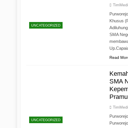
TimMed
Purworejo
Khusus (
UNCATEGORIZED
Adiluhun
SMA Neger
membawa 
Up.Capaia
Read Mor
Kemah
SMA N
Kepemi
Pramu
TimMed
Purworej
UNCATEGORIZED
Purworej