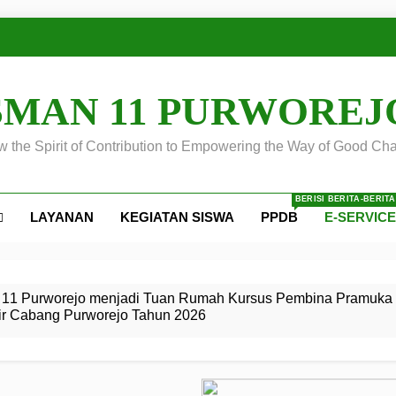
SMAN 11 PURWOREJ
 the Spirit of Contribution to Empowering the Way of Good Cha
BERISI BERITA-BERIT
LAYANAN
KEGIATAN SISWA
PPDB
E-SERVIC
ejo
 Calon
S SMA
ursus
s
egeri 11
 SMK
11 Purworejo menjadi Tuan Rumah Kursus Pembina Pramuka 
ir Cabang Purworejo Tahun 2026
r Tingkat
i di LKBB
 Jiwa
Membangun
di pangkalan Gugus Depan
ehkan oleh Pasukan Khusus
SMA Negeri 11 Purworejo
o menjadi lokasi pelaksanaan
 Siaga
ngah
, dan
dan
dana yang Membanggakan, Pasus Jatayudha Ukir Prestasi di
ejo Tahun
Pramuka