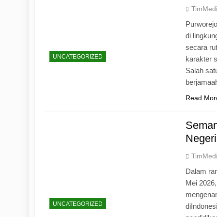
TimMed
Purworej
di lingku
secara ru
UNCATEGORIZED
karakter s
Salah sat
berjamaah
Read Mor
Seman
Negeri
TimMed
Dalam ran
Mei 2026
mengenang
UNCATEGORIZED
diIndones