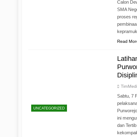
Calon Dew
SMA Neger
proses r
pembinaan
kepramu
Read Mor
Latih
Purwo
Disipl
TimMed
Sabtu, 7 
pelaksan
UNCATEGORIZED
Purworej
ini mengu
dan Tertib
kekompak