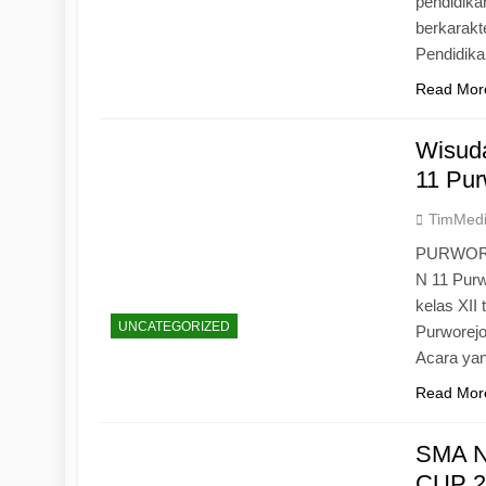
pendidika
berkarak
Pendidik
Read Mor
Wisuda
11 Pur
TimMed
PURWOREJ
N 11 Purw
kelas XII
UNCATEGORIZED
Purworejo
Acara yan
Read Mor
SMA N
CUP 20