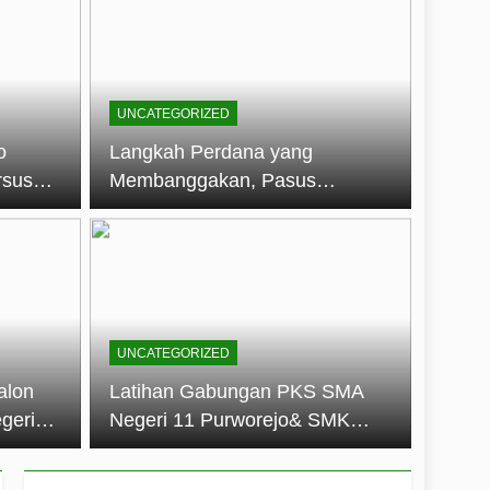
embentuk Jiwa Kepemimpinan, Disiplin,
jo: Membangun Disiplin, Kekompakan,
UNCATEGORIZED
un 2026
o
Langkah Perdana yang
rsus
Membanggakan, Pasus
dan Disiplin Siswa
Jatayudha Ukir Prestasi di
longan
LKBB Adiluhung Se-Jawa
Tengah
UNCATEGORIZED
alon
Latihan Gabungan PKS SMA
geri
Negeri 11 Purworejo& SMK
k Jiwa
Negeri 6 Purworejo:
 dan
Membangun Disiplin,