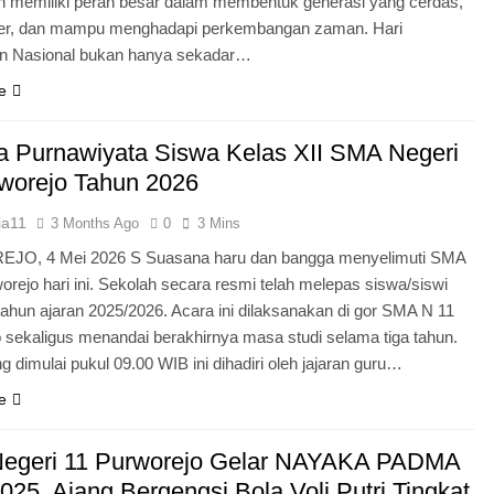
n memiliki peran besar dalam membentuk generasi yang cerdas,
ter, dan mampu menghadapi perkembangan zaman. Hari
an Nasional bukan hanya sekadar…
e
 Purnawiyata Siswa Kelas XII SMA Negeri
worejo Tahun 2026
ia11
3 Months Ago
0
3 Mins
O, 4 Mei 2026 S Suasana haru dan bangga menyelimuti SMA
orejo hari ini. Sekolah secara resmi telah melepas siswa/siswi
 tahun ajaran 2025/2026. Acara ini dilaksanakan di gor SMA N 11
 sekaligus menandai berakhirnya masa studi selama tiga tahun.
g dimulai pukul 09.00 WIB ini dihadiri oleh jajaran guru…
e
egeri 11 Purworejo Gelar NAYAKA PADMA
25, Ajang Bergengsi Bola Voli Putri Tingkat