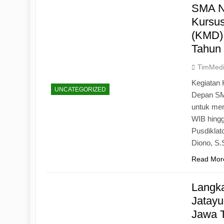
SMA N
Kursu
(KMD)
Tahun
TimMed
Kegiatan 
UNCATEGORIZED
Depan SM
untuk mem
WIB hingg
Pusdiklat
Diono, S
Read Mor
Langk
Jatayu
Jawa 