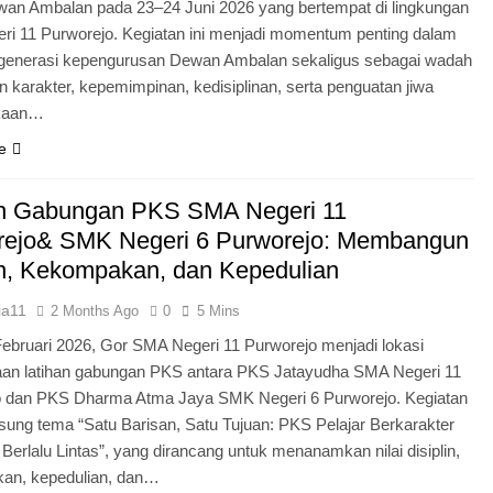
an Ambalan pada 23–24 Juni 2026 yang bertempat di lingkungan
i 11 Purworejo. Kegiatan ini menjadi momentum penting dalam
egenerasi kepengurusan Dewan Ambalan sekaligus sebagai wadah
 karakter, kepemimpinan, kedisiplinan, serta penguatan jiwa
kaan…
e
an Gabungan PKS SMA Negeri 11
rejo& SMK Negeri 6 Purworejo: Membangun
in, Kekompakan, dan Kepedulian
ia11
2 Months Ago
0
5 Mins
Februari 2026, Gor SMA Negeri 11 Purworejo menjadi lokasi
aan latihan gabungan PKS antara PKS Jatayudha SMA Negeri 11
o dan PKS Dharma Atma Jaya SMK Negeri 6 Purworejo. Kegiatan
sung tema “Satu Barisan, Satu Tujuan: PKS Pelajar Berkarakter
 Berlalu Lintas”, yang dirancang untuk menanamkan nilai disiplin,
an, kepedulian, dan…