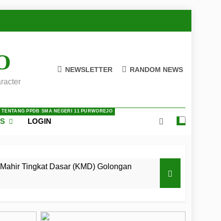
O
NEWSLETTER
RANDOM NEWS
racter
A TENTANG PPDB SMA NEGERI 11 PURWOREJO
ES
LOGIN
Mahir Tingkat Dasar (KMD) Golongan
 LKBB Adiluhung Se-Jawa Tengah