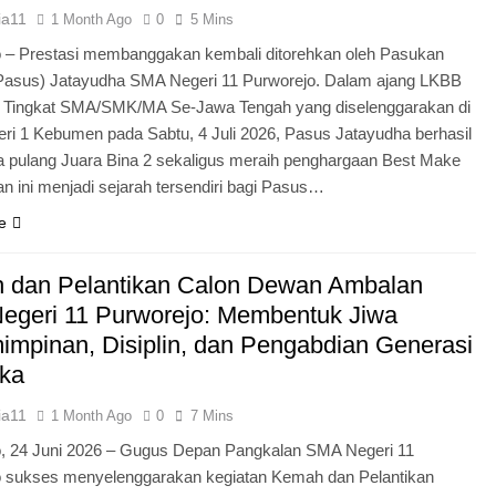
ia11
1 Month Ago
0
5 Mins
 – Prestasi membanggakan kembali ditorehkan oleh Pasukan
Pasus) Jatayudha SMA Negeri 11 Purworejo. Dalam ajang LKBB
g Tingkat SMA/SMK/MA Se-Jawa Tengah yang diselenggarakan di
i 1 Kebumen pada Sabtu, 4 Juli 2026, Pasus Jatayudha berhasil
pulang Juara Bina 2 sekaligus meraih penghargaan Best Make
n ini menjadi sejarah tersendiri bagi Pasus…
e
 dan Pelantikan Calon Dewan Ambalan
egeri 11 Purworejo: Membentuk Jiwa
mpinan, Disiplin, dan Pengabdian Generasi
ka
ia11
1 Month Ago
0
7 Mins
o, 24 Juni 2026 – Gugus Depan Pangkalan SMA Negeri 11
o sukses menyelenggarakan kegiatan Kemah dan Pelantikan