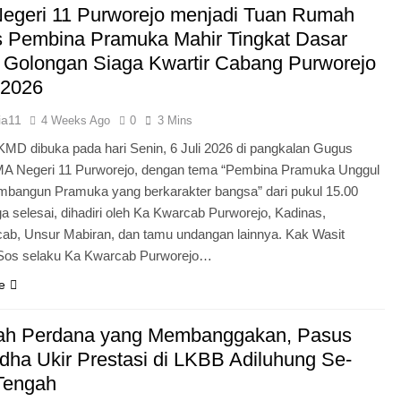
egeri 11 Purworejo menjadi Tuan Rumah
Pengabdian Generasi P
s Pembina Pramuka Mahir Tingkat Dasar
 Golongan Siaga Kwartir Cabang Purworejo
 2026
ia11
4 Weeks Ago
0
3 Mins
KMD dibuka pada hari Senin, 6 Juli 2026 di pangkalan Gugus
A Negeri 11 Purworejo, dengan tema “Pembina Pramuka Unggul
bangun Pramuka yang berkarakter bangsa” dari pukul 15.00
a selesai, dihadiri oleh Ka Kwarcab Purworejo, Kadinas,
cab, Unsur Mabiran, dan tamu undangan lainnya. Kak Wasit
.Sos selaku Ka Kwarcab Purworejo…
e
ah Perdana yang Membanggakan, Pasus
dha Ukir Prestasi di LKBB Adiluhung Se-
Tengah