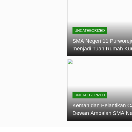
elantikan Calon Dewan Ambalan SMA Negeri 11 Purworejo: M
dian Generasi Pramuka
ungan PKS SMA Negeri 11 Purworejo& SMK Negeri 6 Purwore
ian
UNCATEGORIZED
eri 11 Purworejo Sukses Gelar LPBB Jatayudha Open 2 Tah
SMA Negeri 11 Purworej
menjadi Tuan Rumah Ku
tif di SMA Negeri 11 Purworejo: Membentuk Karakter Religius 
Pembina Pramuka Mahir
Tingkat Dasar (KMD) Go
Siaga Kwartir Cabang
Purworejo Tahun 2026
UNCATEGORIZED
Kemah dan Pelantikan C
Dewan Ambalan SMA Ne
11 Purworejo: Membentu
Kepemimpinan, Disiplin,