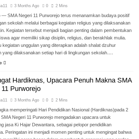
ia11
3 Months Ago
0
2 Mins
o — SMA Negeri 11 Purworejo terus menanamkan budaya positif
ngan sekolah melalui berbagai kegiatan religius yang dilaksanakan
tin. Kegiatan tersebut menjadi bagian penting dalam pembentukan
iswa agar memiliki sikap disiplin, religius, dan berakhlak mulia.
u kegiatan unggulan yang diterapkan adalah shalat dzuhur
 yang dilaksanakan setiap hari di lingkungan sekolah….
e
gat Hardiknas, Upacara Penuh Makna SMA
 11 Purworejo
ia11
3 Months Ago
0
2 Mins
gka memperingati Hari Pendidikan Nasional (Hardiknas)pada 2
, SMA Negeri 11 Purworejo mengadakan upacara untuk
 jasa Ki Hajar Dewantara, sebagai pelopor pendidikan
ia. Peringatan ini menjadi momen penting untuk mengingat bahwa