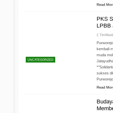
Read Mor
PKS S
LPBB 
TimMed
Purworejo
kembali 
muda mela
UNCATEGORIZED
Jatayudh
*”Solidar
sukses di
Purworej
Read Mor
Budaya
Memben