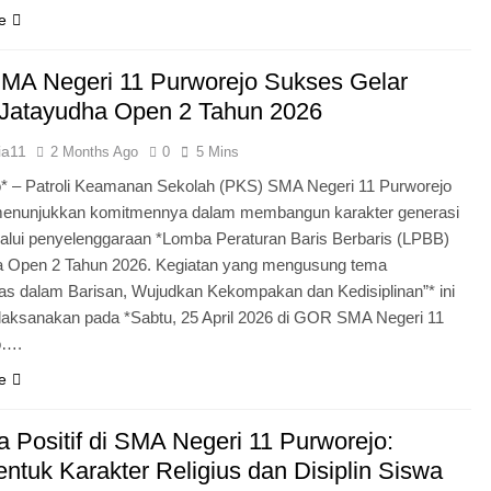
e
MA Negeri 11 Purworejo Sukses Gelar
Jatayudha Open 2 Tahun 2026
ia11
2 Months Ago
0
5 Mins
* – Patroli Keamanan Sekolah (PKS) SMA Negeri 11 Purworejo
menunjukkan komitmennya dalam membangun karakter generasi
lui penyelenggaraan *Lomba Peraturan Baris Berbaris (LPBB)
a Open 2 Tahun 2026. Kegiatan yang mengusung tema
itas dalam Barisan, Wujudkan Kekompakan dan Kedisiplinan”* ini
laksanakan pada *Sabtu, 25 April 2026 di GOR SMA Negeri 11
o….
e
 Positif di SMA Negeri 11 Purworejo:
tuk Karakter Religius dan Disiplin Siswa