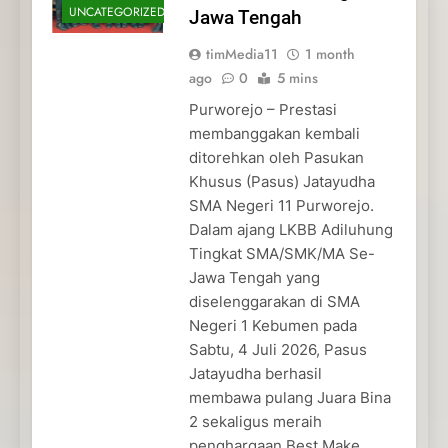
UNCATEGORIZED
Jawa Tengah
timMedia11
1 month
ago
0
5 mins
Purworejo – Prestasi
membanggakan kembali
ditorehkan oleh Pasukan
Khusus (Pasus) Jatayudha
SMA Negeri 11 Purworejo.
Dalam ajang LKBB Adiluhung
Tingkat SMA/SMK/MA Se-
Jawa Tengah yang
diselenggarakan di SMA
Negeri 1 Kebumen pada
Sabtu, 4 Juli 2026, Pasus
Jatayudha berhasil
membawa pulang Juara Bina
2 sekaligus meraih
penghargaan Best Make