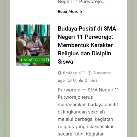
Negeri 11 Purworejo….
Read More
Budaya Positif di SMA
Negeri 11 Purworejo:
Membentuk Karakter
Religius dan Disiplin
UNCATEGORIZED
Siswa
timMedia11
3 months
ago
0
2 mins
Purworejo — SMA Negeri 11
Purworejo terus
menanamkan budaya positif
di lingkungan sekolah
melalui berbagai kegiatan
religius yang dilaksanakan
secara rutin. Kegiatan