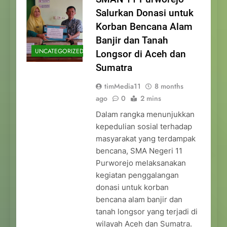
Salurkan Donasi untuk
Korban Bencana Alam
Banjir dan Tanah
UNCATEGORIZED
Longsor di Aceh dan
Sumatra
timMedia11
8 months
ago
0
2 mins
Dalam rangka menunjukkan
kepedulian sosial terhadap
masyarakat yang terdampak
bencana, SMA Negeri 11
Purworejo melaksanakan
kegiatan penggalangan
donasi untuk korban
bencana alam banjir dan
tanah longsor yang terjadi di
wilayah Aceh dan Sumatra.