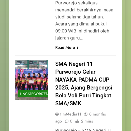
Purworejo sekaligus
menandai berakhirnya masa
studi selama tiga tahun.
Acara yang dimulai pukul
09.00 WIB ini dihadiri oleh
jajaran guru…
Read More
SMA Negeri 11
Purworejo Gelar
NAYAKA PADMA CUP
2025, Ajang Bergengsi
UNCATEGORIZED
Bola Voli Putri Tingkat
SMA/SMK
timMedia11
8 months
ago
0
2 mins
Purworejo – SMA Negeri 11