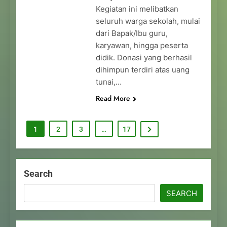
Kegiatan ini melibatkan
seluruh warga sekolah, mulai
dari Bapak/Ibu guru,
karyawan, hingga peserta
didik. Donasi yang berhasil
dihimpun terdiri atas uang
tunai,…
Read More
1
2
3
…
17
Search
SEARCH