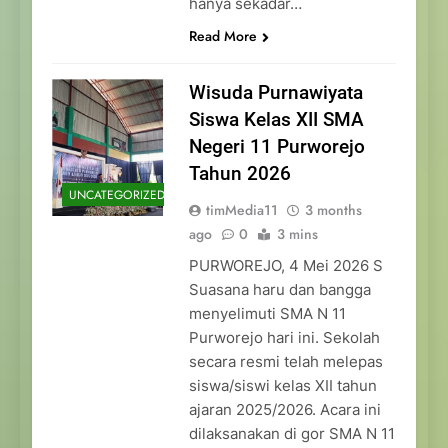
hanya sekadar…
Read More
Wisuda Purnawiyata
Siswa Kelas XII SMA
Negeri 11 Purworejo
Tahun 2026
UNCATEGORIZED
timMedia11
3 months
ago
0
3 mins
PURWOREJO, 4 Mei 2026 S
Suasana haru dan bangga
menyelimuti SMA N 11
Purworejo hari ini. Sekolah
secara resmi telah melepas
siswa/siswi kelas XII tahun
ajaran 2025/2026. Acara ini
dilaksanakan di gor SMA N 11