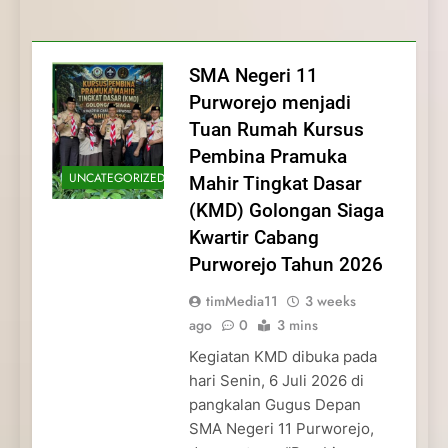
Membentuk Jiwa
Membentuk Jiwa Kepemimpinan,
Membangun Disiplin, Kekompakan, dan
Kwartir Cabang Purworejo Tahun 2026
Kepemimpinan, Disiplin,
Disiplin, dan Pengabdian Generasi
Kepedulian
dan Pengabdian Generasi
Pramuka
SMA Negeri 11
Pramuka
Purworejo menjadi
Tuan Rumah Kursus
Pembina Pramuka
UNCATEGORIZED
Mahir Tingkat Dasar
(KMD) Golongan Siaga
Kwartir Cabang
Purworejo Tahun 2026
timMedia11
3 weeks
ago
0
3 mins
Kegiatan KMD dibuka pada
hari Senin, 6 Juli 2026 di
pangkalan Gugus Depan
SMA Negeri 11 Purworejo,