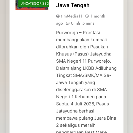
UNCATEGORIZED
Jawa Tengah
timMedia11
1 month
ago
0
5 mins
Purworejo – Prestasi
membanggakan kembali
ditorehkan oleh Pasukan
Khusus (Pasus) Jatayudha
SMA Negeri 11 Purworejo.
Dalam ajang LKBB Adiluhung
Tingkat SMA/SMK/MA Se-
Jawa Tengah yang
diselenggarakan di SMA
Negeri 1 Kebumen pada
Sabtu, 4 Juli 2026, Pasus
Jatayudha berhasil
membawa pulang Juara Bina
2 sekaligus meraih
penghargaan Best Make