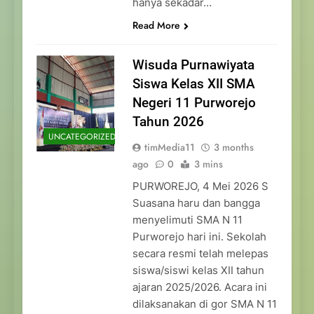
hanya sekadar…
Read More
Wisuda Purnawiyata
Siswa Kelas XII SMA
Negeri 11 Purworejo
Tahun 2026
UNCATEGORIZED
timMedia11
3 months
ago
0
3 mins
PURWOREJO, 4 Mei 2026 S
Suasana haru dan bangga
menyelimuti SMA N 11
Purworejo hari ini. Sekolah
secara resmi telah melepas
siswa/siswi kelas XII tahun
ajaran 2025/2026. Acara ini
dilaksanakan di gor SMA N 11