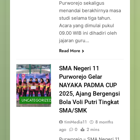
Purworejo sekaligus
menandai berakhirnya masa
studi selama tiga tahun.
Acara yang dimulai pukul
09.00 WIB ini dihadiri oleh
jajaran guru…
Read More
SMA Negeri 11
Purworejo Gelar
NAYAKA PADMA CUP
2025, Ajang Bergengsi
UNCATEGORIZED
Bola Voli Putri Tingkat
SMA/SMK
timMedia11
8 months
ago
0
2 mins
Purworejo – SMA Negeri 11