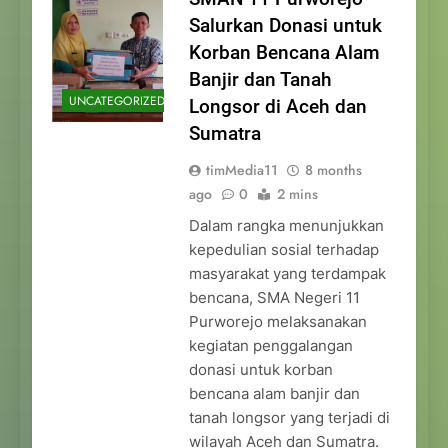
Salurkan Donasi untuk
Korban Bencana Alam
Banjir dan Tanah
UNCATEGORIZED
Longsor di Aceh dan
Sumatra
timMedia11
8 months
ago
0
2 mins
Dalam rangka menunjukkan
kepedulian sosial terhadap
masyarakat yang terdampak
bencana, SMA Negeri 11
Purworejo melaksanakan
kegiatan penggalangan
donasi untuk korban
bencana alam banjir dan
tanah longsor yang terjadi di
wilayah Aceh dan Sumatra.