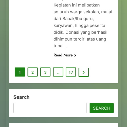
Kegiatan ini melibatkan
seluruh warga sekolah, mulai
dari Bapak/Ibu guru,
karyawan, hingga peserta
didik. Donasi yang berhasil
dihimpun terdiri atas uang
tunai,…
Read More
1
2
3
…
17
Search
SEARCH