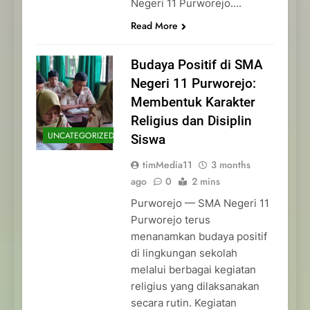
Negeri 11 Purworejo….
Read More
Budaya Positif di SMA
Negeri 11 Purworejo:
Membentuk Karakter
Religius dan Disiplin
UNCATEGORIZED
Siswa
timMedia11
3 months
ago
0
2 mins
Purworejo — SMA Negeri 11
Purworejo terus
menanamkan budaya positif
di lingkungan sekolah
melalui berbagai kegiatan
religius yang dilaksanakan
secara rutin. Kegiatan