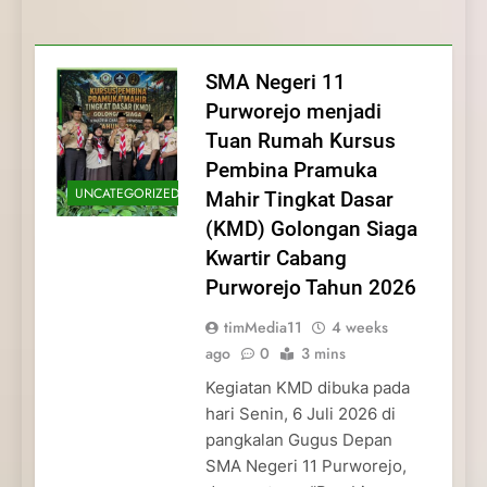
Membentuk Jiwa
Membentuk Jiwa Kepemimpinan,
Membangun Disiplin, Kekompakan, dan
Kwartir Cabang Purworejo Tahun 2026
Kepemimpinan, Disiplin,
Disiplin, dan Pengabdian Generasi
Kepedulian
dan Pengabdian Generasi
Pramuka
SMA Negeri 11
Pramuka
Purworejo menjadi
Tuan Rumah Kursus
Pembina Pramuka
UNCATEGORIZED
Mahir Tingkat Dasar
(KMD) Golongan Siaga
Kwartir Cabang
Purworejo Tahun 2026
timMedia11
4 weeks
ago
0
3 mins
Kegiatan KMD dibuka pada
hari Senin, 6 Juli 2026 di
pangkalan Gugus Depan
SMA Negeri 11 Purworejo,