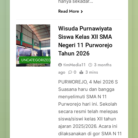
hanya sekadar…
Read More
Wisuda Purnawiyata
Siswa Kelas XII SMA
Negeri 11 Purworejo
Tahun 2026
UNCATEGORIZED
timMedia11
3 months
ago
0
3 mins
PURWOREJO, 4 Mei 2026 S
Suasana haru dan bangga
menyelimuti SMA N 11
Purworejo hari ini. Sekolah
secara resmi telah melepas
siswa/siswi kelas XII tahun
ajaran 2025/2026. Acara ini
dilaksanakan di gor SMA N 11