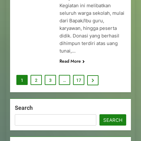
Kegiatan ini melibatkan
seluruh warga sekolah, mulai
dari Bapak/Ibu guru,
karyawan, hingga peserta
didik. Donasi yang berhasil
dihimpun terdiri atas uang
tunai,…
Read More
1
2
3
…
17
Search
SEARCH