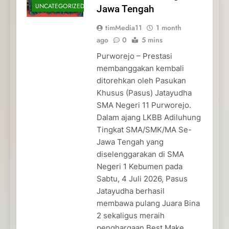
UNCATEGORIZED
Jawa Tengah
timMedia11
1 month
ago
0
5 mins
Purworejo – Prestasi
membanggakan kembali
ditorehkan oleh Pasukan
Khusus (Pasus) Jatayudha
SMA Negeri 11 Purworejo.
Dalam ajang LKBB Adiluhung
Tingkat SMA/SMK/MA Se-
Jawa Tengah yang
diselenggarakan di SMA
Negeri 1 Kebumen pada
Sabtu, 4 Juli 2026, Pasus
Jatayudha berhasil
membawa pulang Juara Bina
2 sekaligus meraih
penghargaan Best Make