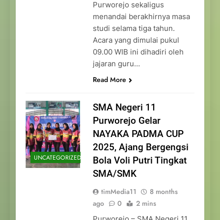
Purworejo sekaligus
menandai berakhirnya masa
studi selama tiga tahun.
Acara yang dimulai pukul
09.00 WIB ini dihadiri oleh
jajaran guru…
Read More
SMA Negeri 11
Purworejo Gelar
NAYAKA PADMA CUP
2025, Ajang Bergengsi
UNCATEGORIZED
Bola Voli Putri Tingkat
SMA/SMK
timMedia11
8 months
ago
0
2 mins
Purworejo – SMA Negeri 11