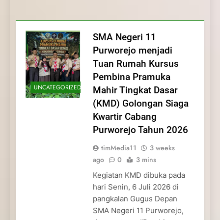
Membentuk Jiwa
Membentuk Jiwa Kepemimpinan,
Membangun Disiplin, Kekompakan, dan
Kwartir Cabang Purworejo Tahun 2026
Kepemimpinan, Disiplin,
Disiplin, dan Pengabdian Generasi
Kepedulian
dan Pengabdian Generasi
Pramuka
SMA Negeri 11
Pramuka
Purworejo menjadi
Tuan Rumah Kursus
Pembina Pramuka
UNCATEGORIZED
Mahir Tingkat Dasar
(KMD) Golongan Siaga
Kwartir Cabang
Purworejo Tahun 2026
timMedia11
3 weeks
ago
0
3 mins
Kegiatan KMD dibuka pada
hari Senin, 6 Juli 2026 di
pangkalan Gugus Depan
SMA Negeri 11 Purworejo,