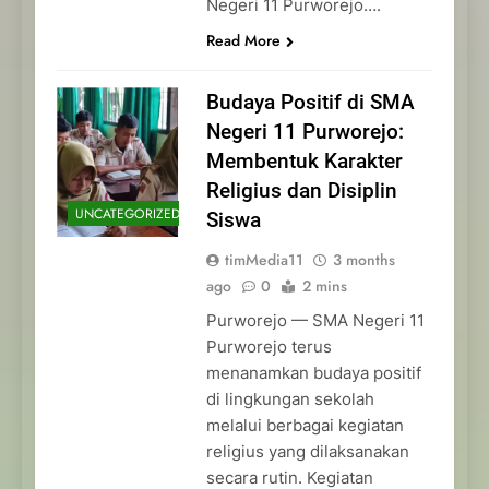
Negeri 11 Purworejo….
Read More
Budaya Positif di SMA
Negeri 11 Purworejo:
Membentuk Karakter
Religius dan Disiplin
UNCATEGORIZED
Siswa
timMedia11
3 months
ago
0
2 mins
Purworejo — SMA Negeri 11
Purworejo terus
menanamkan budaya positif
di lingkungan sekolah
melalui berbagai kegiatan
religius yang dilaksanakan
secara rutin. Kegiatan