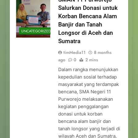
Salurkan Donasi untuk
Korban Bencana Alam
Banjir dan Tanah
UNCATEGORIZED
Longsor di Aceh dan
Sumatra
timMedia11
8 months
ago
0
2 mins
Dalam rangka menunjukkan
kepedulian sosial terhadap
masyarakat yang terdampak
bencana, SMA Negeri 11
Purworejo melaksanakan
kegiatan penggalangan
donasi untuk korban
bencana alam banjir dan
tanah longsor yang terjadi di
wilayah Aceh dan Sumatra.