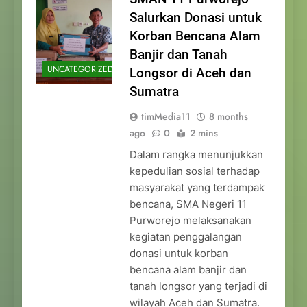
Salurkan Donasi untuk
Korban Bencana Alam
Banjir dan Tanah
UNCATEGORIZED
Longsor di Aceh dan
Sumatra
timMedia11
8 months
ago
0
2 mins
Dalam rangka menunjukkan
kepedulian sosial terhadap
masyarakat yang terdampak
bencana, SMA Negeri 11
Purworejo melaksanakan
kegiatan penggalangan
donasi untuk korban
bencana alam banjir dan
tanah longsor yang terjadi di
wilayah Aceh dan Sumatra.