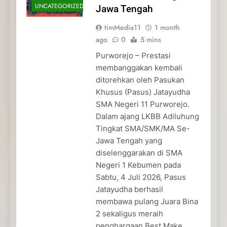
UNCATEGORIZED
Jawa Tengah
timMedia11
1 month
ago
0
5 mins
Purworejo – Prestasi
membanggakan kembali
ditorehkan oleh Pasukan
Khusus (Pasus) Jatayudha
SMA Negeri 11 Purworejo.
Dalam ajang LKBB Adiluhung
Tingkat SMA/SMK/MA Se-
Jawa Tengah yang
diselenggarakan di SMA
Negeri 1 Kebumen pada
Sabtu, 4 Juli 2026, Pasus
Jatayudha berhasil
membawa pulang Juara Bina
2 sekaligus meraih
penghargaan Best Make