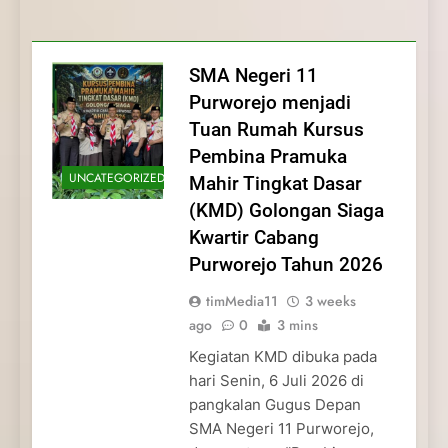
Membentuk Jiwa
Membentuk Jiwa Kepemimpinan,
Membangun Disiplin, Kekompakan, dan
Kwartir Cabang Purworejo Tahun 2026
Kepemimpinan, Disiplin,
Disiplin, dan Pengabdian Generasi
Kepedulian
dan Pengabdian Generasi
Pramuka
SMA Negeri 11
Pramuka
Purworejo menjadi
Tuan Rumah Kursus
Pembina Pramuka
UNCATEGORIZED
Mahir Tingkat Dasar
(KMD) Golongan Siaga
Kwartir Cabang
Purworejo Tahun 2026
timMedia11
3 weeks
ago
0
3 mins
Kegiatan KMD dibuka pada
hari Senin, 6 Juli 2026 di
pangkalan Gugus Depan
SMA Negeri 11 Purworejo,