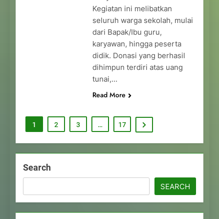
Kegiatan ini melibatkan
seluruh warga sekolah, mulai
dari Bapak/Ibu guru,
karyawan, hingga peserta
didik. Donasi yang berhasil
dihimpun terdiri atas uang
tunai,…
Read More
1
2
3
…
17
Search
SEARCH