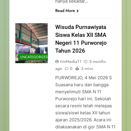
hanya sekadar…
Read More
Wisuda Purnawiyata
Siswa Kelas XII SMA
Negeri 11 Purworejo
Tahun 2026
UNCATEGORIZED
timMedia11
3 months
ago
0
3 mins
PURWOREJO, 4 Mei 2026 S
Suasana haru dan bangga
menyelimuti SMA N 11
Purworejo hari ini. Sekolah
secara resmi telah melepas
siswa/siswi kelas XII tahun
ajaran 2025/2026. Acara ini
dilaksanakan di gor SMA N 11