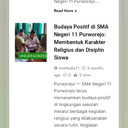
Negeri 11 Purworejo….
Read More
Budaya Positif di SMA
Negeri 11 Purworejo:
Membentuk Karakter
Religius dan Disiplin
UNCATEGORIZED
Siswa
timMedia11
3 months
ago
0
2 mins
Purworejo — SMA Negeri 11
Purworejo terus
menanamkan budaya positif
di lingkungan sekolah
melalui berbagai kegiatan
religius yang dilaksanakan
secara rutin. Kegiatan