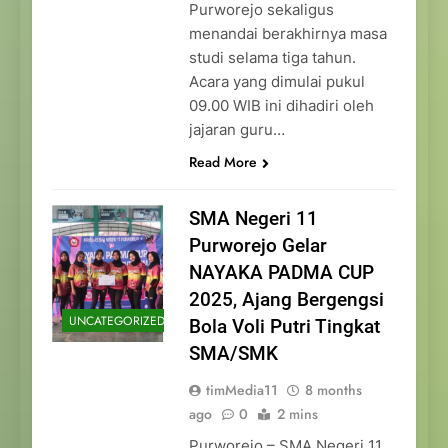
Purworejo sekaligus
menandai berakhirnya masa
studi selama tiga tahun.
Acara yang dimulai pukul
09.00 WIB ini dihadiri oleh
jajaran guru…
Read More
SMA Negeri 11
Purworejo Gelar
NAYAKA PADMA CUP
2025, Ajang Bergengsi
UNCATEGORIZED
Bola Voli Putri Tingkat
SMA/SMK
timMedia11
8 months
ago
0
2 mins
Purworejo – SMA Negeri 11