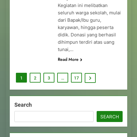
Kegiatan ini melibatkan
seluruh warga sekolah, mulai
dari Bapak/Ibu guru,
karyawan, hingga peserta
didik. Donasi yang berhasil
dihimpun terdiri atas uang
tunai,…
Read More
1
2
3
…
17
Search
SEARCH