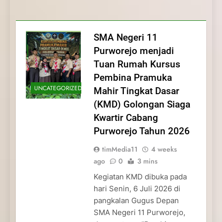
Membentuk Jiwa
Membentuk Jiwa Kepemimpinan,
Membangun Disiplin, Kekompakan, dan
Kwartir Cabang Purworejo Tahun 2026
Kepemimpinan, Disiplin,
Disiplin, dan Pengabdian Generasi
Kepedulian
dan Pengabdian Generasi
Pramuka
SMA Negeri 11
Pramuka
Purworejo menjadi
Tuan Rumah Kursus
Pembina Pramuka
UNCATEGORIZED
Mahir Tingkat Dasar
(KMD) Golongan Siaga
Kwartir Cabang
Purworejo Tahun 2026
timMedia11
4 weeks
ago
0
3 mins
Kegiatan KMD dibuka pada
hari Senin, 6 Juli 2026 di
pangkalan Gugus Depan
SMA Negeri 11 Purworejo,