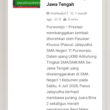
UNCATEGORIZED
Jawa Tengah
timMedia11
1 month
ago
0
5 mins
Purworejo – Prestasi
membanggakan kembali
ditorehkan oleh Pasukan
Khusus (Pasus) Jatayudha
SMA Negeri 11 Purworejo.
Dalam ajang LKBB Adiluhung
Tingkat SMA/SMK/MA Se-
Jawa Tengah yang
diselenggarakan di SMA
Negeri 1 Kebumen pada
Sabtu, 4 Juli 2026, Pasus
Jatayudha berhasil
membawa pulang Juara Bina
2 sekaligus meraih
penghargaan Best Make