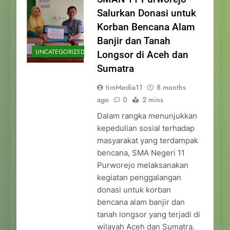
Salurkan Donasi untuk
Korban Bencana Alam
Banjir dan Tanah
UNCATEGORIZED
Longsor di Aceh dan
Sumatra
timMedia11
8 months
ago
0
2 mins
Dalam rangka menunjukkan
kepedulian sosial terhadap
masyarakat yang terdampak
bencana, SMA Negeri 11
Purworejo melaksanakan
kegiatan penggalangan
donasi untuk korban
bencana alam banjir dan
tanah longsor yang terjadi di
wilayah Aceh dan Sumatra.