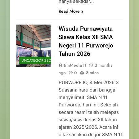
hanya sekadar…
Read More
Wisuda Purnawiyata
Siswa Kelas XII SMA
Negeri 11 Purworejo
Tahun 2026
UNCATEGORIZED
timMedia11
3 months
ago
0
3 mins
PURWOREJO, 4 Mei 2026 S
Suasana haru dan bangga
menyelimuti SMA N 11
Purworejo hari ini. Sekolah
secara resmi telah melepas
siswa/siswi kelas XII tahun
ajaran 2025/2026. Acara ini
dilaksanakan di gor SMA N 11