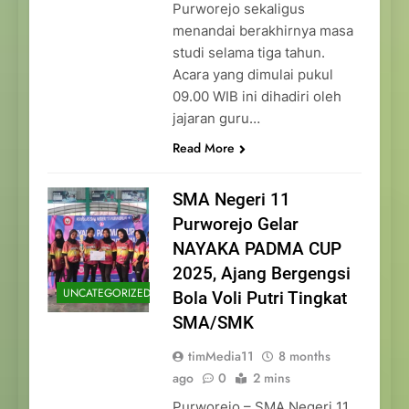
Purworejo sekaligus
menandai berakhirnya masa
studi selama tiga tahun.
Acara yang dimulai pukul
09.00 WIB ini dihadiri oleh
jajaran guru…
Read More
SMA Negeri 11
Purworejo Gelar
NAYAKA PADMA CUP
2025, Ajang Bergengsi
UNCATEGORIZED
Bola Voli Putri Tingkat
SMA/SMK
timMedia11
8 months
ago
0
2 mins
Purworejo – SMA Negeri 11