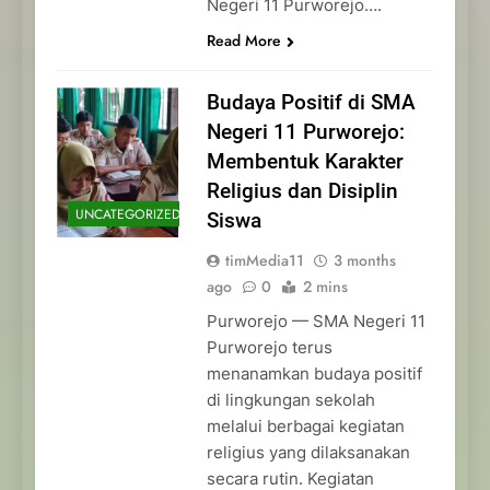
Negeri 11 Purworejo….
Read More
Budaya Positif di SMA
Negeri 11 Purworejo:
Membentuk Karakter
Religius dan Disiplin
UNCATEGORIZED
Siswa
timMedia11
3 months
ago
0
2 mins
Purworejo — SMA Negeri 11
Purworejo terus
menanamkan budaya positif
di lingkungan sekolah
melalui berbagai kegiatan
religius yang dilaksanakan
secara rutin. Kegiatan