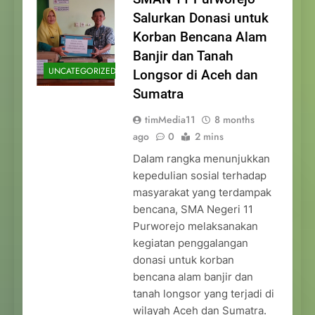
Salurkan Donasi untuk
Korban Bencana Alam
Banjir dan Tanah
UNCATEGORIZED
Longsor di Aceh dan
Sumatra
timMedia11
8 months
ago
0
2 mins
Dalam rangka menunjukkan
kepedulian sosial terhadap
masyarakat yang terdampak
bencana, SMA Negeri 11
Purworejo melaksanakan
kegiatan penggalangan
donasi untuk korban
bencana alam banjir dan
tanah longsor yang terjadi di
wilayah Aceh dan Sumatra.