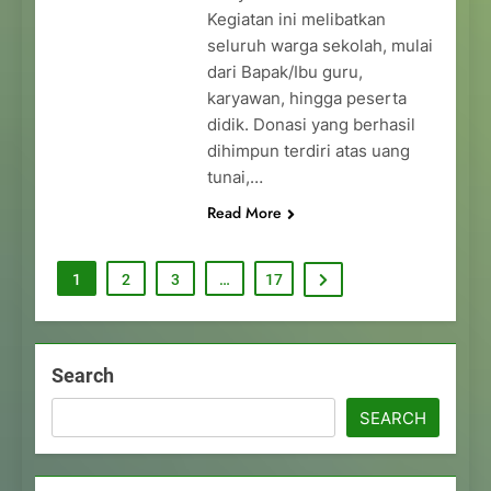
Kegiatan ini melibatkan
seluruh warga sekolah, mulai
dari Bapak/Ibu guru,
karyawan, hingga peserta
didik. Donasi yang berhasil
dihimpun terdiri atas uang
tunai,…
Read More
1
2
3
…
17
Search
SEARCH