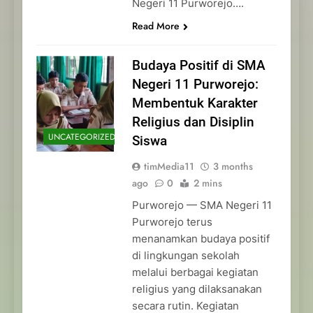
Negeri 11 Purworejo….
Read More
Budaya Positif di SMA
Negeri 11 Purworejo:
Membentuk Karakter
Religius dan Disiplin
UNCATEGORIZED
Siswa
timMedia11
3 months
ago
0
2 mins
Purworejo — SMA Negeri 11
Purworejo terus
menanamkan budaya positif
di lingkungan sekolah
melalui berbagai kegiatan
religius yang dilaksanakan
secara rutin. Kegiatan