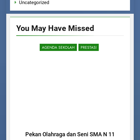
Uncategorized
You May Have
Missed
AGENDA SEKOLAH
PRESTASI
Pekan Olahraga dan Seni SMA N 11
Pe