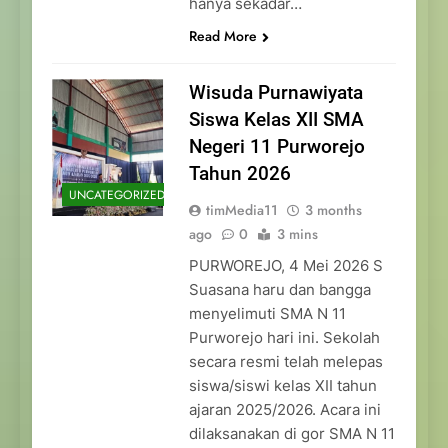
hanya sekadar…
Read More
Wisuda Purnawiyata
Siswa Kelas XII SMA
Negeri 11 Purworejo
Tahun 2026
UNCATEGORIZED
timMedia11
3 months
ago
0
3 mins
PURWOREJO, 4 Mei 2026 S
Suasana haru dan bangga
menyelimuti SMA N 11
Purworejo hari ini. Sekolah
secara resmi telah melepas
siswa/siswi kelas XII tahun
ajaran 2025/2026. Acara ini
dilaksanakan di gor SMA N 11