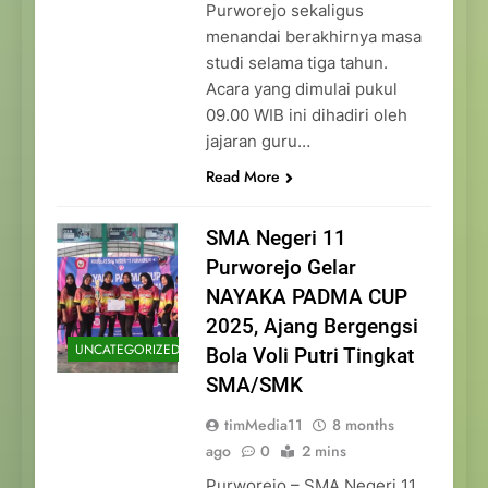
Purworejo sekaligus
menandai berakhirnya masa
studi selama tiga tahun.
Acara yang dimulai pukul
09.00 WIB ini dihadiri oleh
jajaran guru…
Read More
SMA Negeri 11
Purworejo Gelar
NAYAKA PADMA CUP
2025, Ajang Bergengsi
UNCATEGORIZED
Bola Voli Putri Tingkat
SMA/SMK
timMedia11
8 months
ago
0
2 mins
Purworejo – SMA Negeri 11