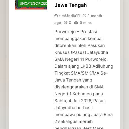
UNCATEGORIZED
Jawa Tengah
timMedia11
1 month
ago
0
5 mins
Purworejo – Prestasi
membanggakan kembali
ditorehkan oleh Pasukan
Khusus (Pasus) Jatayudha
SMA Negeri 11 Purworejo.
Dalam ajang LKBB Adiluhung
Tingkat SMA/SMK/MA Se-
Jawa Tengah yang
diselenggarakan di SMA
Negeri 1 Kebumen pada
Sabtu, 4 Juli 2026, Pasus
Jatayudha berhasil
membawa pulang Juara Bina
2 sekaligus meraih
penghargaan Best Make