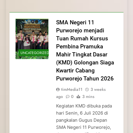
Membentuk Jiwa
Membentuk Jiwa Kepemimpinan,
Membangun Disiplin, Kekompakan, dan
Kwartir Cabang Purworejo Tahun 2026
Kepemimpinan, Disiplin,
Disiplin, dan Pengabdian Generasi
Kepedulian
dan Pengabdian Generasi
Pramuka
SMA Negeri 11
Pramuka
Purworejo menjadi
Tuan Rumah Kursus
Pembina Pramuka
UNCATEGORIZED
Mahir Tingkat Dasar
(KMD) Golongan Siaga
Kwartir Cabang
Purworejo Tahun 2026
timMedia11
3 weeks
ago
0
3 mins
Kegiatan KMD dibuka pada
hari Senin, 6 Juli 2026 di
pangkalan Gugus Depan
SMA Negeri 11 Purworejo,