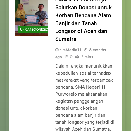
Salurkan Donasi untuk
Korban Bencana Alam
Banjir dan Tanah
UNCATEGORIZED
Longsor di Aceh dan
Sumatra
timMedia11
8 months
ago
0
2 mins
Dalam rangka menunjukkan
kepedulian sosial terhadap
masyarakat yang terdampak
bencana, SMA Negeri 11
Purworejo melaksanakan
kegiatan penggalangan
donasi untuk korban
bencana alam banjir dan
tanah longsor yang terjadi di
wilayah Aceh dan Sumatra.