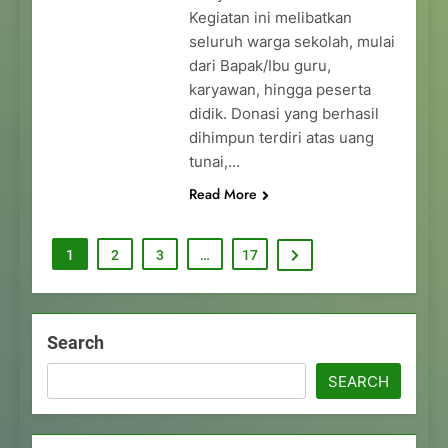
Kegiatan ini melibatkan
seluruh warga sekolah, mulai
dari Bapak/Ibu guru,
karyawan, hingga peserta
didik. Donasi yang berhasil
dihimpun terdiri atas uang
tunai,…
Read More
1
2
3
…
17
Search
SEARCH