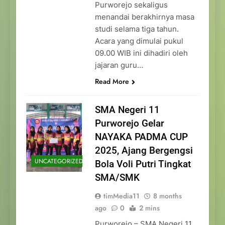
Purworejo sekaligus
menandai berakhirnya masa
studi selama tiga tahun.
Acara yang dimulai pukul
09.00 WIB ini dihadiri oleh
jajaran guru…
Read More
SMA Negeri 11
Purworejo Gelar
NAYAKA PADMA CUP
2025, Ajang Bergengsi
UNCATEGORIZED
Bola Voli Putri Tingkat
SMA/SMK
timMedia11
8 months
ago
0
2 mins
Purworejo – SMA Negeri 11