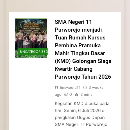
Membentuk Jiwa
Membentuk Jiwa Kepemimpinan,
Membangun Disiplin, Kekompakan, dan
Kwartir Cabang Purworejo Tahun 2026
Kepemimpinan, Disiplin,
Disiplin, dan Pengabdian Generasi
Kepedulian
dan Pengabdian Generasi
Pramuka
SMA Negeri 11
Pramuka
Purworejo menjadi
Tuan Rumah Kursus
Pembina Pramuka
UNCATEGORIZED
Mahir Tingkat Dasar
(KMD) Golongan Siaga
Kwartir Cabang
Purworejo Tahun 2026
timMedia11
3 weeks
ago
0
3 mins
Kegiatan KMD dibuka pada
hari Senin, 6 Juli 2026 di
pangkalan Gugus Depan
SMA Negeri 11 Purworejo,