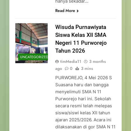
hanya sekadar…
Read More
Wisuda Purnawiyata
Siswa Kelas XII SMA
Negeri 11 Purworejo
Tahun 2026
UNCATEGORIZED
timMedia11
3 months
ago
0
3 mins
PURWOREJO, 4 Mei 2026 S
Suasana haru dan bangga
menyelimuti SMA N 11
Purworejo hari ini. Sekolah
secara resmi telah melepas
siswa/siswi kelas XII tahun
ajaran 2025/2026. Acara ini
dilaksanakan di gor SMA N 11