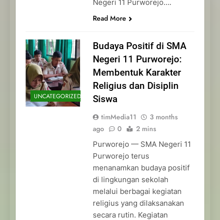
Negeri 11 Purworejo….
Read More
Budaya Positif di SMA
Negeri 11 Purworejo:
Membentuk Karakter
Religius dan Disiplin
UNCATEGORIZED
Siswa
timMedia11
3 months
ago
0
2 mins
Purworejo — SMA Negeri 11
Purworejo terus
menanamkan budaya positif
di lingkungan sekolah
melalui berbagai kegiatan
religius yang dilaksanakan
secara rutin. Kegiatan