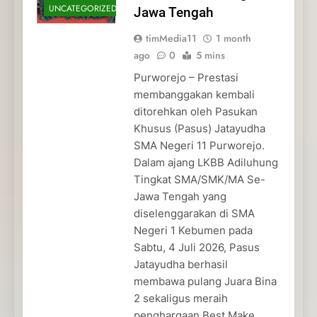
UNCATEGORIZED
Jawa Tengah
timMedia11
1 month
ago
0
5 mins
Purworejo – Prestasi
membanggakan kembali
ditorehkan oleh Pasukan
Khusus (Pasus) Jatayudha
SMA Negeri 11 Purworejo.
Dalam ajang LKBB Adiluhung
Tingkat SMA/SMK/MA Se-
Jawa Tengah yang
diselenggarakan di SMA
Negeri 1 Kebumen pada
Sabtu, 4 Juli 2026, Pasus
Jatayudha berhasil
membawa pulang Juara Bina
2 sekaligus meraih
penghargaan Best Make