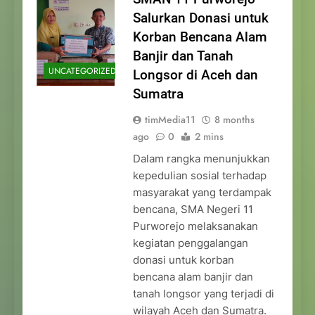
Salurkan Donasi untuk
Korban Bencana Alam
Banjir dan Tanah
UNCATEGORIZED
Longsor di Aceh dan
Sumatra
timMedia11
8 months
ago
0
2 mins
Dalam rangka menunjukkan
kepedulian sosial terhadap
masyarakat yang terdampak
bencana, SMA Negeri 11
Purworejo melaksanakan
kegiatan penggalangan
donasi untuk korban
bencana alam banjir dan
tanah longsor yang terjadi di
wilayah Aceh dan Sumatra.