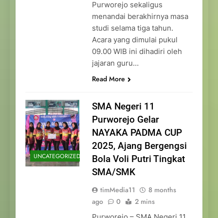
Purworejo sekaligus
menandai berakhirnya masa
studi selama tiga tahun.
Acara yang dimulai pukul
09.00 WIB ini dihadiri oleh
jajaran guru…
Read More
SMA Negeri 11
Purworejo Gelar
NAYAKA PADMA CUP
2025, Ajang Bergengsi
UNCATEGORIZED
Bola Voli Putri Tingkat
SMA/SMK
timMedia11
8 months
ago
0
2 mins
Purworejo – SMA Negeri 11