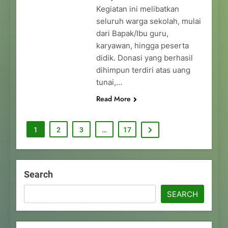
Kegiatan ini melibatkan
seluruh warga sekolah, mulai
dari Bapak/Ibu guru,
karyawan, hingga peserta
didik. Donasi yang berhasil
dihimpun terdiri atas uang
tunai,…
Read More
1
2
3
…
17
Search
SEARCH