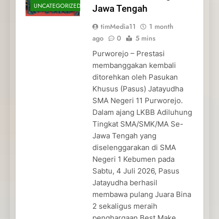
UNCATEGORIZED
Jawa Tengah
timMedia11
1 month
ago
0
5 mins
Purworejo – Prestasi
membanggakan kembali
ditorehkan oleh Pasukan
Khusus (Pasus) Jatayudha
SMA Negeri 11 Purworejo.
Dalam ajang LKBB Adiluhung
Tingkat SMA/SMK/MA Se-
Jawa Tengah yang
diselenggarakan di SMA
Negeri 1 Kebumen pada
Sabtu, 4 Juli 2026, Pasus
Jatayudha berhasil
membawa pulang Juara Bina
2 sekaligus meraih
penghargaan Best Make