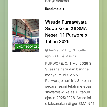
hanya sekadar…
Read More
Wisuda Purnawiyata
Siswa Kelas XII SMA
Negeri 11 Purworejo
Tahun 2026
UNCATEGORIZED
timMedia11
3 months
ago
0
3 mins
PURWOREJO, 4 Mei 2026 S
Suasana haru dan bangga
menyelimuti SMA N 11
Purworejo hari ini. Sekolah
secara resmi telah melepas
siswa/siswi kelas XII tahun
ajaran 2025/2026. Acara ini
dilaksanakan di gor SMA N 11