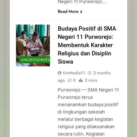
Negeri 11 Purworejo….
Read More
Budaya Positif di SMA
Negeri 11 Purworejo:
Membentuk Karakter
Religius dan Disiplin
UNCATEGORIZED
Siswa
timMedia11
3 months
ago
0
2 mins
Purworejo — SMA Negeri 11
Purworejo terus
menanamkan budaya positif
di lingkungan sekolah
melalui berbagai kegiatan
religius yang dilaksanakan
secara rutin. Kegiatan