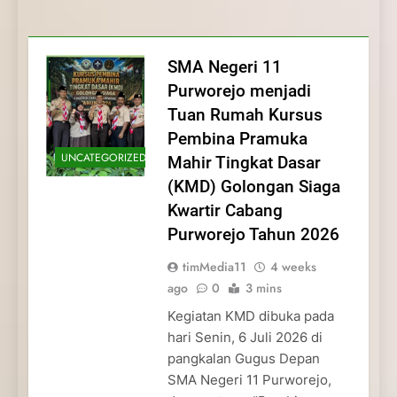
Membentuk Jiwa
Membentuk Jiwa Kepemimpinan,
Membangun Disiplin, Kekompakan, dan
Kwartir Cabang Purworejo Tahun 2026
Kepemimpinan, Disiplin,
Disiplin, dan Pengabdian Generasi
Kepedulian
dan Pengabdian Generasi
Pramuka
SMA Negeri 11
Pramuka
Purworejo menjadi
Tuan Rumah Kursus
Pembina Pramuka
UNCATEGORIZED
Mahir Tingkat Dasar
(KMD) Golongan Siaga
Kwartir Cabang
Purworejo Tahun 2026
timMedia11
4 weeks
ago
0
3 mins
Kegiatan KMD dibuka pada
hari Senin, 6 Juli 2026 di
pangkalan Gugus Depan
SMA Negeri 11 Purworejo,