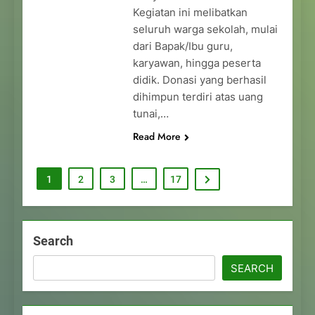
Kegiatan ini melibatkan
seluruh warga sekolah, mulai
dari Bapak/Ibu guru,
karyawan, hingga peserta
didik. Donasi yang berhasil
dihimpun terdiri atas uang
tunai,…
Read More
1
2
3
…
17
Search
SEARCH