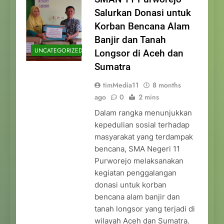
Salurkan Donasi untuk
Korban Bencana Alam
Banjir dan Tanah
UNCATEGORIZED
Longsor di Aceh dan
Sumatra
timMedia11
8 months
ago
0
2 mins
Dalam rangka menunjukkan
kepedulian sosial terhadap
masyarakat yang terdampak
bencana, SMA Negeri 11
Purworejo melaksanakan
kegiatan penggalangan
donasi untuk korban
bencana alam banjir dan
tanah longsor yang terjadi di
wilayah Aceh dan Sumatra.