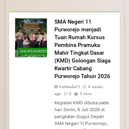
Membentuk Jiwa
Membentuk Jiwa Kepemimpinan,
Membangun Disiplin, Kekompakan, dan
Kwartir Cabang Purworejo Tahun 2026
Kepemimpinan, Disiplin,
Disiplin, dan Pengabdian Generasi
Kepedulian
dan Pengabdian Generasi
Pramuka
SMA Negeri 11
Pramuka
Purworejo menjadi
Tuan Rumah Kursus
Pembina Pramuka
UNCATEGORIZED
Mahir Tingkat Dasar
(KMD) Golongan Siaga
Kwartir Cabang
Purworejo Tahun 2026
timMedia11
4 weeks
ago
0
3 mins
Kegiatan KMD dibuka pada
hari Senin, 6 Juli 2026 di
pangkalan Gugus Depan
SMA Negeri 11 Purworejo,