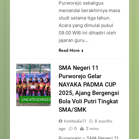
Purworejo sekaligus
menandai berakhirnya masa
studi selama tiga tahun.
Acara yang dimulai pukul
09.00 WIB ini dihadiri oleh
jajaran guru…
Read More
SMA Negeri 11
Purworejo Gelar
NAYAKA PADMA CUP
2025, Ajang Bergengsi
UNCATEGORIZED
Bola Voli Putri Tingkat
SMA/SMK
timMedia11
8 months
ago
0
2 mins
Purworejo – SMA Negeri 11