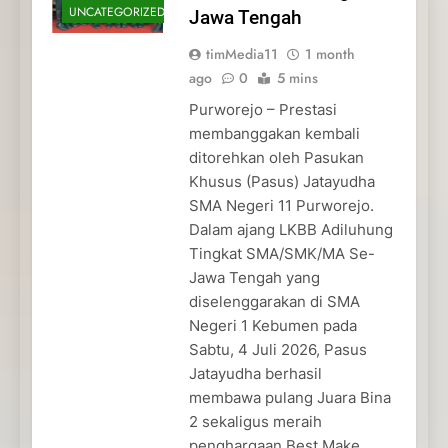
UNCATEGORIZED
Jawa Tengah
timMedia11
1 month
ago
0
5 mins
Purworejo – Prestasi
membanggakan kembali
ditorehkan oleh Pasukan
Khusus (Pasus) Jatayudha
SMA Negeri 11 Purworejo.
Dalam ajang LKBB Adiluhung
Tingkat SMA/SMK/MA Se-
Jawa Tengah yang
diselenggarakan di SMA
Negeri 1 Kebumen pada
Sabtu, 4 Juli 2026, Pasus
Jatayudha berhasil
membawa pulang Juara Bina
2 sekaligus meraih
penghargaan Best Make