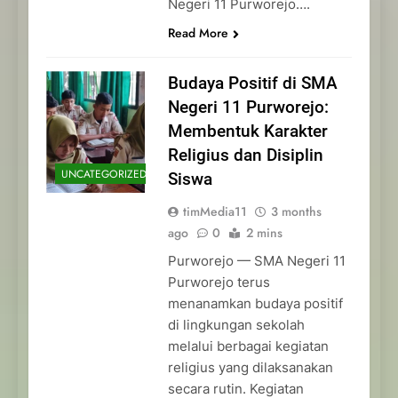
Negeri 11 Purworejo….
Read More
Budaya Positif di SMA
Negeri 11 Purworejo:
Membentuk Karakter
Religius dan Disiplin
UNCATEGORIZED
Siswa
timMedia11
3 months
ago
0
2 mins
Purworejo — SMA Negeri 11
Purworejo terus
menanamkan budaya positif
di lingkungan sekolah
melalui berbagai kegiatan
religius yang dilaksanakan
secara rutin. Kegiatan