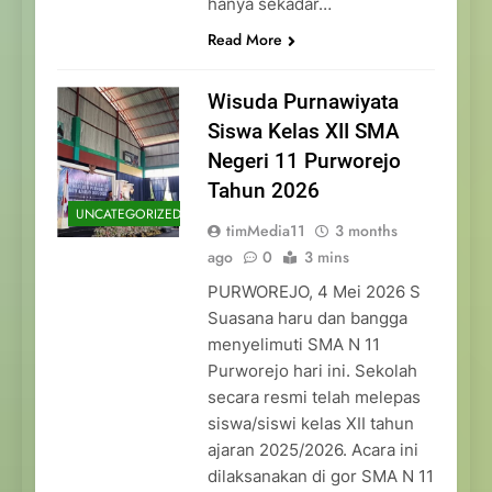
hanya sekadar…
Read More
Wisuda Purnawiyata
Siswa Kelas XII SMA
Negeri 11 Purworejo
Tahun 2026
UNCATEGORIZED
timMedia11
3 months
ago
0
3 mins
PURWOREJO, 4 Mei 2026 S
Suasana haru dan bangga
menyelimuti SMA N 11
Purworejo hari ini. Sekolah
secara resmi telah melepas
siswa/siswi kelas XII tahun
ajaran 2025/2026. Acara ini
dilaksanakan di gor SMA N 11