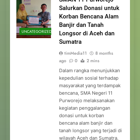
Salurkan Donasi untuk
Korban Bencana Alam
Banjir dan Tanah
UNCATEGORIZED
Longsor di Aceh dan
Sumatra
timMedia11
8 months
ago
0
2 mins
Dalam rangka menunjukkan
kepedulian sosial terhadap
masyarakat yang terdampak
bencana, SMA Negeri 11
Purworejo melaksanakan
kegiatan penggalangan
donasi untuk korban
bencana alam banjir dan
tanah longsor yang terjadi di
wilayah Aceh dan Sumatra.