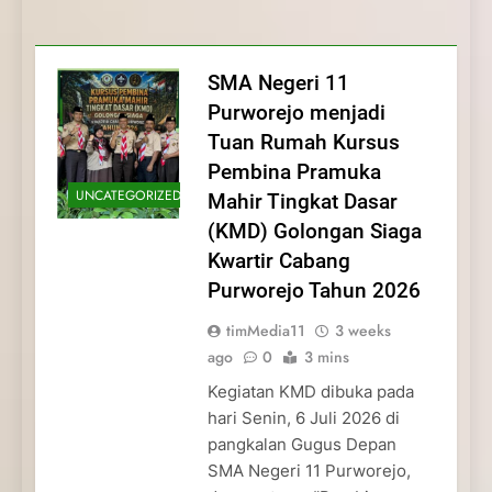
Membentuk Jiwa
Membentuk Jiwa Kepemimpinan,
Membangun Disiplin, Kekompakan, dan
Kwartir Cabang Purworejo Tahun 2026
Kepemimpinan, Disiplin,
Disiplin, dan Pengabdian Generasi
Kepedulian
dan Pengabdian Generasi
Pramuka
SMA Negeri 11
Pramuka
Purworejo menjadi
Tuan Rumah Kursus
Pembina Pramuka
UNCATEGORIZED
Mahir Tingkat Dasar
(KMD) Golongan Siaga
Kwartir Cabang
Purworejo Tahun 2026
timMedia11
3 weeks
ago
0
3 mins
Kegiatan KMD dibuka pada
hari Senin, 6 Juli 2026 di
pangkalan Gugus Depan
SMA Negeri 11 Purworejo,