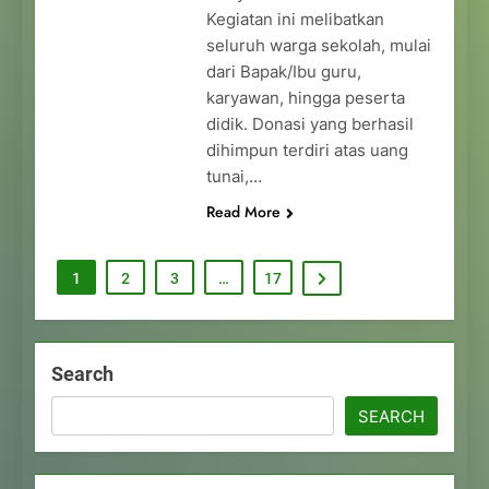
Kegiatan ini melibatkan
seluruh warga sekolah, mulai
dari Bapak/Ibu guru,
karyawan, hingga peserta
didik. Donasi yang berhasil
dihimpun terdiri atas uang
tunai,…
Read More
1
2
3
…
17
Search
SEARCH