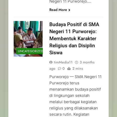
Negeri 11 Purworejo….
Read More
Budaya Positif di SMA
Negeri 11 Purworejo:
Membentuk Karakter
Religius dan Disiplin
UNCATEGORIZED
Siswa
timMedia11
3 months
ago
0
2 mins
Purworejo — SMA Negeri 11
Purworejo terus
menanamkan budaya positif
di lingkungan sekolah
melalui berbagai kegiatan
religius yang dilaksanakan
secara rutin. Kegiatan