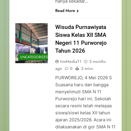
hanya sekadar…
Read More
Wisuda Purnawiyata
Siswa Kelas XII SMA
Negeri 11 Purworejo
Tahun 2026
UNCATEGORIZED
timMedia11
3 months
ago
0
3 mins
PURWOREJO, 4 Mei 2026 S
Suasana haru dan bangga
menyelimuti SMA N 11
Purworejo hari ini. Sekolah
secara resmi telah melepas
siswa/siswi kelas XII tahun
ajaran 2025/2026. Acara ini
dilaksanakan di gor SMA N 11