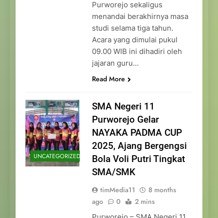
Purworejo sekaligus
menandai berakhirnya masa
studi selama tiga tahun.
Acara yang dimulai pukul
09.00 WIB ini dihadiri oleh
jajaran guru…
Read More
SMA Negeri 11
Purworejo Gelar
NAYAKA PADMA CUP
2025, Ajang Bergengsi
UNCATEGORIZED
Bola Voli Putri Tingkat
SMA/SMK
timMedia11
8 months
ago
0
2 mins
Purworejo – SMA Negeri 11