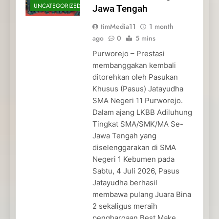
UNCATEGORIZED
Jawa Tengah
timMedia11
1 month
ago
0
5 mins
Purworejo – Prestasi
membanggakan kembali
ditorehkan oleh Pasukan
Khusus (Pasus) Jatayudha
SMA Negeri 11 Purworejo.
Dalam ajang LKBB Adiluhung
Tingkat SMA/SMK/MA Se-
Jawa Tengah yang
diselenggarakan di SMA
Negeri 1 Kebumen pada
Sabtu, 4 Juli 2026, Pasus
Jatayudha berhasil
membawa pulang Juara Bina
2 sekaligus meraih
penghargaan Best Make