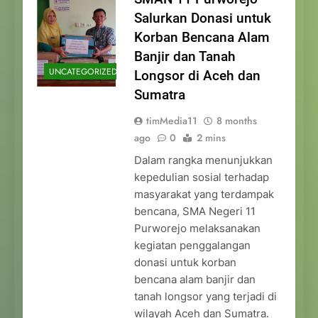
Salurkan Donasi untuk
Korban Bencana Alam
Banjir dan Tanah
UNCATEGORIZED
Longsor di Aceh dan
Sumatra
timMedia11
8 months
ago
0
2 mins
Dalam rangka menunjukkan
kepedulian sosial terhadap
masyarakat yang terdampak
bencana, SMA Negeri 11
Purworejo melaksanakan
kegiatan penggalangan
donasi untuk korban
bencana alam banjir dan
tanah longsor yang terjadi di
wilayah Aceh dan Sumatra.