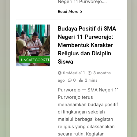
Negeri 11 Purworejo….
Read More
Budaya Positif di SMA
Negeri 11 Purworejo:
Membentuk Karakter
Religius dan Disiplin
UNCATEGORIZED
Siswa
timMedia11
3 months
ago
0
2 mins
Purworejo — SMA Negeri 11
Purworejo terus
menanamkan budaya positif
di lingkungan sekolah
melalui berbagai kegiatan
religius yang dilaksanakan
secara rutin. Kegiatan