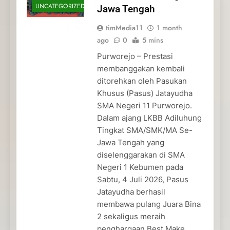
UNCATEGORIZED
Jawa Tengah
timMedia11
1 month
ago
0
5 mins
Purworejo – Prestasi
membanggakan kembali
ditorehkan oleh Pasukan
Khusus (Pasus) Jatayudha
SMA Negeri 11 Purworejo.
Dalam ajang LKBB Adiluhung
Tingkat SMA/SMK/MA Se-
Jawa Tengah yang
diselenggarakan di SMA
Negeri 1 Kebumen pada
Sabtu, 4 Juli 2026, Pasus
Jatayudha berhasil
membawa pulang Juara Bina
2 sekaligus meraih
penghargaan Best Make