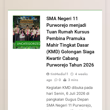
Membentuk Jiwa
Membentuk Jiwa Kepemimpinan,
Membangun Disiplin, Kekompakan, dan
Kwartir Cabang Purworejo Tahun 2026
Kepemimpinan, Disiplin,
Disiplin, dan Pengabdian Generasi
Kepedulian
dan Pengabdian Generasi
Pramuka
SMA Negeri 11
Pramuka
Purworejo menjadi
Tuan Rumah Kursus
Pembina Pramuka
UNCATEGORIZED
Mahir Tingkat Dasar
(KMD) Golongan Siaga
Kwartir Cabang
Purworejo Tahun 2026
timMedia11
4 weeks
ago
0
3 mins
Kegiatan KMD dibuka pada
hari Senin, 6 Juli 2026 di
pangkalan Gugus Depan
SMA Negeri 11 Purworejo,