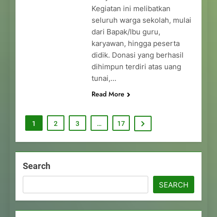
Kegiatan ini melibatkan
seluruh warga sekolah, mulai
dari Bapak/Ibu guru,
karyawan, hingga peserta
didik. Donasi yang berhasil
dihimpun terdiri atas uang
tunai,…
Read More
1
2
3
…
17
Search
SEARCH