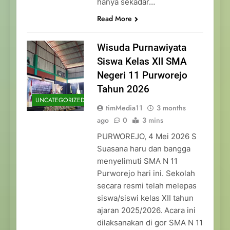
hanya sekadar…
Read More
Wisuda Purnawiyata
Siswa Kelas XII SMA
Negeri 11 Purworejo
Tahun 2026
UNCATEGORIZED
timMedia11
3 months
ago
0
3 mins
PURWOREJO, 4 Mei 2026 S
Suasana haru dan bangga
menyelimuti SMA N 11
Purworejo hari ini. Sekolah
secara resmi telah melepas
siswa/siswi kelas XII tahun
ajaran 2025/2026. Acara ini
dilaksanakan di gor SMA N 11