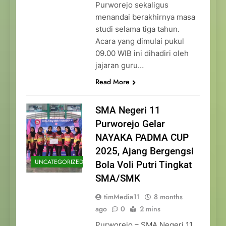
Purworejo sekaligus
menandai berakhirnya masa
studi selama tiga tahun.
Acara yang dimulai pukul
09.00 WIB ini dihadiri oleh
jajaran guru…
Read More
SMA Negeri 11
Purworejo Gelar
NAYAKA PADMA CUP
2025, Ajang Bergengsi
UNCATEGORIZED
Bola Voli Putri Tingkat
SMA/SMK
timMedia11
8 months
ago
0
2 mins
Purworejo – SMA Negeri 11