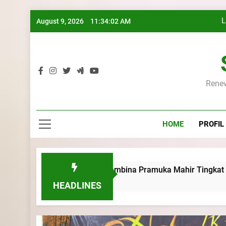
L
Skip
August 9, 2026
11:34:03 AM
to
K
content
Renew
L
HOME
PROFIL
K
Kursus Pembina Pramuka Mahir Tingkat Dasar (KMD) Golonga
HEADLINES