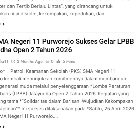
er dan Tertib Berlalu Lintas”, yang dirancang untuk
an nilai disiplin, kekompakan, kepedulian, dan…
e
MA Negeri 11 Purworejo Sukses Gelar LPBB
udha Open 2 Tahun 2026
ia11
2 Months Ago
0
5 Mins
o* – Patroli Keamanan Sekolah (PKS) SMA Negeri 11
jo kembali menunjukkan komitmennya dalam membangun
 generasi muda melalui penyelenggaraan *Lomba Peraturan
rbaris (LPBB) Jatayudha Open 2 Tahun 2026. Kegiatan yang
g tema *”Solidaritas dalam Barisan, Wujudkan Kekompakan
iplinan”* ini sukses dilaksanakan pada *Sabtu, 25 April 2026
MA Negeri 11 Purworejo….
e