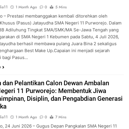
ia11
1 Month Ago
0
5 Mins
o – Prestasi membanggakan kembali ditorehkan oleh
Khusus (Pasus) Jatayudha SMA Negeri 11 Purworejo. Dalam
KBB Adiluhung Tingkat SMA/SMK/MA Se-Jawa Tengah yang
garakan di SMA Negeri 1 Kebumen pada Sabtu, 4 Juli 2026,
tayudha berhasil membawa pulang Juara Bina 2 sekaligus
enghargaan Best Make Up.Capaian ini menjadi sejarah
ri bagi Pasus…
e
 dan Pelantikan Calon Dewan Ambalan
egeri 11 Purworejo: Membentuk Jiwa
mpinan, Disiplin, dan Pengabdian Generasi
ka
ia11
1 Month Ago
0
7 Mins
o, 24 Juni 2026 – Gugus Depan Pangkalan SMA Negeri 11