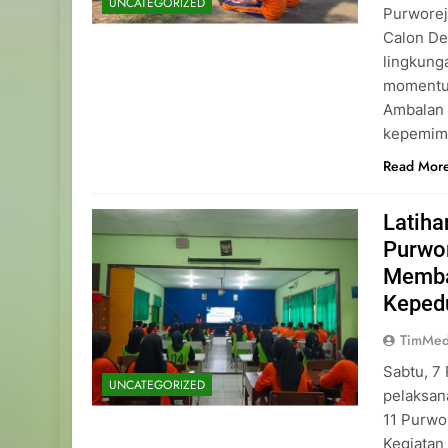
UNCATEGORIZED
Purworej
Calon De
lingkung
momentu
Ambalan 
kepemimp
Read Mor
Latih
Purwo
Memba
Keped
TimMed
Sabtu, 7
UNCATEGORIZED
pelaksan
11 Purwo
Kegiatan