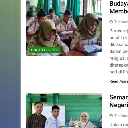
Budaya
Memben
TimMed
Purworej
positif d
dilaksan
UNCATEGORIZED
dalam pe
religius,
diterapk
hari di 
Read Mor
Seman
Negeri
TimMed
Dalam ra