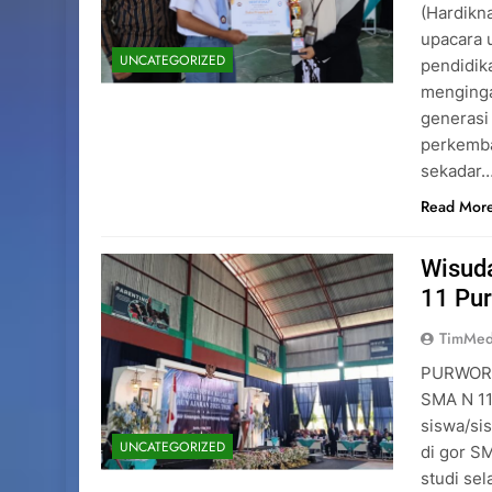
(Hardikn
upacara 
UNCATEGORIZED
pendidik
menginga
generasi
perkemba
sekadar
Read Mor
Wisuda
11 Pu
TimMed
PURWOREJ
SMA N 11
siswa/sis
UNCATEGORIZED
di gor S
studi sel