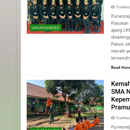
TimMed
Purworej
Pasukan 
UNCATEGORIZED
ajang L
diseleng
Pasus Ja
meraih p
tersendi
Read Mor
Kemah
SMA N
Kepemi
Pramu
TimMed
Purworej