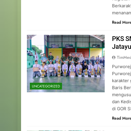
Berkarakt
menanamk
Read Mor
PKS S
Jatay
TimMed
Purworej
Purwore
karakter
UNCATEGORIZED
Baris Be
mengusun
dan Kedis
di GOR S
Read Mor