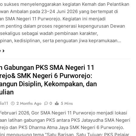
o sukses menyelenggarakan kegiatan Kemah dan Pelantikan
wan Ambalan pada 23–24 Juni 2026 yang bertempat di
an SMA Negeri 11 Purworejo. Kegiatan ini menjadi
m penting dalam proses regenerasi kepengurusan Dewan
sekaligus sebagai wadah pembinaan karakter,
inan, kedisiplinan, serta penguatan jiwa kepramukaan…
e
an Gabungan PKS SMA Negeri 11
rejo& SMK Negeri 6 Purworejo:
ngun Disiplin, Kekompakan, dan
ulian
ia11
2 Months Ago
0
5 Mins
 Februari 2026, Gor SMA Negeri 11 Purworejo menjadi lokasi
aan latihan gabungan PKS antara PKS Jatayudha SMA Negeri
rejo dan PKS Dharma Atma Jaya SMK Negeri 6 Purworejo.
 ini mengusung tema “Satu Barisan, Satu Tujuan: PKS Pelajar