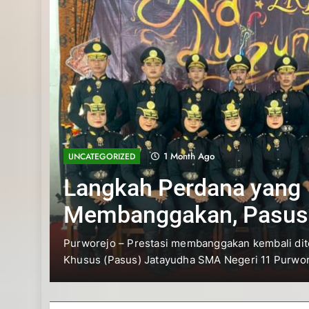
1 Month Ago
UNCATEGORIZED
Langkah Perdana yang
Membanggakan, Pasus
Jatayudha Ukir Prestasi di L
Purworejo – Prestasi membanggakan kembali ditorehkan ole
Khusus (Pasus) Jatayudha SMA Negeri 11 Purworejo….
Adiluhung Se-Jawa Tengah