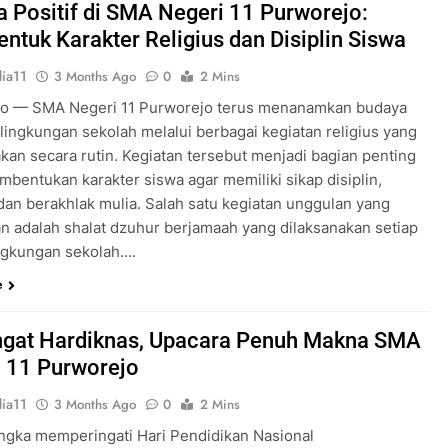
 Positif di SMA Negeri 11 Purworejo:
tuk Karakter Religius dan Disiplin Siswa
ia11
3 Months Ago
0
2 Mins
o — SMA Negeri 11 Purworejo terus menanamkan budaya
i lingkungan sekolah melalui berbagai kegiatan religius yang
akan secara rutin. Kegiatan tersebut menjadi bagian penting
mbentukan karakter siswa agar memiliki sikap disiplin,
 dan berakhlak mulia. Salah satu kegiatan unggulan yang
an adalah shalat dzuhur berjamaah yang dilaksanakan setiap
lingkungan sekolah….
e
gat Hardiknas, Upacara Penuh Makna SMA
 11 Purworejo
ia11
3 Months Ago
0
2 Mins
ngka memperingati Hari Pendidikan Nasional