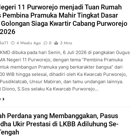
Pengabdian Generasi P
egeri 11 Purworejo menjadi Tuan Rumah
s Pembina Pramuka Mahir Tingkat Dasar
 Golongan Siaga Kwartir Cabang Purworejo
 2026
ia11
4 Weeks Ago
0
3 Mins
 KMD dibuka pada hari Senin, 6 Juli 2026 di pangkalan Gugus
A Negeri 11 Purworejo, dengan tema “Pembina Pramuka
ntuk membangun Pramuka yang berkarakter bangsa” dari
.00 WIB hingga selesai, dihadiri oleh Ka Kwarcab Purworejo,
 Pusdiklatcab, Unsur Mabiran, dan tamu undangan lainnya.
t Diono, S.Sos selaku Ka Kwarcab Purworejo…
e
ah Perdana yang Membanggakan, Pasus
dha Ukir Prestasi di LKBB Adiluhung Se-
Tengah