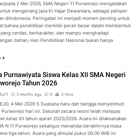
as)pada 2 Mei 2026, SMA Negeri 11 Purworejo mengadakan
untuk mengenang jasa Ki Hajar Dewantara, sebagai pelopor
an diIndonesia. Peringatan ini menjadi momen penting untuk
t bahwa pendidikan memiliki peran besar dalam membentuk
 yang cerdas, berkarakter, dan mampu menghadapi
ngan zaman. Hari Pendidikan Nasional bukan hanya
…
e
 Purnawiyata Siswa Kelas XII SMA Negeri
rworejo Tahun 2026
ia11
3 Months Ago
0
3 Mins
O, 4 Mei 2026 S Suasana haru dan bangga menyelimuti
 Purworejo hari ini. Sekolah secara resmi telah melepas
wi kelas XII tahun ajaran 2025/2026. Acara ini dilaksanakan
MA N 11 Purworejo sekaligus menandai berakhirnya masa
ama tiga tahun. Acara yang dimulai pukul 09.00 WIB ini