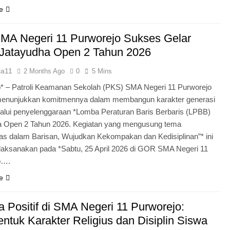
e
MA Negeri 11 Purworejo Sukses Gelar
Jatayudha Open 2 Tahun 2026
ia11
2 Months Ago
0
5 Mins
* – Patroli Keamanan Sekolah (PKS) SMA Negeri 11 Purworejo
menunjukkan komitmennya dalam membangun karakter generasi
lui penyelenggaraan *Lomba Peraturan Baris Berbaris (LPBB)
a Open 2 Tahun 2026. Kegiatan yang mengusung tema
itas dalam Barisan, Wujudkan Kekompakan dan Kedisiplinan”* ini
laksanakan pada *Sabtu, 25 April 2026 di GOR SMA Negeri 11
o….
e
 Positif di SMA Negeri 11 Purworejo:
tuk Karakter Religius dan Disiplin Siswa