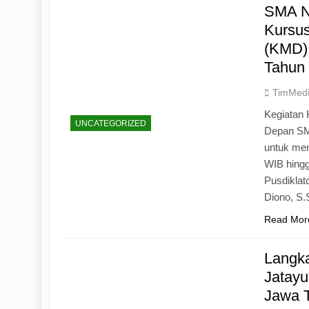
SMA N
Kursu
(KMD)
Tahun
TimMed
Kegiatan 
UNCATEGORIZED
Depan SM
untuk mem
WIB hingg
Pusdiklat
Diono, S
Read Mor
Langk
Jatayu
Jawa 