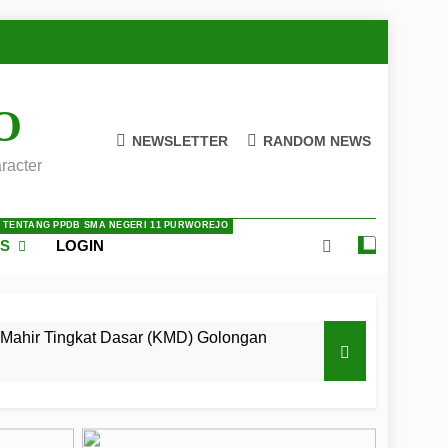
O
NEWSLETTER
RANDOM NEWS
racter
A TENTANG PPDB SMA NEGERI 11 PURWOREJO
ES
LOGIN
Mahir Tingkat Dasar (KMD) Golongan
 LKBB Adiluhung Se-Jawa Tengah