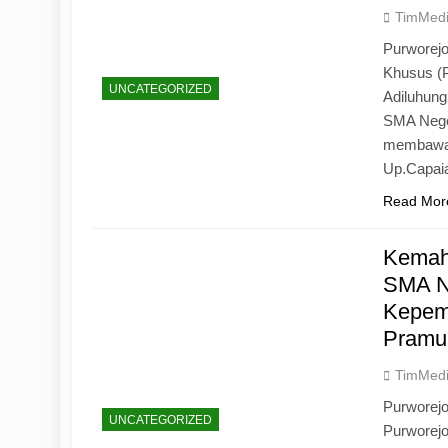
TimMed
Purworejo
Khusus (
UNCATEGORIZED
Adiluhun
SMA Neger
membawa 
Up.Capaia
Read Mor
Kemah
SMA N
Kepemi
Pramu
TimMed
Purworej
UNCATEGORIZED
Purworej