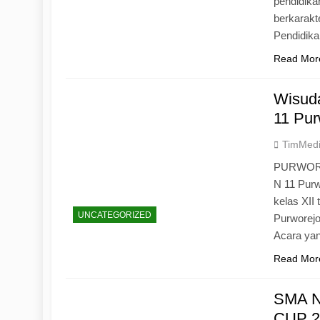
pendidika
berkarak
Pendidik
Read Mor
Wisuda
11 Pur
TimMed
PURWOREJ
N 11 Purw
kelas XII
UNCATEGORIZED
Purworejo
Acara yan
Read Mor
SMA N
CUP 20