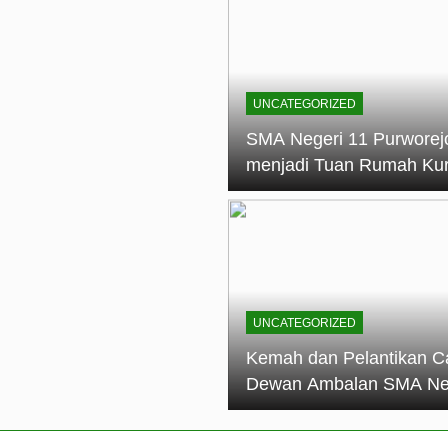
elantikan Calon Dewan Ambalan SMA Negeri 11 Purworejo: M
dian Generasi Pramuka
ungan PKS SMA Negeri 11 Purworejo& SMK Negeri 6 Purwore
ian
UNCATEGORIZED
eri 11 Purworejo Sukses Gelar LPBB Jatayudha Open 2 Tah
SMA Negeri 11 Purworej
menjadi Tuan Rumah Ku
tif di SMA Negeri 11 Purworejo: Membentuk Karakter Religius 
Pembina Pramuka Mahir
Tingkat Dasar (KMD) Go
Siaga Kwartir Cabang
Purworejo Tahun 2026
UNCATEGORIZED
Kemah dan Pelantikan C
Dewan Ambalan SMA Ne
11 Purworejo: Membentu
Kepemimpinan, Disiplin,