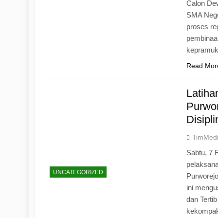
Calon Dew
SMA Neger
proses r
pembinaan
kepramu
Read Mor
Latih
Purwo
Disipl
TimMed
Sabtu, 7 
pelaksan
UNCATEGORIZED
Purworej
ini mengu
dan Tertib
kekompak