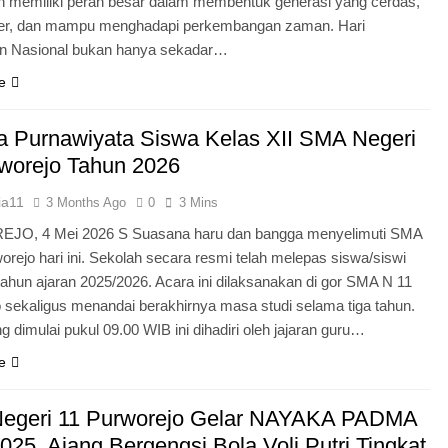
n memiliki peran besar dalam membentuk generasi yang cerdas,
ter, dan mampu menghadapi perkembangan zaman. Hari
an Nasional bukan hanya sekadar…
e
 Purnawiyata Siswa Kelas XII SMA Negeri
worejo Tahun 2026
ia11
3 Months Ago
0
3 Mins
O, 4 Mei 2026 S Suasana haru dan bangga menyelimuti SMA
orejo hari ini. Sekolah secara resmi telah melepas siswa/siswi
 tahun ajaran 2025/2026. Acara ini dilaksanakan di gor SMA N 11
 sekaligus menandai berakhirnya masa studi selama tiga tahun.
g dimulai pukul 09.00 WIB ini dihadiri oleh jajaran guru…
e
egeri 11 Purworejo Gelar NAYAKA PADMA
25, Ajang Bergengsi Bola Voli Putri Tingkat