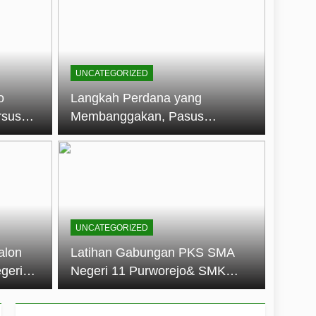
embentuk Jiwa Kepemimpinan, Disiplin,
jo: Membangun Disiplin, Kekompakan,
UNCATEGORIZED
un 2026
o
Langkah Perdana yang
rsus
Membanggakan, Pasus
dan Disiplin Siswa
Jatayudha Ukir Prestasi di
longan
LKBB Adiluhung Se-Jawa
Tengah
UNCATEGORIZED
alon
Latihan Gabungan PKS SMA
geri
Negeri 11 Purworejo& SMK
k Jiwa
Negeri 6 Purworejo:
 dan
Membangun Disiplin,