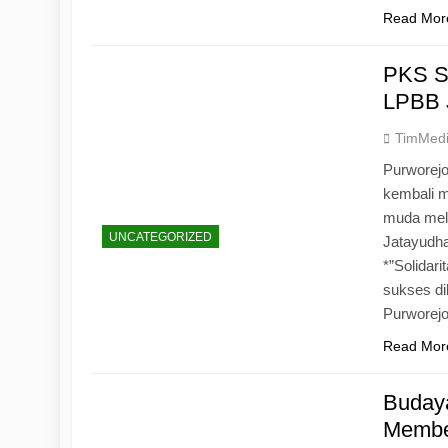
Read Mor
PKS S
LPBB 
TimMed
Purworejo
kembali 
muda mela
UNCATEGORIZED
Jatayudh
*”Solidar
sukses di
Purworej
Read Mor
Budaya
Memben