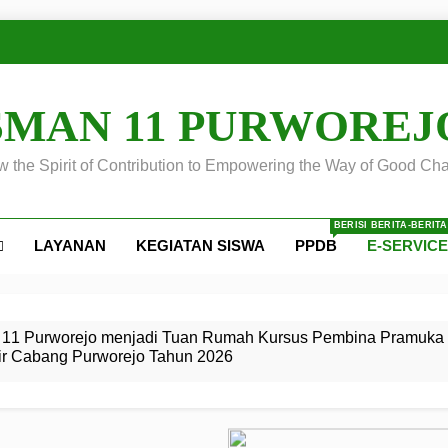
SMAN 11 PURWOREJ
 the Spirit of Contribution to Empowering the Way of Good Cha
BERISI BERITA-BERIT
LAYANAN
KEGIATAN SISWA
PPDB
E-SERVIC
ejo
 Calon
S SMA
ursus
s
egeri 11
 SMK
11 Purworejo menjadi Tuan Rumah Kursus Pembina Pramuka 
ir Cabang Purworejo Tahun 2026
r Tingkat
i di LKBB
 Jiwa
Membangun
di pangkalan Gugus Depan
ehkan oleh Pasukan Khusus
SMA Negeri 11 Purworejo
o menjadi lokasi pelaksanaan
 Siaga
ngah
, dan
dan
dana yang Membanggakan, Pasus Jatayudha Ukir Prestasi di
ejo Tahun
Pramuka