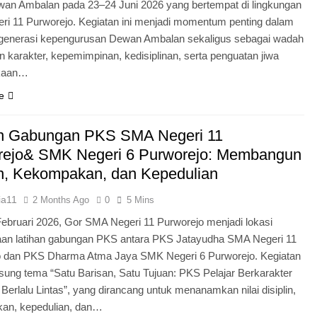
an Ambalan pada 23–24 Juni 2026 yang bertempat di lingkungan
i 11 Purworejo. Kegiatan ini menjadi momentum penting dalam
egenerasi kepengurusan Dewan Ambalan sekaligus sebagai wadah
 karakter, kepemimpinan, kedisiplinan, serta penguatan jiwa
kaan…
e
an Gabungan PKS SMA Negeri 11
rejo& SMK Negeri 6 Purworejo: Membangun
in, Kekompakan, dan Kepedulian
ia11
2 Months Ago
0
5 Mins
Februari 2026, Gor SMA Negeri 11 Purworejo menjadi lokasi
aan latihan gabungan PKS antara PKS Jatayudha SMA Negeri 11
o dan PKS Dharma Atma Jaya SMK Negeri 6 Purworejo. Kegiatan
sung tema “Satu Barisan, Satu Tujuan: PKS Pelajar Berkarakter
 Berlalu Lintas”, yang dirancang untuk menanamkan nilai disiplin,
an, kepedulian, dan…