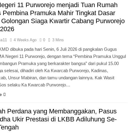
egeri 11 Purworejo menjadi Tuan Rumah
Pengabdian Generasi P
s Pembina Pramuka Mahir Tingkat Dasar
 Golongan Siaga Kwartir Cabang Purworejo
 2026
ia11
4 Weeks Ago
0
3 Mins
KMD dibuka pada hari Senin, 6 Juli 2026 di pangkalan Gugus
A Negeri 11 Purworejo, dengan tema “Pembina Pramuka Unggul
bangun Pramuka yang berkarakter bangsa” dari pukul 15.00
a selesai, dihadiri oleh Ka Kwarcab Purworejo, Kadinas,
cab, Unsur Mabiran, dan tamu undangan lainnya. Kak Wasit
.Sos selaku Ka Kwarcab Purworejo…
e
ah Perdana yang Membanggakan, Pasus
dha Ukir Prestasi di LKBB Adiluhung Se-
Tengah