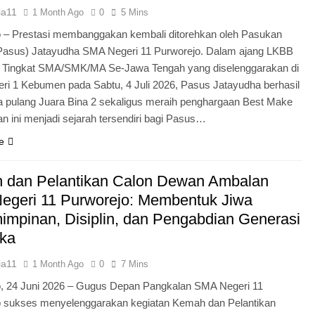
ia11
1 Month Ago
0
5 Mins
 – Prestasi membanggakan kembali ditorehkan oleh Pasukan
Pasus) Jatayudha SMA Negeri 11 Purworejo. Dalam ajang LKBB
g Tingkat SMA/SMK/MA Se-Jawa Tengah yang diselenggarakan di
i 1 Kebumen pada Sabtu, 4 Juli 2026, Pasus Jatayudha berhasil
pulang Juara Bina 2 sekaligus meraih penghargaan Best Make
n ini menjadi sejarah tersendiri bagi Pasus…
e
 dan Pelantikan Calon Dewan Ambalan
egeri 11 Purworejo: Membentuk Jiwa
mpinan, Disiplin, dan Pengabdian Generasi
ka
ia11
1 Month Ago
0
7 Mins
o, 24 Juni 2026 – Gugus Depan Pangkalan SMA Negeri 11
o sukses menyelenggarakan kegiatan Kemah dan Pelantikan