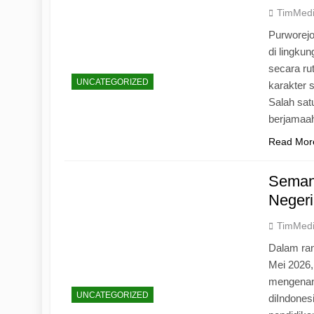
TimMed
Purworej
di lingku
secara ru
UNCATEGORIZED
karakter s
Salah sat
berjamaah
Read Mor
Seman
Negeri
TimMed
Dalam ran
Mei 2026
mengenang
UNCATEGORIZED
diIndones