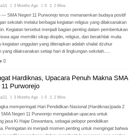
ia11
3 Months Ago
0
2 Mins
o — SMA Negeri 11 Purworejo terus menanamkan budaya positif
ngan sekolah melalui berbagai kegiatan religius yang dilaksanakan
tin. Kegiatan tersebut menjadi bagian penting dalam pembentukan
iswa agar memiliki sikap disiplin, religius, dan berakhlak mulia.
u kegiatan unggulan yang diterapkan adalah shalat dzuhur
 yang dilaksanakan setiap hari di lingkungan sekolah….
e
gat Hardiknas, Upacara Penuh Makna SMA
 11 Purworejo
ia11
3 Months Ago
0
2 Mins
gka memperingati Hari Pendidikan Nasional (Hardiknas)pada 2
, SMA Negeri 11 Purworejo mengadakan upacara untuk
 jasa Ki Hajar Dewantara, sebagai pelopor pendidikan
ia. Peringatan ini menjadi momen penting untuk mengingat bahwa