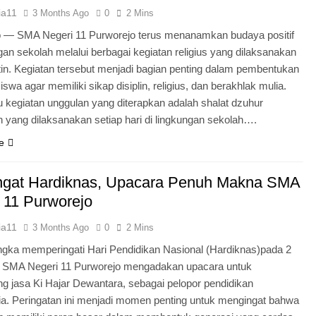
ia11
3 Months Ago
0
2 Mins
o — SMA Negeri 11 Purworejo terus menanamkan budaya positif
ngan sekolah melalui berbagai kegiatan religius yang dilaksanakan
tin. Kegiatan tersebut menjadi bagian penting dalam pembentukan
iswa agar memiliki sikap disiplin, religius, dan berakhlak mulia.
u kegiatan unggulan yang diterapkan adalah shalat dzuhur
 yang dilaksanakan setiap hari di lingkungan sekolah….
e
gat Hardiknas, Upacara Penuh Makna SMA
 11 Purworejo
ia11
3 Months Ago
0
2 Mins
gka memperingati Hari Pendidikan Nasional (Hardiknas)pada 2
, SMA Negeri 11 Purworejo mengadakan upacara untuk
 jasa Ki Hajar Dewantara, sebagai pelopor pendidikan
ia. Peringatan ini menjadi momen penting untuk mengingat bahwa