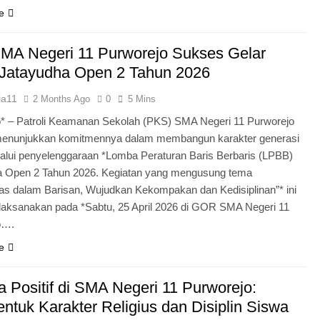
e
MA Negeri 11 Purworejo Sukses Gelar
Jatayudha Open 2 Tahun 2026
ia11
2 Months Ago
0
5 Mins
* – Patroli Keamanan Sekolah (PKS) SMA Negeri 11 Purworejo
menunjukkan komitmennya dalam membangun karakter generasi
lui penyelenggaraan *Lomba Peraturan Baris Berbaris (LPBB)
a Open 2 Tahun 2026. Kegiatan yang mengusung tema
itas dalam Barisan, Wujudkan Kekompakan dan Kedisiplinan”* ini
laksanakan pada *Sabtu, 25 April 2026 di GOR SMA Negeri 11
o….
e
 Positif di SMA Negeri 11 Purworejo:
tuk Karakter Religius dan Disiplin Siswa