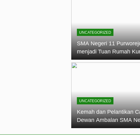
elantikan Calon Dewan Ambalan SMA Negeri 11 Purworejo: M
dian Generasi Pramuka
ungan PKS SMA Negeri 11 Purworejo& SMK Negeri 6 Purwore
ian
UNCATEGORIZED
eri 11 Purworejo Sukses Gelar LPBB Jatayudha Open 2 Tah
SMA Negeri 11 Purworej
menjadi Tuan Rumah Ku
tif di SMA Negeri 11 Purworejo: Membentuk Karakter Religius 
Pembina Pramuka Mahir
Tingkat Dasar (KMD) Go
Siaga Kwartir Cabang
Purworejo Tahun 2026
UNCATEGORIZED
Kemah dan Pelantikan C
Dewan Ambalan SMA Ne
11 Purworejo: Membentu
Kepemimpinan, Disiplin,