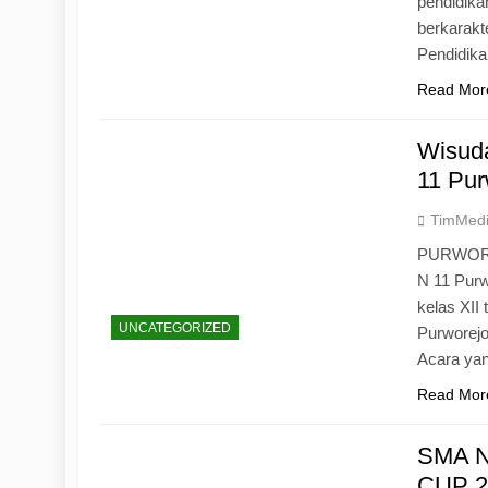
pendidika
berkarak
Pendidik
Read Mor
Wisuda
11 Pur
TimMed
PURWOREJ
N 11 Purw
kelas XII
UNCATEGORIZED
Purworejo
Acara yan
Read Mor
SMA N
CUP 20