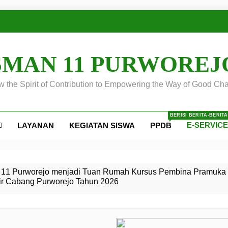
SMAN 11 PURWOREJ
 the Spirit of Contribution to Empowering the Way of Good Cha
BERISI BERITA-BERIT
E-SERVIC
LAYANAN
KEGIATAN SISWA
PPDB
ejo
 Calon
S SMA
ursus
s
egeri 11
 SMK
11 Purworejo menjadi Tuan Rumah Kursus Pembina Pramuka 
ir Cabang Purworejo Tahun 2026
r Tingkat
i di LKBB
 Jiwa
Membangun
di pangkalan Gugus Depan
ehkan oleh Pasukan Khusus
SMA Negeri 11 Purworejo
o menjadi lokasi pelaksanaan
 Siaga
ngah
, dan
dan
dana yang Membanggakan, Pasus Jatayudha Ukir Prestasi di
ejo Tahun
Pramuka