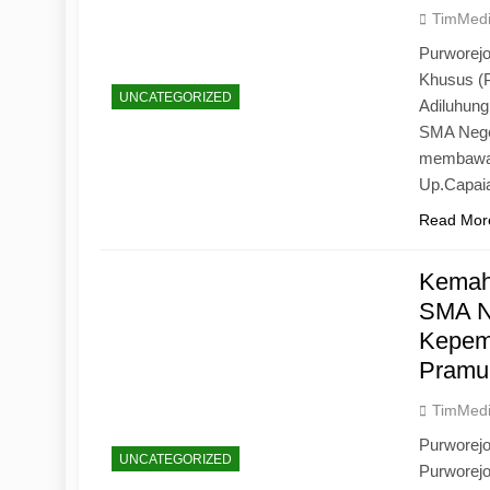
TimMed
Purworejo
Khusus (
UNCATEGORIZED
Adiluhun
SMA Neger
membawa 
Up.Capaia
Read Mor
Kemah
SMA N
Kepemi
Pramu
TimMed
Purworej
UNCATEGORIZED
Purworej