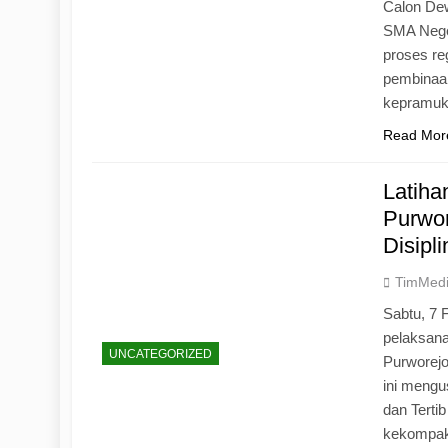
Calon Dew
SMA Neger
proses r
pembinaan
kepramu
Read Mor
Latih
Purwo
Disipl
TimMed
Sabtu, 7 
pelaksan
UNCATEGORIZED
Purworej
ini mengu
dan Tertib
kekompak