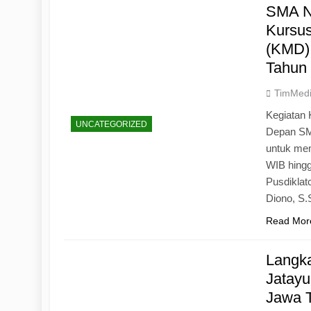
SMA N
Kursu
(KMD)
Tahun
TimMed
Kegiatan 
UNCATEGORIZED
Depan SM
untuk mem
WIB hingg
Pusdiklat
Diono, S
Read Mor
Langk
Jatayu
Jawa 