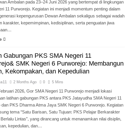
an Ambalan pada 23–24 Juni 2026 yang bertempat di lingkungan
i 11 Purworejo. Kegiatan ini menjadi momentum penting dalam
egenerasi kepengurusan Dewan Ambalan sekaligus sebagai wadah
 karakter, kepemimpinan, kedisiplinan, serta penguatan jiwa
kaan…
e
an Gabungan PKS SMA Negeri 11
rejo& SMK Negeri 6 Purworejo: Membangun
in, Kekompakan, dan Kepedulian
ia11
2 Months Ago
0
5 Mins
Februari 2026, Gor SMA Negeri 11 Purworejo menjadi lokasi
aan latihan gabungan PKS antara PKS Jatayudha SMA Negeri 11
o dan PKS Dharma Atma Jaya SMK Negeri 6 Purworejo. Kegiatan
sung tema “Satu Barisan, Satu Tujuan: PKS Pelajar Berkarakter
 Berlalu Lintas”, yang dirancang untuk menanamkan nilai disiplin,
an, kepedulian, dan…