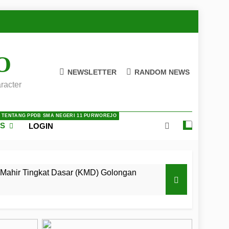
O
NEWSLETTER
RANDOM NEWS
racter
A TENTANG PPDB SMA NEGERI 11 PURWOREJO
ES
LOGIN
Mahir Tingkat Dasar (KMD) Golongan
 LKBB Adiluhung Se-Jawa Tengah