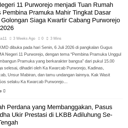
egeri 11 Purworejo menjadi Tuan Rumah
Pengabdian Generasi P
s Pembina Pramuka Mahir Tingkat Dasar
 Golongan Siaga Kwartir Cabang Purworejo
 2026
ia11
3 Weeks Ago
0
3 Mins
KMD dibuka pada hari Senin, 6 Juli 2026 di pangkalan Gugus
A Negeri 11 Purworejo, dengan tema “Pembina Pramuka Unggul
bangun Pramuka yang berkarakter bangsa” dari pukul 15.00
a selesai, dihadiri oleh Ka Kwarcab Purworejo, Kadinas,
cab, Unsur Mabiran, dan tamu undangan lainnya. Kak Wasit
.Sos selaku Ka Kwarcab Purworejo…
e
ah Perdana yang Membanggakan, Pasus
dha Ukir Prestasi di LKBB Adiluhung Se-
Tengah