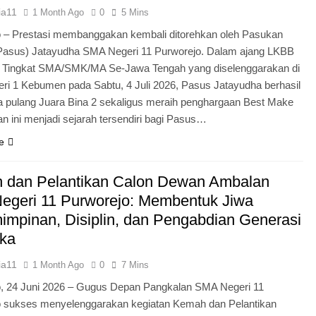
ia11
1 Month Ago
0
5 Mins
 – Prestasi membanggakan kembali ditorehkan oleh Pasukan
Pasus) Jatayudha SMA Negeri 11 Purworejo. Dalam ajang LKBB
g Tingkat SMA/SMK/MA Se-Jawa Tengah yang diselenggarakan di
i 1 Kebumen pada Sabtu, 4 Juli 2026, Pasus Jatayudha berhasil
pulang Juara Bina 2 sekaligus meraih penghargaan Best Make
n ini menjadi sejarah tersendiri bagi Pasus…
e
 dan Pelantikan Calon Dewan Ambalan
egeri 11 Purworejo: Membentuk Jiwa
mpinan, Disiplin, dan Pengabdian Generasi
ka
ia11
1 Month Ago
0
7 Mins
o, 24 Juni 2026 – Gugus Depan Pangkalan SMA Negeri 11
o sukses menyelenggarakan kegiatan Kemah dan Pelantikan