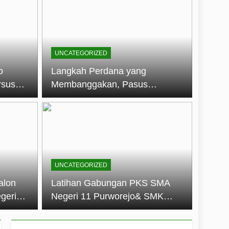
embentuk Jiwa Kepemimpinan, Disiplin,
jo: Membangun Disiplin, Kekompakan,
UNCATEGORIZED
un 2026
o
Langkah Perdana yang
rsus
Membanggakan, Pasus
dan Disiplin Siswa
Jatayudha Ukir Prestasi di
longan
LKBB Adiluhung Se-Jawa
Tengah
UNCATEGORIZED
alon
Latihan Gabungan PKS SMA
geri
Negeri 11 Purworejo& SMK
k Jiwa
Negeri 6 Purworejo:
 dan
Membangun Disiplin,