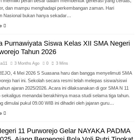
n memiliki peran besar dalam membentuk generasi yang cerdas,
ter, dan mampu menghadapi perkembangan zaman. Hari
an Nasional bukan hanya sekadar…
e
 Purnawiyata Siswa Kelas XII SMA Negeri
worejo Tahun 2026
ia11
3 Months Ago
0
3 Mins
O, 4 Mei 2026 S Suasana haru dan bangga menyelimuti SMA
orejo hari ini. Sekolah secara resmi telah melepas siswa/siswi
 tahun ajaran 2025/2026. Acara ini dilaksanakan di gor SMA N 11
 sekaligus menandai berakhirnya masa studi selama tiga tahun.
g dimulai pukul 09.00 WIB ini dihadiri oleh jajaran guru…
e
egeri 11 Purworejo Gelar NAYAKA PADMA
25, Ajang Bergengsi Bola Voli Putri Tingkat