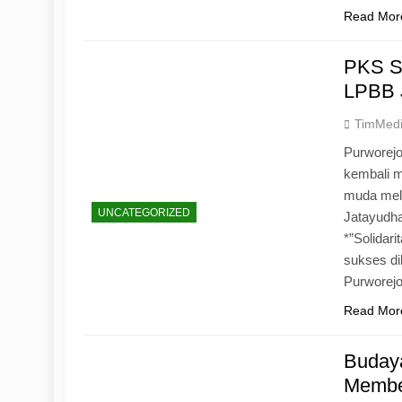
Read Mor
PKS S
LPBB 
TimMed
Purworejo
kembali 
muda mela
UNCATEGORIZED
Jatayudh
*”Solidar
sukses di
Purworej
Read Mor
Budaya
Memben