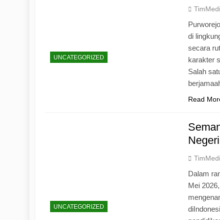
TimMed
Purworej
di lingku
secara ru
UNCATEGORIZED
karakter s
Salah sat
berjamaah
Read Mor
Seman
Negeri
TimMed
Dalam ran
Mei 2026
mengenang
UNCATEGORIZED
diIndones