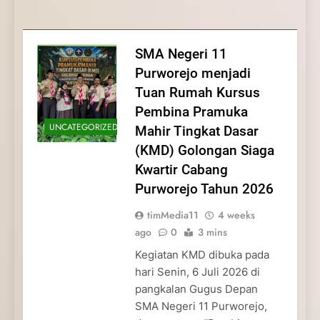
Membentuk Jiwa
Membentuk Jiwa Kepemimpinan,
Membangun Disiplin, Kekompakan, dan
Kwartir Cabang Purworejo Tahun 2026
Kepemimpinan, Disiplin,
Disiplin, dan Pengabdian Generasi
Kepedulian
dan Pengabdian Generasi
Pramuka
SMA Negeri 11
Pramuka
Purworejo menjadi
Tuan Rumah Kursus
Pembina Pramuka
UNCATEGORIZED
Mahir Tingkat Dasar
(KMD) Golongan Siaga
Kwartir Cabang
Purworejo Tahun 2026
timMedia11
4 weeks
ago
0
3 mins
Kegiatan KMD dibuka pada
hari Senin, 6 Juli 2026 di
pangkalan Gugus Depan
SMA Negeri 11 Purworejo,