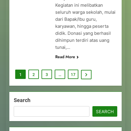
Kegiatan ini melibatkan
seluruh warga sekolah, mulai
dari Bapak/Ibu guru,
karyawan, hingga peserta
didik. Donasi yang berhasil
dihimpun terdiri atas uang
tunai,…
Read More
1
2
3
…
17
Search
SEARCH