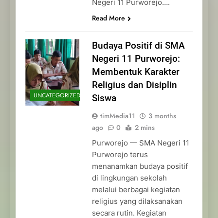
Negeri 11 Purworejo….
Read More
Budaya Positif di SMA
Negeri 11 Purworejo:
Membentuk Karakter
Religius dan Disiplin
UNCATEGORIZED
Siswa
timMedia11
3 months
ago
0
2 mins
Purworejo — SMA Negeri 11
Purworejo terus
menanamkan budaya positif
di lingkungan sekolah
melalui berbagai kegiatan
religius yang dilaksanakan
secara rutin. Kegiatan