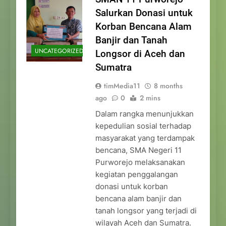
Salurkan Donasi untuk
Korban Bencana Alam
Banjir dan Tanah
UNCATEGORIZED
Longsor di Aceh dan
Sumatra
timMedia11
8 months
ago
0
2 mins
Dalam rangka menunjukkan
kepedulian sosial terhadap
masyarakat yang terdampak
bencana, SMA Negeri 11
Purworejo melaksanakan
kegiatan penggalangan
donasi untuk korban
bencana alam banjir dan
tanah longsor yang terjadi di
wilayah Aceh dan Sumatra.