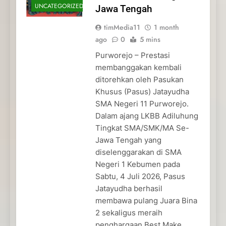
UNCATEGORIZED
Jawa Tengah
timMedia11
1 month
ago
0
5 mins
Purworejo – Prestasi
membanggakan kembali
ditorehkan oleh Pasukan
Khusus (Pasus) Jatayudha
SMA Negeri 11 Purworejo.
Dalam ajang LKBB Adiluhung
Tingkat SMA/SMK/MA Se-
Jawa Tengah yang
diselenggarakan di SMA
Negeri 1 Kebumen pada
Sabtu, 4 Juli 2026, Pasus
Jatayudha berhasil
membawa pulang Juara Bina
2 sekaligus meraih
penghargaan Best Make