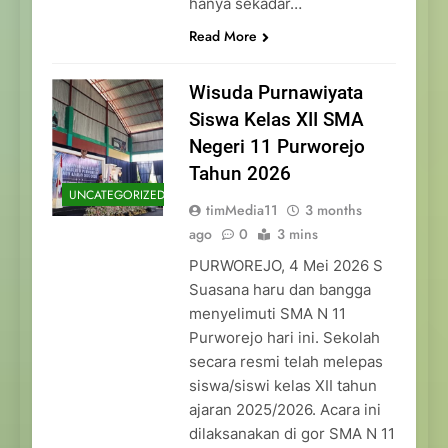
hanya sekadar…
Read More
Wisuda Purnawiyata
Siswa Kelas XII SMA
Negeri 11 Purworejo
Tahun 2026
UNCATEGORIZED
timMedia11
3 months
ago
0
3 mins
PURWOREJO, 4 Mei 2026 S
Suasana haru dan bangga
menyelimuti SMA N 11
Purworejo hari ini. Sekolah
secara resmi telah melepas
siswa/siswi kelas XII tahun
ajaran 2025/2026. Acara ini
dilaksanakan di gor SMA N 11