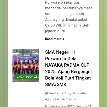
Purworejo sekaligus
menandai berakhirnya masa
studi selama tiga tahun.
Acara yang dimulai pukul
09.00 WIB ini dihadiri oleh
jajaran guru…
Read More
SMA Negeri 11
Purworejo Gelar
NAYAKA PADMA CUP
2025, Ajang Bergengsi
UNCATEGORIZED
Bola Voli Putri Tingkat
SMA/SMK
timMedia11
8 months
ago
0
2 mins
Purworejo – SMA Negeri 11