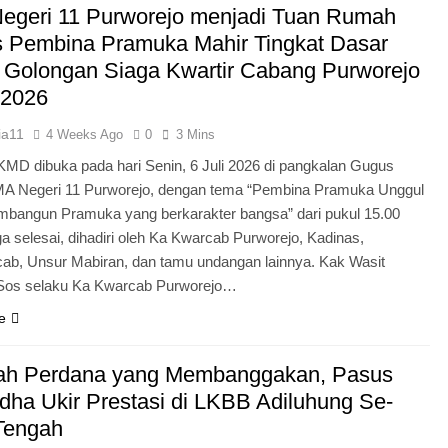
egeri 11 Purworejo menjadi Tuan Rumah
Pengabdian Generasi P
s Pembina Pramuka Mahir Tingkat Dasar
 Golongan Siaga Kwartir Cabang Purworejo
 2026
ia11
4 Weeks Ago
0
3 Mins
KMD dibuka pada hari Senin, 6 Juli 2026 di pangkalan Gugus
A Negeri 11 Purworejo, dengan tema “Pembina Pramuka Unggul
bangun Pramuka yang berkarakter bangsa” dari pukul 15.00
a selesai, dihadiri oleh Ka Kwarcab Purworejo, Kadinas,
cab, Unsur Mabiran, dan tamu undangan lainnya. Kak Wasit
.Sos selaku Ka Kwarcab Purworejo…
e
ah Perdana yang Membanggakan, Pasus
dha Ukir Prestasi di LKBB Adiluhung Se-
Tengah