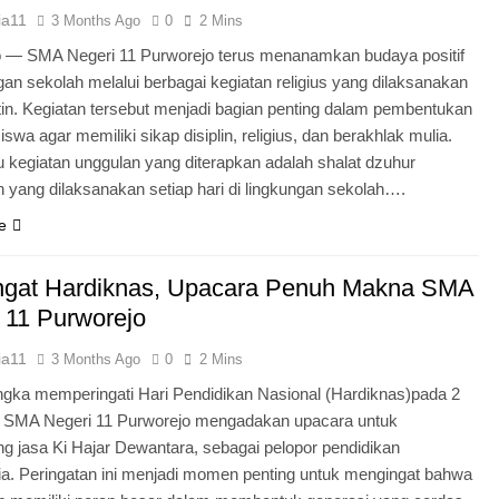
ia11
3 Months Ago
0
2 Mins
o — SMA Negeri 11 Purworejo terus menanamkan budaya positif
ngan sekolah melalui berbagai kegiatan religius yang dilaksanakan
tin. Kegiatan tersebut menjadi bagian penting dalam pembentukan
iswa agar memiliki sikap disiplin, religius, dan berakhlak mulia.
u kegiatan unggulan yang diterapkan adalah shalat dzuhur
 yang dilaksanakan setiap hari di lingkungan sekolah….
e
gat Hardiknas, Upacara Penuh Makna SMA
 11 Purworejo
ia11
3 Months Ago
0
2 Mins
gka memperingati Hari Pendidikan Nasional (Hardiknas)pada 2
, SMA Negeri 11 Purworejo mengadakan upacara untuk
 jasa Ki Hajar Dewantara, sebagai pelopor pendidikan
ia. Peringatan ini menjadi momen penting untuk mengingat bahwa