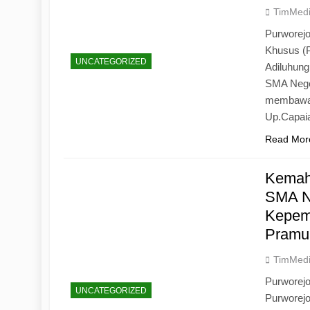
TimMed
Purworejo
Khusus (
UNCATEGORIZED
Adiluhun
SMA Neger
membawa 
Up.Capaia
Read Mor
Kemah
SMA N
Kepemi
Pramu
TimMed
Purworej
UNCATEGORIZED
Purworej