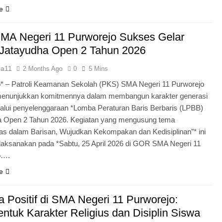
e
MA Negeri 11 Purworejo Sukses Gelar
Jatayudha Open 2 Tahun 2026
ia11
2 Months Ago
0
5 Mins
* – Patroli Keamanan Sekolah (PKS) SMA Negeri 11 Purworejo
menunjukkan komitmennya dalam membangun karakter generasi
lui penyelenggaraan *Lomba Peraturan Baris Berbaris (LPBB)
a Open 2 Tahun 2026. Kegiatan yang mengusung tema
itas dalam Barisan, Wujudkan Kekompakan dan Kedisiplinan”* ini
laksanakan pada *Sabtu, 25 April 2026 di GOR SMA Negeri 11
o….
e
 Positif di SMA Negeri 11 Purworejo:
tuk Karakter Religius dan Disiplin Siswa