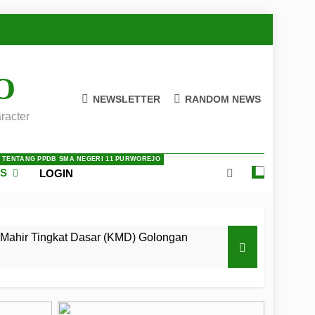
O
NEWSLETTER
RANDOM NEWS
racter
A TENTANG PPDB SMA NEGERI 11 PURWOREJO
ES
LOGIN
Mahir Tingkat Dasar (KMD) Golongan
 LKBB Adiluhung Se-Jawa Tengah