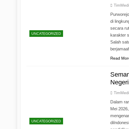
TimMed
Purworej
di lingku
secara ru
UNCATEGORIZED
karakter s
Salah sat
berjamaah
Read Mor
Seman
Negeri
TimMed
Dalam ran
Mei 2026
mengenang
UNCATEGORIZED
diIndones