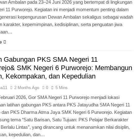
an Ambalan pada 23–24 Juni 2026 yang bertempat di lingkungan
i 11 Purworejo. Kegiatan ini menjadi momentum penting dalam
egenerasi kepengurusan Dewan Ambalan sekaligus sebagai wadah
 karakter, kepemimpinan, kedisiplinan, serta penguatan jiwa
kaan…
e
an Gabungan PKS SMA Negeri 11
rejo& SMK Negeri 6 Purworejo: Membangun
in, Kekompakan, dan Kepedulian
ia11
2 Months Ago
0
5 Mins
Februari 2026, Gor SMA Negeri 11 Purworejo menjadi lokasi
aan latihan gabungan PKS antara PKS Jatayudha SMA Negeri 11
o dan PKS Dharma Atma Jaya SMK Negeri 6 Purworejo. Kegiatan
sung tema “Satu Barisan, Satu Tujuan: PKS Pelajar Berkarakter
 Berlalu Lintas”, yang dirancang untuk menanamkan nilai disiplin,
an, kepedulian, dan…