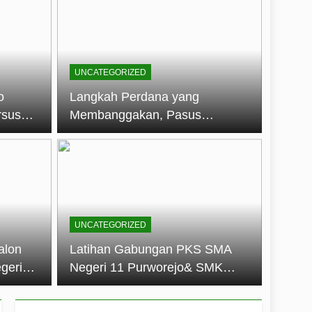
embentuk Jiwa Kepemimpinan, Disiplin,
jo: Membangun Disiplin, Kekompakan,
UNCATEGORIZED
un 2026
o
Langkah Perdana yang
rsus
Membanggakan, Pasus
dan Disiplin Siswa
Jatayudha Ukir Prestasi di
longan
LKBB Adiluhung Se-Jawa
Tengah
UNCATEGORIZED
alon
Latihan Gabungan PKS SMA
geri
Negeri 11 Purworejo& SMK
k Jiwa
Negeri 6 Purworejo:
 dan
Membangun Disiplin,