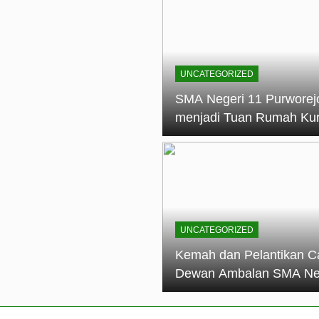
elantikan Calon Dewan Ambalan SMA Negeri 11 Purworejo: M
dian Generasi Pramuka
ungan PKS SMA Negeri 11 Purworejo& SMK Negeri 6 Purwore
ian
UNCATEGORIZED
eri 11 Purworejo Sukses Gelar LPBB Jatayudha Open 2 Tah
SMA Negeri 11 Purworej
menjadi Tuan Rumah Ku
tif di SMA Negeri 11 Purworejo: Membentuk Karakter Religius 
Pembina Pramuka Mahir
Tingkat Dasar (KMD) Go
Siaga Kwartir Cabang
Purworejo Tahun 2026
UNCATEGORIZED
Kemah dan Pelantikan C
Dewan Ambalan SMA Ne
11 Purworejo: Membentu
Kepemimpinan, Disiplin,