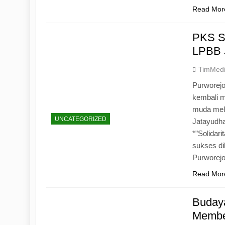
Read Mor
PKS S
LPBB 
TimMed
Purworejo
kembali 
muda mela
UNCATEGORIZED
Jatayudh
*”Solidar
sukses di
Purworej
Read Mor
Budaya
Memben