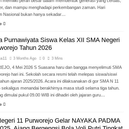
n memiliki peran besar dalam membentuk generasi yang cerdas,
ter, dan mampu menghadapi perkembangan zaman. Hari
an Nasional bukan hanya sekadar…
e
 Purnawiyata Siswa Kelas XII SMA Negeri
worejo Tahun 2026
ia11
3 Months Ago
0
3 Mins
O, 4 Mei 2026 S Suasana haru dan bangga menyelimuti SMA
orejo hari ini. Sekolah secara resmi telah melepas siswa/siswi
 tahun ajaran 2025/2026. Acara ini dilaksanakan di gor SMA N 11
 sekaligus menandai berakhirnya masa studi selama tiga tahun.
g dimulai pukul 09.00 WIB ini dihadiri oleh jajaran guru…
e
egeri 11 Purworejo Gelar NAYAKA PADMA
25, Ajang Bergengsi Bola Voli Putri Tingkat