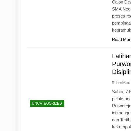
Calon Dew
SMA Neger
proses r
pembinaan
kepramu
Read Mor
Latih
Purwo
Disipl
TimMed
Sabtu, 7 
pelaksan
UNCATEGORIZED
Purworej
ini mengu
dan Tertib
kekompak