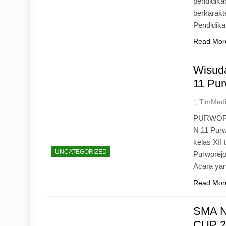
pendidika
berkarak
Pendidik
Read Mor
Wisuda
11 Pur
TimMed
PURWOREJ
N 11 Purw
kelas XII
UNCATEGORIZED
Purworejo
Acara yan
Read Mor
SMA N
CUP 20