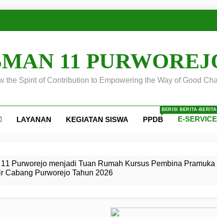
SMAN 11 PURWOREJ
 the Spirit of Contribution to Empowering the Way of Good Cha
BERISI BERITA-BERIT
E-SERVIC
LAYANAN
KEGIATAN SISWA
PPDB
ejo
 Calon
S SMA
ursus
s
egeri 11
 SMK
11 Purworejo menjadi Tuan Rumah Kursus Pembina Pramuka 
ir Cabang Purworejo Tahun 2026
r Tingkat
i di LKBB
 Jiwa
Membangun
di pangkalan Gugus Depan
ehkan oleh Pasukan Khusus
SMA Negeri 11 Purworejo
o menjadi lokasi pelaksanaan
 Siaga
ngah
, dan
dan
dana yang Membanggakan, Pasus Jatayudha Ukir Prestasi di
ejo Tahun
Pramuka