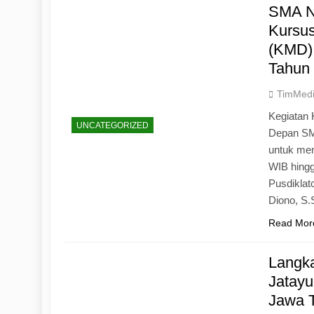
SMA N
Kursu
(KMD)
Tahun
TimMed
Kegiatan 
UNCATEGORIZED
Depan SM
untuk mem
WIB hingg
Pusdiklat
Diono, S
Read Mor
Langk
Jatayu
Jawa 