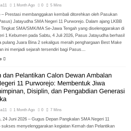
ia11
1 Month Ago
0
5 Mins
 – Prestasi membanggakan kembali ditorehkan oleh Pasukan
Pasus) Jatayudha SMA Negeri 11 Purworejo. Dalam ajang LKBB
g Tingkat SMA/SMK/MA Se-Jawa Tengah yang diselenggarakan di
i 1 Kebumen pada Sabtu, 4 Juli 2026, Pasus Jatayudha berhasil
pulang Juara Bina 2 sekaligus meraih penghargaan Best Make
n ini menjadi sejarah tersendiri bagi Pasus…
e
 dan Pelantikan Calon Dewan Ambalan
egeri 11 Purworejo: Membentuk Jiwa
mpinan, Disiplin, dan Pengabdian Generasi
ka
ia11
1 Month Ago
0
7 Mins
o, 24 Juni 2026 – Gugus Depan Pangkalan SMA Negeri 11
o sukses menyelenggarakan kegiatan Kemah dan Pelantikan