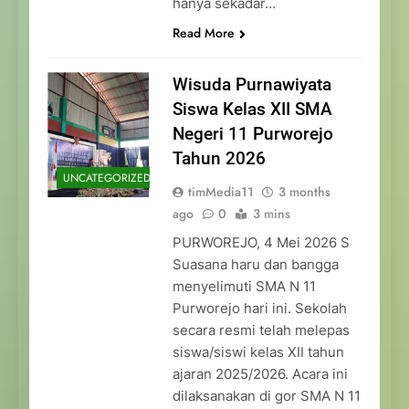
hanya sekadar…
Read More
Wisuda Purnawiyata
Siswa Kelas XII SMA
Negeri 11 Purworejo
Tahun 2026
UNCATEGORIZED
timMedia11
3 months
ago
0
3 mins
PURWOREJO, 4 Mei 2026 S
Suasana haru dan bangga
menyelimuti SMA N 11
Purworejo hari ini. Sekolah
secara resmi telah melepas
siswa/siswi kelas XII tahun
ajaran 2025/2026. Acara ini
dilaksanakan di gor SMA N 11