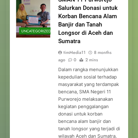
Salurkan Donasi untuk
Korban Bencana Alam
Banjir dan Tanah
UNCATEGORIZED
Longsor di Aceh dan
Sumatra
timMedia11
8 months
ago
0
2 mins
Dalam rangka menunjukkan
kepedulian sosial terhadap
masyarakat yang terdampak
bencana, SMA Negeri 11
Purworejo melaksanakan
kegiatan penggalangan
donasi untuk korban
bencana alam banjir dan
tanah longsor yang terjadi di
wilayah Aceh dan Sumatra.