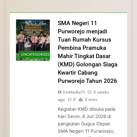
Membentuk Jiwa
Membentuk Jiwa Kepemimpinan,
Membangun Disiplin, Kekompakan, dan
Kwartir Cabang Purworejo Tahun 2026
Kepemimpinan, Disiplin,
Disiplin, dan Pengabdian Generasi
Kepedulian
dan Pengabdian Generasi
Pramuka
SMA Negeri 11
Pramuka
Purworejo menjadi
Tuan Rumah Kursus
Pembina Pramuka
UNCATEGORIZED
Mahir Tingkat Dasar
(KMD) Golongan Siaga
Kwartir Cabang
Purworejo Tahun 2026
timMedia11
3 weeks
ago
0
3 mins
Kegiatan KMD dibuka pada
hari Senin, 6 Juli 2026 di
pangkalan Gugus Depan
SMA Negeri 11 Purworejo,