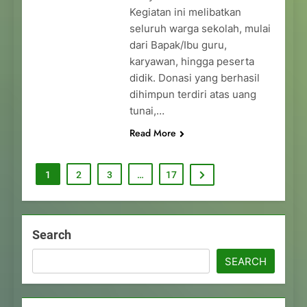
Kegiatan ini melibatkan
seluruh warga sekolah, mulai
dari Bapak/Ibu guru,
karyawan, hingga peserta
didik. Donasi yang berhasil
dihimpun terdiri atas uang
tunai,…
Read More
1
2
3
…
17
Search
SEARCH