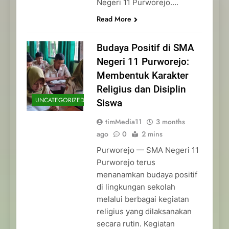
Negeri 11 Purworejo….
Read More
Budaya Positif di SMA
Negeri 11 Purworejo:
Membentuk Karakter
Religius dan Disiplin
UNCATEGORIZED
Siswa
timMedia11
3 months
ago
0
2 mins
Purworejo — SMA Negeri 11
Purworejo terus
menanamkan budaya positif
di lingkungan sekolah
melalui berbagai kegiatan
religius yang dilaksanakan
secara rutin. Kegiatan