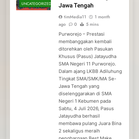
UNCATEGORIZED
Jawa Tengah
timMedia11
1 month
ago
0
5 mins
Purworejo – Prestasi
membanggakan kembali
ditorehkan oleh Pasukan
Khusus (Pasus) Jatayudha
SMA Negeri 11 Purworejo.
Dalam ajang LKBB Adiluhung
Tingkat SMA/SMK/MA Se-
Jawa Tengah yang
diselenggarakan di SMA
Negeri 1 Kebumen pada
Sabtu, 4 Juli 2026, Pasus
Jatayudha berhasil
membawa pulang Juara Bina
2 sekaligus meraih
penghargaan Best Make