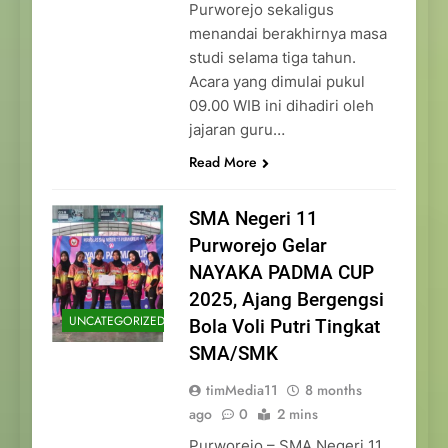
Purworejo sekaligus
menandai berakhirnya masa
studi selama tiga tahun.
Acara yang dimulai pukul
09.00 WIB ini dihadiri oleh
jajaran guru…
Read More
SMA Negeri 11
Purworejo Gelar
NAYAKA PADMA CUP
2025, Ajang Bergengsi
UNCATEGORIZED
Bola Voli Putri Tingkat
SMA/SMK
timMedia11
8 months
ago
0
2 mins
Purworejo – SMA Negeri 11