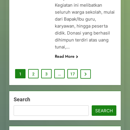
Kegiatan ini melibatkan
seluruh warga sekolah, mulai
dari Bapak/Ibu guru,
karyawan, hingga peserta
didik. Donasi yang berhasil
dihimpun terdiri atas uang
tunai,…
Read More
1
2
3
…
17
Search
SEARCH