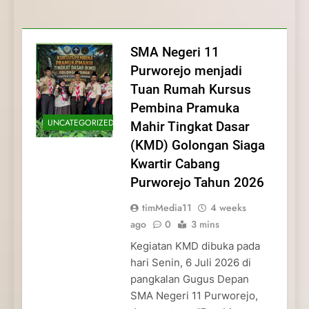
Membentuk Jiwa
Membentuk Jiwa Kepemimpinan,
Membangun Disiplin, Kekompakan, dan
Kwartir Cabang Purworejo Tahun 2026
Kepemimpinan, Disiplin,
Disiplin, dan Pengabdian Generasi
Kepedulian
dan Pengabdian Generasi
Pramuka
SMA Negeri 11
Pramuka
Purworejo menjadi
Tuan Rumah Kursus
Pembina Pramuka
UNCATEGORIZED
Mahir Tingkat Dasar
(KMD) Golongan Siaga
Kwartir Cabang
Purworejo Tahun 2026
timMedia11
4 weeks
ago
0
3 mins
Kegiatan KMD dibuka pada
hari Senin, 6 Juli 2026 di
pangkalan Gugus Depan
SMA Negeri 11 Purworejo,