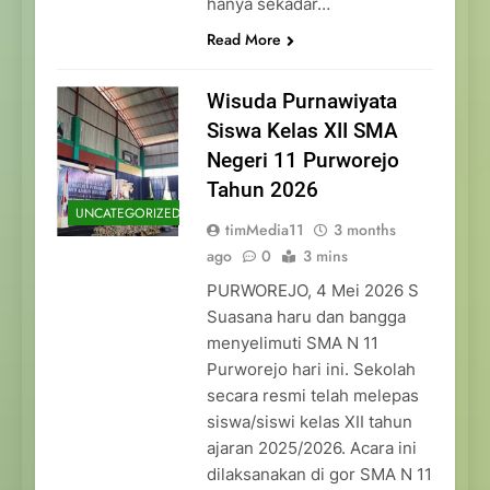
hanya sekadar…
Read More
Wisuda Purnawiyata
Siswa Kelas XII SMA
Negeri 11 Purworejo
Tahun 2026
UNCATEGORIZED
timMedia11
3 months
ago
0
3 mins
PURWOREJO, 4 Mei 2026 S
Suasana haru dan bangga
menyelimuti SMA N 11
Purworejo hari ini. Sekolah
secara resmi telah melepas
siswa/siswi kelas XII tahun
ajaran 2025/2026. Acara ini
dilaksanakan di gor SMA N 11