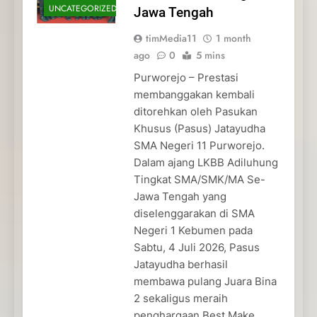
UNCATEGORIZED
Jawa Tengah
timMedia11
1 month
ago
0
5 mins
Purworejo – Prestasi
membanggakan kembali
ditorehkan oleh Pasukan
Khusus (Pasus) Jatayudha
SMA Negeri 11 Purworejo.
Dalam ajang LKBB Adiluhung
Tingkat SMA/SMK/MA Se-
Jawa Tengah yang
diselenggarakan di SMA
Negeri 1 Kebumen pada
Sabtu, 4 Juli 2026, Pasus
Jatayudha berhasil
membawa pulang Juara Bina
2 sekaligus meraih
penghargaan Best Make