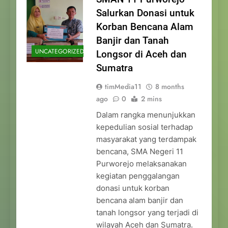
Salurkan Donasi untuk
Korban Bencana Alam
Banjir dan Tanah
UNCATEGORIZED
Longsor di Aceh dan
Sumatra
timMedia11
8 months
ago
0
2 mins
Dalam rangka menunjukkan
kepedulian sosial terhadap
masyarakat yang terdampak
bencana, SMA Negeri 11
Purworejo melaksanakan
kegiatan penggalangan
donasi untuk korban
bencana alam banjir dan
tanah longsor yang terjadi di
wilayah Aceh dan Sumatra.