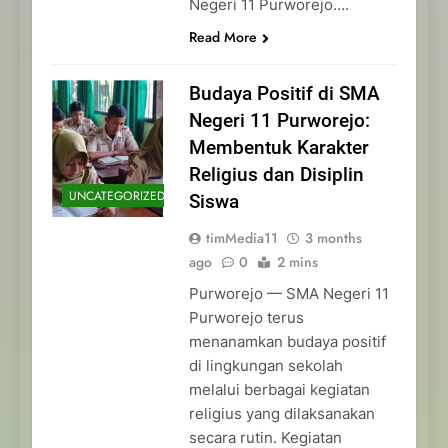
Negeri 11 Purworejo….
Read More
Budaya Positif di SMA
Negeri 11 Purworejo:
Membentuk Karakter
Religius dan Disiplin
UNCATEGORIZED
Siswa
timMedia11
3 months
ago
0
2 mins
Purworejo — SMA Negeri 11
Purworejo terus
menanamkan budaya positif
di lingkungan sekolah
melalui berbagai kegiatan
religius yang dilaksanakan
secara rutin. Kegiatan