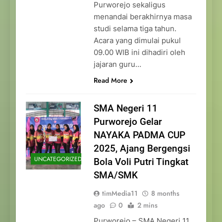
Purworejo sekaligus
menandai berakhirnya masa
studi selama tiga tahun.
Acara yang dimulai pukul
09.00 WIB ini dihadiri oleh
jajaran guru…
Read More
SMA Negeri 11
Purworejo Gelar
NAYAKA PADMA CUP
2025, Ajang Bergengsi
UNCATEGORIZED
Bola Voli Putri Tingkat
SMA/SMK
timMedia11
8 months
ago
0
2 mins
Purworejo – SMA Negeri 11