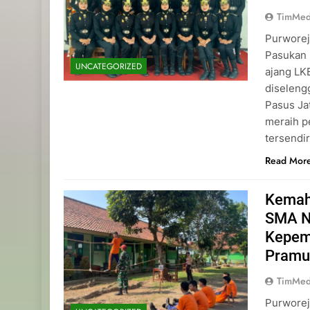
TimMed
Purworej
Pasukan 
UNCATEGORIZED
ajang L
diseleng
Pasus Ja
meraih p
tersendi
Read Mor
Kemah
SMA N
Kepemi
Pramu
TimMed
Purworej