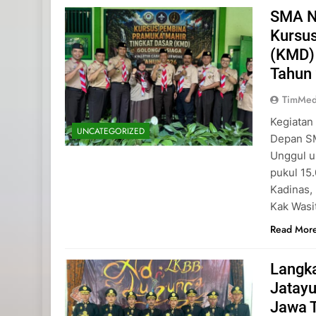
SMA N
Kursu
(KMD)
Tahun
TimMed
Kegiatan
UNCATEGORIZED
Depan SM
Unggul u
pukul 15
Kadinas,
Kak Wasi
Read Mor
Langk
Jatayu
Jawa 