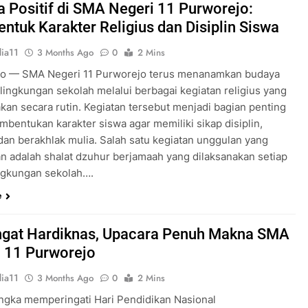
 Positif di SMA Negeri 11 Purworejo:
tuk Karakter Religius dan Disiplin Siswa
ia11
3 Months Ago
0
2 Mins
o — SMA Negeri 11 Purworejo terus menanamkan budaya
i lingkungan sekolah melalui berbagai kegiatan religius yang
akan secara rutin. Kegiatan tersebut menjadi bagian penting
mbentukan karakter siswa agar memiliki sikap disiplin,
 dan berakhlak mulia. Salah satu kegiatan unggulan yang
an adalah shalat dzuhur berjamaah yang dilaksanakan setiap
lingkungan sekolah….
e
gat Hardiknas, Upacara Penuh Makna SMA
 11 Purworejo
ia11
3 Months Ago
0
2 Mins
ngka memperingati Hari Pendidikan Nasional