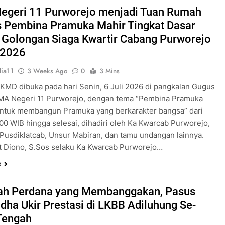
Pengabdian Generasi P
egeri 11 Purworejo menjadi Tuan Rumah
s Pembina Pramuka Mahir Tingkat Dasar
 Golongan Siaga Kwartir Cabang Purworejo
 2026
ia11
3 Weeks Ago
0
3 Mins
 KMD dibuka pada hari Senin, 6 Juli 2026 di pangkalan Gugus
A Negeri 11 Purworejo, dengan tema “Pembina Pramuka
ntuk membangun Pramuka yang berkarakter bangsa” dari
.00 WIB hingga selesai, dihadiri oleh Ka Kwarcab Purworejo,
 Pusdiklatcab, Unsur Mabiran, dan tamu undangan lainnya.
t Diono, S.Sos selaku Ka Kwarcab Purworejo…
e
ah Perdana yang Membanggakan, Pasus
dha Ukir Prestasi di LKBB Adiluhung Se-
Tengah