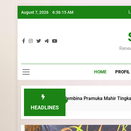
Skip
L
August 7, 2026
6:36:16 AM
to
content
K
Renew
L
HOME
PROFIL
K
 Kursus Pembina Pramuka Mahir Tingkat Dasar (KMD) Golong
HEADLINES