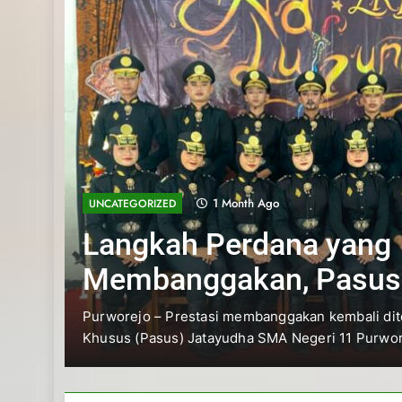
1 Month Ago
UNCATEGORIZED
Langkah Perdana yang
Membanggakan, Pasus
Jatayudha Ukir Prestas
s
Purworejo – Prestasi membanggakan kembali di
Khusus (Pasus) Jatayudha SMA Negeri 11 Purwo
Adiluhung Se-Jawa Te