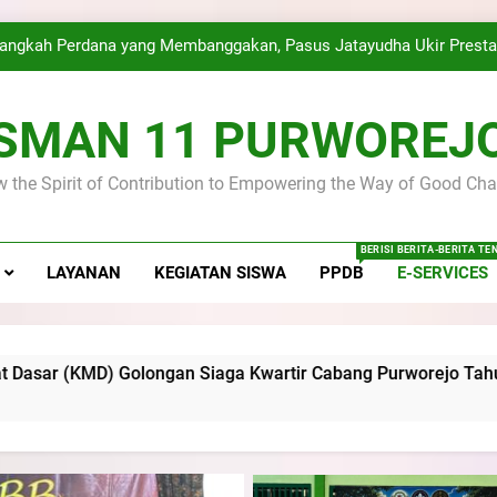
Golongan Siaga 
angkah Perdana yang Membanggakan, Pasus Jatayudha Ukir Presta
emah dan Pelantikan Calon Dewan Ambalan SMA Negeri 11 Purwo
Disip
SMAN 11 PURWOREJ
Latihan Gabungan PKS SMA Negeri 11 Purworejo& SMK Nege
 the Spirit of Contribution to Empowering the Way of Good Cha
SMA Negeri 11 Purworejo menjadi Tuan Rumah Kursus Pembina
Golongan Siaga 
angkah Perdana yang Membanggakan, Pasus Jatayudha Ukir Presta
BERISI BERITA-BERITA T
LAYANAN
KEGIATAN SISWA
PPDB
E-SERVICES
emah dan Pelantikan Calon Dewan Ambalan SMA Negeri 11 Purwo
Disip
Latihan Gabungan PKS SMA Negeri 11 Purworejo& SMK Nege
an Siaga Kwartir Cabang Purworejo Tahun 2026