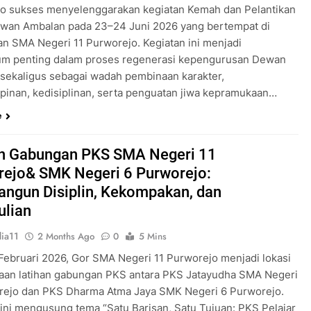
o sukses menyelenggarakan kegiatan Kemah dan Pelantikan
wan Ambalan pada 23–24 Juni 2026 yang bertempat di
an SMA Negeri 11 Purworejo. Kegiatan ini menjadi
m penting dalam proses regenerasi kepengurusan Dewan
sekaligus sebagai wadah pembinaan karakter,
inan, kedisiplinan, serta penguatan jiwa kepramukaan…
e
an Gabungan PKS SMA Negeri 11
rejo& SMK Negeri 6 Purworejo:
ngun Disiplin, Kekompakan, dan
ulian
ia11
2 Months Ago
0
5 Mins
 Februari 2026, Gor SMA Negeri 11 Purworejo menjadi lokasi
aan latihan gabungan PKS antara PKS Jatayudha SMA Negeri
rejo dan PKS Dharma Atma Jaya SMK Negeri 6 Purworejo.
 ini mengusung tema “Satu Barisan, Satu Tujuan: PKS Pelajar