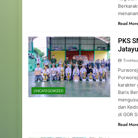
Berkarakt
menanamk
Read Mor
PKS S
Jatay
TimMed
Purworej
Purwore
karakter
UNCATEGORIZED
Baris Be
mengusun
dan Kedis
di GOR S
Read Mor