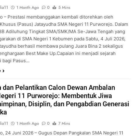
ia11
1 Month Ago
0
5 Mins
o – Prestasi membanggakan kembali ditorehkan oleh
Khusus (Pasus) Jatayudha SMA Negeri 11 Purworejo. Dalam
KBB Adiluhung Tingkat SMA/SMK/MA Se-Jawa Tengah yang
garakan di SMA Negeri 1 Kebumen pada Sabtu, 4 Juli 2026,
tayudha berhasil membawa pulang Juara Bina 2 sekaligus
enghargaan Best Make Up.Capaian ini menjadi sejarah
ri bagi Pasus…
e
 dan Pelantikan Calon Dewan Ambalan
egeri 11 Purworejo: Membentuk Jiwa
mpinan, Disiplin, dan Pengabdian Generasi
ka
ia11
1 Month Ago
0
7 Mins
o, 24 Juni 2026 – Gugus Depan Pangkalan SMA Negeri 11