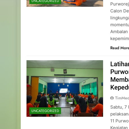
UNCATEGORIZED
Purworej
Calon De
lingkung
momentu
Ambalan 
kepemimp
Read Mor
Latih
Purwo
Memba
Keped
TimMed
Sabtu, 7
UNCATEGORIZED
pelaksan
11 Purwo
Kegiatan