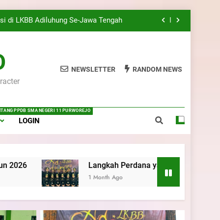
Kwartir Cabang Purworejo Tahun 2026
si di LKBB Adiluhung Se-Jawa Tengah
rejo: Membentuk Jiwa Kepemimpinan,
lin, dan Pengabdian Generasi Pramuka
O
ri 6 Purworejo: Membangun Disiplin,
NEWSLETTER
RANDOM NEWS
Kekompakan, dan Kepedulian
racter
 Pramuka Mahir Tingkat Dasar (KMD)
Kwartir Cabang Purworejo Tahun 2026
si di LKBB Adiluhung Se-Jawa Tengah
ENTANG PPDB SMA NEGERI 11 PURWOREJO
LOGIN
rejo: Membentuk Jiwa Kepemimpinan,
lin, dan Pengabdian Generasi Pramuka
ri 6 Purworejo: Membangun Disiplin,
Kekompakan, dan Kepedulian
Langkah Perdana yang Membanggakan, Pasus Jatayudha Uk
1 Month Ago