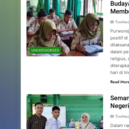
Budaya
Memben
TimMed
Purworej
positif d
dilaksan
UNCATEGORIZED
dalam pe
religius,
diterapk
hari di 
Read Mor
Seman
Negeri
TimMed
Dalam ra