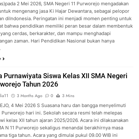
as)pada 2 Mei 2026, SMA Negeri 11 Purworejo mengadakan
untuk mengenang jasa Ki Hajar Dewantara, sebagai pelopor
an diIndonesia. Peringatan ini menjadi momen penting untuk
t bahwa pendidikan memiliki peran besar dalam membentuk
 yang cerdas, berkarakter, dan mampu menghadapi
ngan zaman. Hari Pendidikan Nasional bukan hanya
…
e
 Purnawiyata Siswa Kelas XII SMA Negeri
rworejo Tahun 2026
ia11
3 Months Ago
0
3 Mins
O, 4 Mei 2026 S Suasana haru dan bangga menyelimuti
 Purworejo hari ini. Sekolah secara resmi telah melepas
wi kelas XII tahun ajaran 2025/2026. Acara ini dilaksanakan
MA N 11 Purworejo sekaligus menandai berakhirnya masa
ama tiga tahun. Acara yang dimulai pukul 09.00 WIB ini