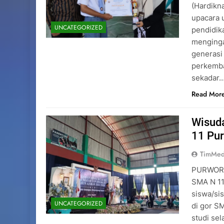
(Hardikn
upacara 
UNCATEGORIZED
pendidik
menginga
generasi
perkemba
sekadar
Read Mor
Wisuda
11 Pu
TimMed
PURWOREJ
SMA N 11
siswa/sis
UNCATEGORIZED
di gor S
studi sel