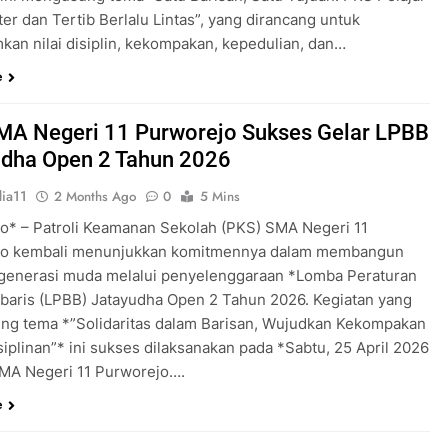
er dan Tertib Berlalu Lintas”, yang dirancang untuk
an nilai disiplin, kekompakan, kepedulian, dan…
e
MA Negeri 11 Purworejo Sukses Gelar LPBB
udha Open 2 Tahun 2026
ia11
2 Months Ago
0
5 Mins
o* – Patroli Keamanan Sekolah (PKS) SMA Negeri 11
jo kembali menunjukkan komitmennya dalam membangun
 generasi muda melalui penyelenggaraan *Lomba Peraturan
rbaris (LPBB) Jatayudha Open 2 Tahun 2026. Kegiatan yang
g tema *”Solidaritas dalam Barisan, Wujudkan Kekompakan
iplinan”* ini sukses dilaksanakan pada *Sabtu, 25 April 2026
MA Negeri 11 Purworejo….
e