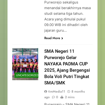
Purworejo sekaligus
menandai berakhirnya masa
studi selama tiga tahun.
Acara yang dimulai pukul
09.00 WIB ini dihadiri oleh
jajaran guru…
Read More
SMA Negeri 11
Purworejo Gelar
NAYAKA PADMA CUP
2025, Ajang Bergengsi
UNCATEGORIZED
Bola Voli Putri Tingkat
SMA/SMK
timMedia11
8 months
ago
0
2 mins
Purworejo – SMA Negeri 11