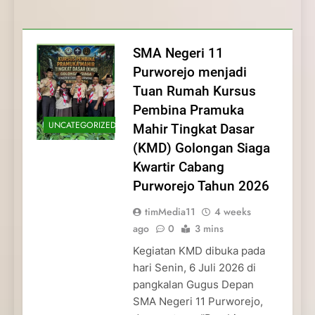
Membentuk Jiwa
Membentuk Jiwa Kepemimpinan,
Membangun Disiplin, Kekompakan, dan
Kwartir Cabang Purworejo Tahun 2026
Kepemimpinan, Disiplin,
Disiplin, dan Pengabdian Generasi
Kepedulian
dan Pengabdian Generasi
Pramuka
SMA Negeri 11
Pramuka
Purworejo menjadi
Tuan Rumah Kursus
Pembina Pramuka
UNCATEGORIZED
Mahir Tingkat Dasar
(KMD) Golongan Siaga
Kwartir Cabang
Purworejo Tahun 2026
timMedia11
4 weeks
ago
0
3 mins
Kegiatan KMD dibuka pada
hari Senin, 6 Juli 2026 di
pangkalan Gugus Depan
SMA Negeri 11 Purworejo,