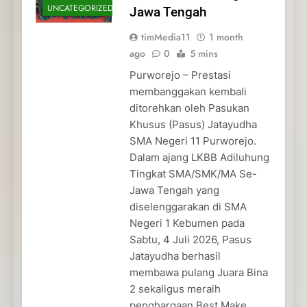
UNCATEGORIZED
Jawa Tengah
timMedia11
1 month
ago
0
5 mins
Purworejo – Prestasi
membanggakan kembali
ditorehkan oleh Pasukan
Khusus (Pasus) Jatayudha
SMA Negeri 11 Purworejo.
Dalam ajang LKBB Adiluhung
Tingkat SMA/SMK/MA Se-
Jawa Tengah yang
diselenggarakan di SMA
Negeri 1 Kebumen pada
Sabtu, 4 Juli 2026, Pasus
Jatayudha berhasil
membawa pulang Juara Bina
2 sekaligus meraih
penghargaan Best Make