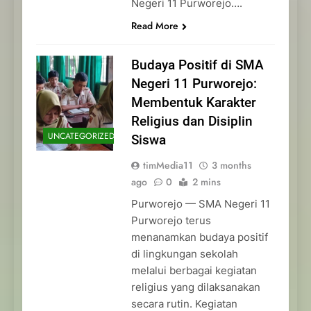
Negeri 11 Purworejo….
Read More
Budaya Positif di SMA
Negeri 11 Purworejo:
Membentuk Karakter
Religius dan Disiplin
UNCATEGORIZED
Siswa
timMedia11
3 months
ago
0
2 mins
Purworejo — SMA Negeri 11
Purworejo terus
menanamkan budaya positif
di lingkungan sekolah
melalui berbagai kegiatan
religius yang dilaksanakan
secara rutin. Kegiatan