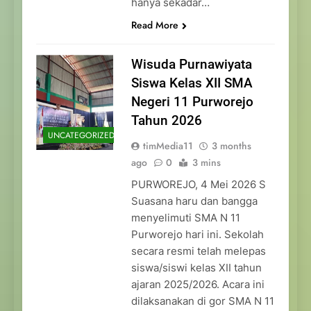
hanya sekadar…
Read More
Wisuda Purnawiyata
Siswa Kelas XII SMA
Negeri 11 Purworejo
Tahun 2026
UNCATEGORIZED
timMedia11
3 months
ago
0
3 mins
PURWOREJO, 4 Mei 2026 S
Suasana haru dan bangga
menyelimuti SMA N 11
Purworejo hari ini. Sekolah
secara resmi telah melepas
siswa/siswi kelas XII tahun
ajaran 2025/2026. Acara ini
dilaksanakan di gor SMA N 11