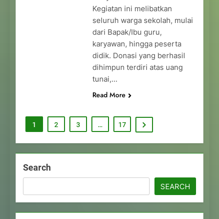
Kegiatan ini melibatkan
seluruh warga sekolah, mulai
dari Bapak/Ibu guru,
karyawan, hingga peserta
didik. Donasi yang berhasil
dihimpun terdiri atas uang
tunai,…
Read More
1
2
3
…
17
Search
SEARCH