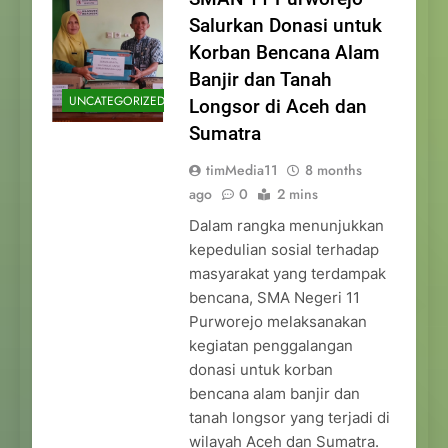
Salurkan Donasi untuk
Korban Bencana Alam
Banjir dan Tanah
UNCATEGORIZED
Longsor di Aceh dan
Sumatra
timMedia11
8 months
ago
0
2 mins
Dalam rangka menunjukkan
kepedulian sosial terhadap
masyarakat yang terdampak
bencana, SMA Negeri 11
Purworejo melaksanakan
kegiatan penggalangan
donasi untuk korban
bencana alam banjir dan
tanah longsor yang terjadi di
wilayah Aceh dan Sumatra.