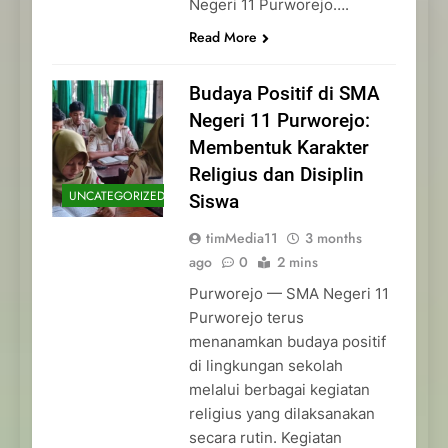
Negeri 11 Purworejo….
Read More
Budaya Positif di SMA
Negeri 11 Purworejo:
Membentuk Karakter
Religius dan Disiplin
UNCATEGORIZED
Siswa
timMedia11
3 months
ago
0
2 mins
Purworejo — SMA Negeri 11
Purworejo terus
menanamkan budaya positif
di lingkungan sekolah
melalui berbagai kegiatan
religius yang dilaksanakan
secara rutin. Kegiatan