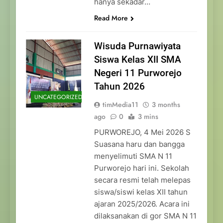
hanya sekadar…
Read More
Wisuda Purnawiyata
Siswa Kelas XII SMA
Negeri 11 Purworejo
Tahun 2026
UNCATEGORIZED
timMedia11
3 months
ago
0
3 mins
PURWOREJO, 4 Mei 2026 S
Suasana haru dan bangga
menyelimuti SMA N 11
Purworejo hari ini. Sekolah
secara resmi telah melepas
siswa/siswi kelas XII tahun
ajaran 2025/2026. Acara ini
dilaksanakan di gor SMA N 11