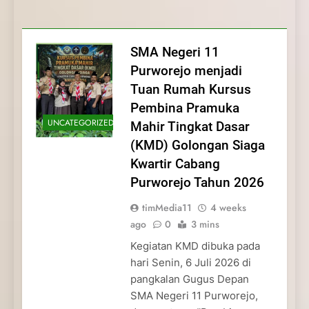
Membentuk Jiwa
Membentuk Jiwa Kepemimpinan,
Membangun Disiplin, Kekompakan, dan
Kwartir Cabang Purworejo Tahun 2026
Kepemimpinan, Disiplin,
Disiplin, dan Pengabdian Generasi
Kepedulian
dan Pengabdian Generasi
Pramuka
SMA Negeri 11
Pramuka
Purworejo menjadi
Tuan Rumah Kursus
Pembina Pramuka
UNCATEGORIZED
Mahir Tingkat Dasar
(KMD) Golongan Siaga
Kwartir Cabang
Purworejo Tahun 2026
timMedia11
4 weeks
ago
0
3 mins
Kegiatan KMD dibuka pada
hari Senin, 6 Juli 2026 di
pangkalan Gugus Depan
SMA Negeri 11 Purworejo,