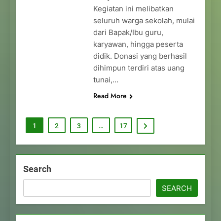
Kegiatan ini melibatkan
seluruh warga sekolah, mulai
dari Bapak/Ibu guru,
karyawan, hingga peserta
didik. Donasi yang berhasil
dihimpun terdiri atas uang
tunai,…
Read More
1
2
3
…
17
Search
SEARCH