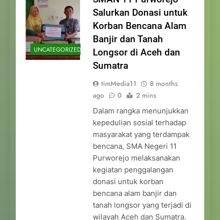
Salurkan Donasi untuk
Korban Bencana Alam
Banjir dan Tanah
UNCATEGORIZED
Longsor di Aceh dan
Sumatra
timMedia11
8 months
ago
0
2 mins
Dalam rangka menunjukkan
kepedulian sosial terhadap
masyarakat yang terdampak
bencana, SMA Negeri 11
Purworejo melaksanakan
kegiatan penggalangan
donasi untuk korban
bencana alam banjir dan
tanah longsor yang terjadi di
wilayah Aceh dan Sumatra.