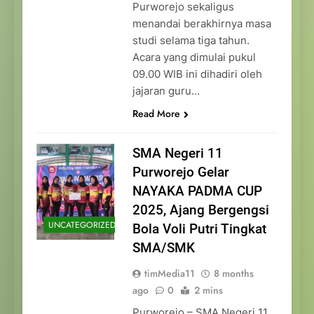
Purworejo sekaligus
menandai berakhirnya masa
studi selama tiga tahun.
Acara yang dimulai pukul
09.00 WIB ini dihadiri oleh
jajaran guru…
Read More
SMA Negeri 11
Purworejo Gelar
NAYAKA PADMA CUP
2025, Ajang Bergengsi
UNCATEGORIZED
Bola Voli Putri Tingkat
SMA/SMK
timMedia11
8 months
ago
0
2 mins
Purworejo – SMA Negeri 11