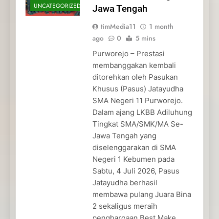
UNCATEGORIZED
Jawa Tengah
timMedia11
1 month
ago
0
5 mins
Purworejo – Prestasi
membanggakan kembali
ditorehkan oleh Pasukan
Khusus (Pasus) Jatayudha
SMA Negeri 11 Purworejo.
Dalam ajang LKBB Adiluhung
Tingkat SMA/SMK/MA Se-
Jawa Tengah yang
diselenggarakan di SMA
Negeri 1 Kebumen pada
Sabtu, 4 Juli 2026, Pasus
Jatayudha berhasil
membawa pulang Juara Bina
2 sekaligus meraih
penghargaan Best Make