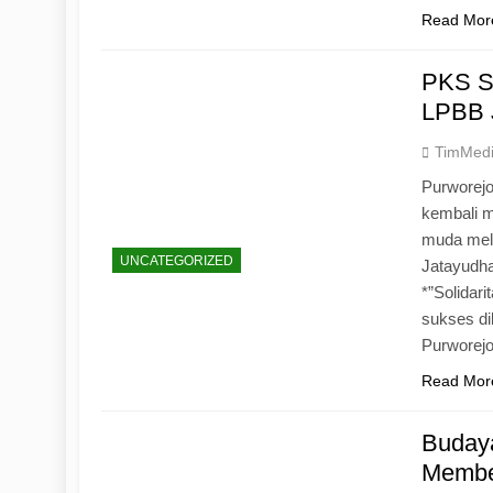
Read Mor
PKS S
LPBB 
TimMed
Purworejo
kembali 
muda mela
UNCATEGORIZED
Jatayudh
*”Solidar
sukses di
Purworej
Read Mor
Budaya
Memben