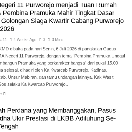
egeri 11 Purworejo menjadi Tuan Rumah
Pengabdian Generasi P
s Pembina Pramuka Mahir Tingkat Dasar
 Golongan Siaga Kwartir Cabang Purworejo
 2026
ia11
4 Weeks Ago
0
3 Mins
KMD dibuka pada hari Senin, 6 Juli 2026 di pangkalan Gugus
A Negeri 11 Purworejo, dengan tema “Pembina Pramuka Unggul
bangun Pramuka yang berkarakter bangsa” dari pukul 15.00
a selesai, dihadiri oleh Ka Kwarcab Purworejo, Kadinas,
cab, Unsur Mabiran, dan tamu undangan lainnya. Kak Wasit
.Sos selaku Ka Kwarcab Purworejo…
e
ah Perdana yang Membanggakan, Pasus
dha Ukir Prestasi di LKBB Adiluhung Se-
Tengah