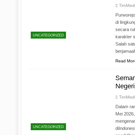
TimMed
Purworej
di lingku
secara ru
UNCATEGORIZED
karakter s
Salah sat
berjamaah
Read Mor
Seman
Negeri
TimMed
Dalam ran
Mei 2026
mengenang
UNCATEGORIZED
diIndones