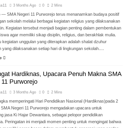
ia11
3 Months Ago
0
2 Mins
o — SMA Negeri 11 Purworejo terus menanamkan budaya positif
ngan sekolah melalui berbagai kegiatan religius yang dilaksanakan
tin. Kegiatan tersebut menjadi bagian penting dalam pembentukan
iswa agar memiliki sikap disiplin, religius, dan berakhlak mulia.
u kegiatan unggulan yang diterapkan adalah shalat dzuhur
 yang dilaksanakan setiap hari di lingkungan sekolah….
e
gat Hardiknas, Upacara Penuh Makna SMA
 11 Purworejo
ia11
3 Months Ago
0
2 Mins
gka memperingati Hari Pendidikan Nasional (Hardiknas)pada 2
, SMA Negeri 11 Purworejo mengadakan upacara untuk
 jasa Ki Hajar Dewantara, sebagai pelopor pendidikan
ia. Peringatan ini menjadi momen penting untuk mengingat bahwa