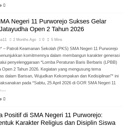
e
MA Negeri 11 Purworejo Sukses Gelar
Jatayudha Open 2 Tahun 2026
ia11
2 Months Ago
0
5 Mins
* – Patroli Keamanan Sekolah (PKS) SMA Negeri 11 Purworejo
menunjukkan komitmennya dalam membangun karakter generasi
lui penyelenggaraan *Lomba Peraturan Baris Berbaris (LPBB)
a Open 2 Tahun 2026. Kegiatan yang mengusung tema
itas dalam Barisan, Wujudkan Kekompakan dan Kedisiplinan”* ini
laksanakan pada *Sabtu, 25 April 2026 di GOR SMA Negeri 11
o….
e
 Positif di SMA Negeri 11 Purworejo:
tuk Karakter Religius dan Disiplin Siswa