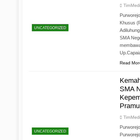
TimMed
Purworejo
Khusus (
UNCATEGORIZED
Adiluhun
SMA Neger
membawa 
Up.Capaia
Read Mor
Kemah
SMA N
Kepemi
Pramu
TimMed
Purworej
UNCATEGORIZED
Purworej