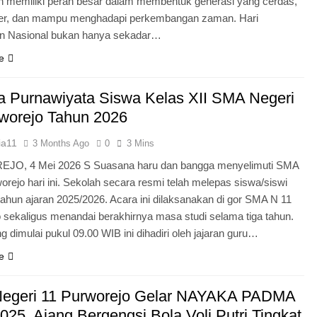
n memiliki peran besar dalam membentuk generasi yang cerdas,
ter, dan mampu menghadapi perkembangan zaman. Hari
an Nasional bukan hanya sekadar…
e
 Purnawiyata Siswa Kelas XII SMA Negeri
worejo Tahun 2026
ia11
3 Months Ago
0
3 Mins
O, 4 Mei 2026 S Suasana haru dan bangga menyelimuti SMA
orejo hari ini. Sekolah secara resmi telah melepas siswa/siswi
 tahun ajaran 2025/2026. Acara ini dilaksanakan di gor SMA N 11
 sekaligus menandai berakhirnya masa studi selama tiga tahun.
g dimulai pukul 09.00 WIB ini dihadiri oleh jajaran guru…
e
egeri 11 Purworejo Gelar NAYAKA PADMA
25, Ajang Bergengsi Bola Voli Putri Tingkat