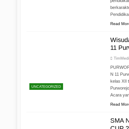
pendidika
berkarak
Pendidik
Read Mor
Wisuda
11 Pur
TimMed
PURWOREJ
N 11 Purw
kelas XII
UNCATEGORIZED
Purworejo
Acara yan
Read Mor
SMA N
CUP 20