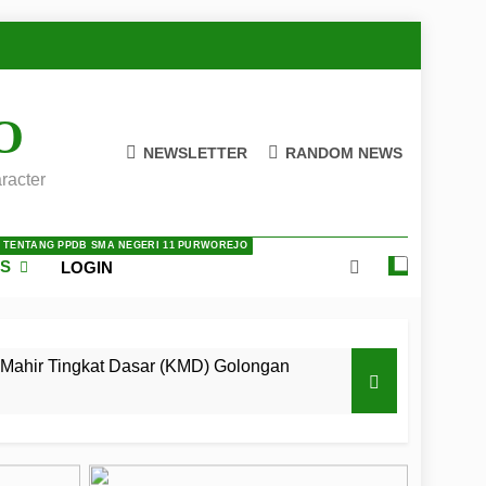
O
NEWSLETTER
RANDOM NEWS
racter
A TENTANG PPDB SMA NEGERI 11 PURWOREJO
ES
LOGIN
Mahir Tingkat Dasar (KMD) Golongan
 LKBB Adiluhung Se-Jawa Tengah