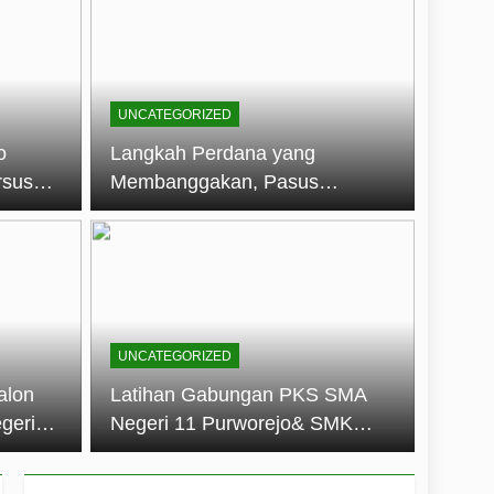
embentuk Jiwa Kepemimpinan, Disiplin,
jo: Membangun Disiplin, Kekompakan,
UNCATEGORIZED
un 2026
o
Langkah Perdana yang
rsus
Membanggakan, Pasus
dan Disiplin Siswa
Jatayudha Ukir Prestasi di
longan
LKBB Adiluhung Se-Jawa
Tengah
UNCATEGORIZED
alon
Latihan Gabungan PKS SMA
geri
Negeri 11 Purworejo& SMK
k Jiwa
Negeri 6 Purworejo:
 dan
Membangun Disiplin,