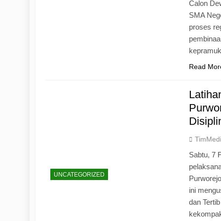
Calon Dew
SMA Neger
proses r
pembinaan
kepramu
Read Mor
Latih
Purwo
Disipl
TimMed
Sabtu, 7 
pelaksan
UNCATEGORIZED
Purworej
ini mengu
dan Tertib
kekompak