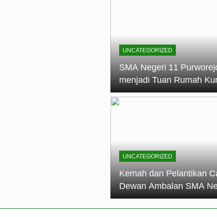
elantikan Calon Dewan Ambalan SMA Negeri 11 Purworejo: M
dian Generasi Pramuka
ungan PKS SMA Negeri 11 Purworejo& SMK Negeri 6 Purwore
ian
UNCATEGORIZED
eri 11 Purworejo Sukses Gelar LPBB Jatayudha Open 2 Tah
SMA Negeri 11 Purworej
menjadi Tuan Rumah Ku
tif di SMA Negeri 11 Purworejo: Membentuk Karakter Religius 
Pembina Pramuka Mahir
Tingkat Dasar (KMD) Go
Siaga Kwartir Cabang
Purworejo Tahun 2026
UNCATEGORIZED
Kemah dan Pelantikan C
Dewan Ambalan SMA Ne
11 Purworejo: Membentu
Kepemimpinan, Disiplin,