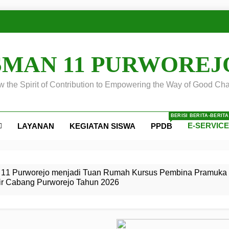
SMAN 11 PURWOREJ
 the Spirit of Contribution to Empowering the Way of Good Cha
BERISI BERITA-BERIT
E-SERVIC
LAYANAN
KEGIATAN SISWA
PPDB
ejo
 Calon
S SMA
ursus
s
egeri 11
 SMK
11 Purworejo menjadi Tuan Rumah Kursus Pembina Pramuka 
ir Cabang Purworejo Tahun 2026
r Tingkat
i di LKBB
 Jiwa
Membangun
di pangkalan Gugus Depan
ehkan oleh Pasukan Khusus
SMA Negeri 11 Purworejo
o menjadi lokasi pelaksanaan
 Siaga
ngah
, dan
dan
dana yang Membanggakan, Pasus Jatayudha Ukir Prestasi di
ejo Tahun
Pramuka