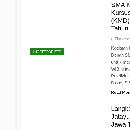
SMA N
Kursu
(KMD)
Tahun
TimMed
Kegiatan 
UNCATEGORIZED
Depan SM
untuk mem
WIB hingg
Pusdiklat
Diono, S
Read Mor
Langk
Jatayu
Jawa 