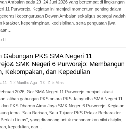
an Ambalan pada 23–24 Juni 2026 yang bertempat di lingkungan
i 11 Purworejo. Kegiatan ini menjadi momentum penting dalam
egenerasi kepengurusan Dewan Ambalan sekaligus sebagai wadah
 karakter, kepemimpinan, kedisiplinan, serta penguatan jiwa
kaan…
e
an Gabungan PKS SMA Negeri 11
rejo& SMK Negeri 6 Purworejo: Membangun
in, Kekompakan, dan Kepedulian
ia11
2 Months Ago
0
5 Mins
Februari 2026, Gor SMA Negeri 11 Purworejo menjadi lokasi
aan latihan gabungan PKS antara PKS Jatayudha SMA Negeri 11
o dan PKS Dharma Atma Jaya SMK Negeri 6 Purworejo. Kegiatan
sung tema “Satu Barisan, Satu Tujuan: PKS Pelajar Berkarakter
 Berlalu Lintas”, yang dirancang untuk menanamkan nilai disiplin,
an, kepedulian, dan…