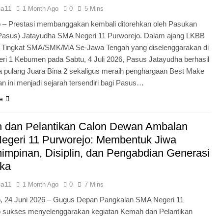
ia11
1 Month Ago
0
5 Mins
 – Prestasi membanggakan kembali ditorehkan oleh Pasukan
Pasus) Jatayudha SMA Negeri 11 Purworejo. Dalam ajang LKBB
g Tingkat SMA/SMK/MA Se-Jawa Tengah yang diselenggarakan di
i 1 Kebumen pada Sabtu, 4 Juli 2026, Pasus Jatayudha berhasil
pulang Juara Bina 2 sekaligus meraih penghargaan Best Make
n ini menjadi sejarah tersendiri bagi Pasus…
e
 dan Pelantikan Calon Dewan Ambalan
egeri 11 Purworejo: Membentuk Jiwa
mpinan, Disiplin, dan Pengabdian Generasi
ka
ia11
1 Month Ago
0
7 Mins
o, 24 Juni 2026 – Gugus Depan Pangkalan SMA Negeri 11
o sukses menyelenggarakan kegiatan Kemah dan Pelantikan