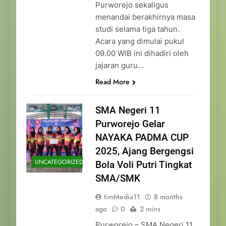
Purworejo sekaligus
menandai berakhirnya masa
studi selama tiga tahun.
Acara yang dimulai pukul
09.00 WIB ini dihadiri oleh
jajaran guru…
Read More
SMA Negeri 11
Purworejo Gelar
NAYAKA PADMA CUP
2025, Ajang Bergengsi
UNCATEGORIZED
Bola Voli Putri Tingkat
SMA/SMK
timMedia11
8 months
ago
0
2 mins
Purworejo – SMA Negeri 11