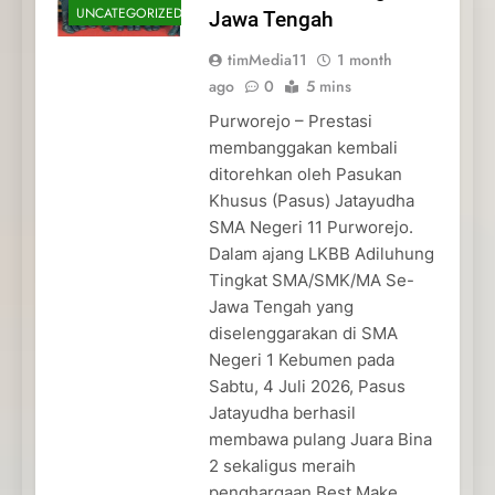
UNCATEGORIZED
Jawa Tengah
timMedia11
1 month
ago
0
5 mins
Purworejo – Prestasi
membanggakan kembali
ditorehkan oleh Pasukan
Khusus (Pasus) Jatayudha
SMA Negeri 11 Purworejo.
Dalam ajang LKBB Adiluhung
Tingkat SMA/SMK/MA Se-
Jawa Tengah yang
diselenggarakan di SMA
Negeri 1 Kebumen pada
Sabtu, 4 Juli 2026, Pasus
Jatayudha berhasil
membawa pulang Juara Bina
2 sekaligus meraih
penghargaan Best Make