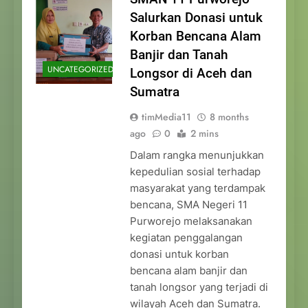
Salurkan Donasi untuk
Korban Bencana Alam
Banjir dan Tanah
UNCATEGORIZED
Longsor di Aceh dan
Sumatra
timMedia11
8 months
ago
0
2 mins
Dalam rangka menunjukkan
kepedulian sosial terhadap
masyarakat yang terdampak
bencana, SMA Negeri 11
Purworejo melaksanakan
kegiatan penggalangan
donasi untuk korban
bencana alam banjir dan
tanah longsor yang terjadi di
wilayah Aceh dan Sumatra.