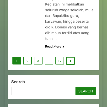
Kegiatan ini melibatkan
seluruh warga sekolah, mulai
dari Bapak/Ibu guru,
karyawan, hingga peserta
didik. Donasi yang berhasil
dihimpun terdiri atas uang
tunai,…
Read More
1
2
3
…
17
Search
SEARCH