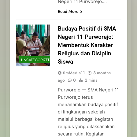
Negeri 11 Purworejo….
Read More
Budaya Positif di SMA
Negeri 11 Purworejo:
Membentuk Karakter
Religius dan Disiplin
UNCATEGORIZED
Siswa
timMedia11
3 months
ago
0
2 mins
Purworejo — SMA Negeri 11
Purworejo terus
menanamkan budaya positif
di lingkungan sekolah
melalui berbagai kegiatan
religius yang dilaksanakan
secara rutin. Kegiatan