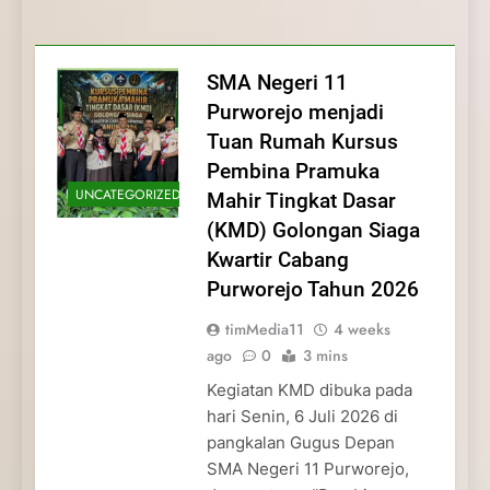
Membentuk Jiwa
Membentuk Jiwa Kepemimpinan,
Membangun Disiplin, Kekompakan, dan
Kwartir Cabang Purworejo Tahun 2026
Kepemimpinan, Disiplin,
Disiplin, dan Pengabdian Generasi
Kepedulian
dan Pengabdian Generasi
Pramuka
SMA Negeri 11
Pramuka
Purworejo menjadi
Tuan Rumah Kursus
Pembina Pramuka
UNCATEGORIZED
Mahir Tingkat Dasar
(KMD) Golongan Siaga
Kwartir Cabang
Purworejo Tahun 2026
timMedia11
4 weeks
ago
0
3 mins
Kegiatan KMD dibuka pada
hari Senin, 6 Juli 2026 di
pangkalan Gugus Depan
SMA Negeri 11 Purworejo,