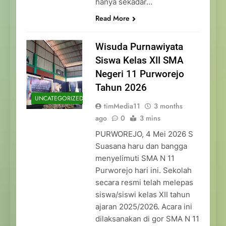
hanya sekadar…
Read More
Wisuda Purnawiyata
Siswa Kelas XII SMA
Negeri 11 Purworejo
Tahun 2026
UNCATEGORIZED
timMedia11
3 months
ago
0
3 mins
PURWOREJO, 4 Mei 2026 S
Suasana haru dan bangga
menyelimuti SMA N 11
Purworejo hari ini. Sekolah
secara resmi telah melepas
siswa/siswi kelas XII tahun
ajaran 2025/2026. Acara ini
dilaksanakan di gor SMA N 11