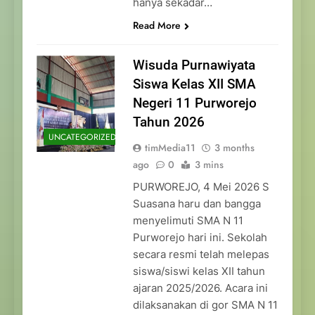
hanya sekadar…
Read More
Wisuda Purnawiyata
Siswa Kelas XII SMA
Negeri 11 Purworejo
Tahun 2026
UNCATEGORIZED
timMedia11
3 months
ago
0
3 mins
PURWOREJO, 4 Mei 2026 S
Suasana haru dan bangga
menyelimuti SMA N 11
Purworejo hari ini. Sekolah
secara resmi telah melepas
siswa/siswi kelas XII tahun
ajaran 2025/2026. Acara ini
dilaksanakan di gor SMA N 11