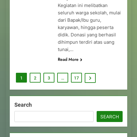
Kegiatan ini melibatkan
seluruh warga sekolah, mulai
dari Bapak/Ibu guru,
karyawan, hingga peserta
didik. Donasi yang berhasil
dihimpun terdiri atas uang
tunai,…
Read More
1
2
3
…
17
Search
SEARCH