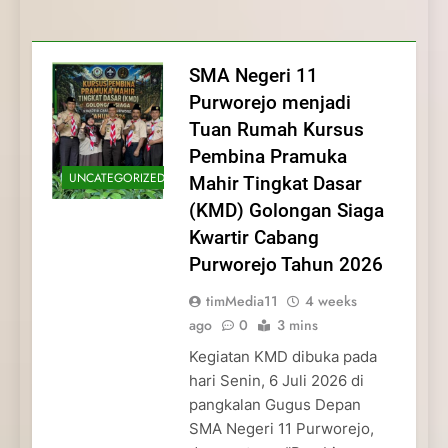
Membentuk Jiwa
Membentuk Jiwa Kepemimpinan,
Membangun Disiplin, Kekompakan, dan
Kwartir Cabang Purworejo Tahun 2026
Kepemimpinan, Disiplin,
Disiplin, dan Pengabdian Generasi
Kepedulian
dan Pengabdian Generasi
Pramuka
SMA Negeri 11
Pramuka
Purworejo menjadi
Tuan Rumah Kursus
Pembina Pramuka
UNCATEGORIZED
Mahir Tingkat Dasar
(KMD) Golongan Siaga
Kwartir Cabang
Purworejo Tahun 2026
timMedia11
4 weeks
ago
0
3 mins
Kegiatan KMD dibuka pada
hari Senin, 6 Juli 2026 di
pangkalan Gugus Depan
SMA Negeri 11 Purworejo,