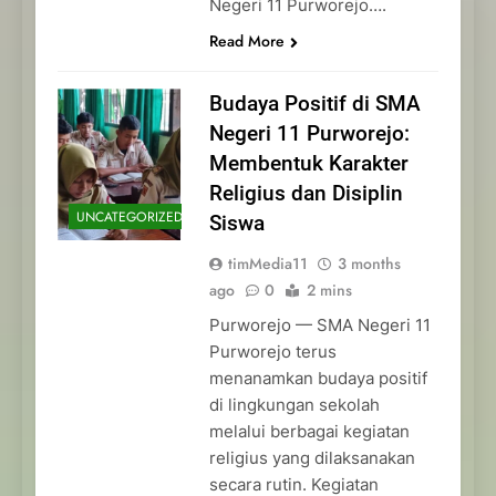
Negeri 11 Purworejo….
Read More
Budaya Positif di SMA
Negeri 11 Purworejo:
Membentuk Karakter
Religius dan Disiplin
UNCATEGORIZED
Siswa
timMedia11
3 months
ago
0
2 mins
Purworejo — SMA Negeri 11
Purworejo terus
menanamkan budaya positif
di lingkungan sekolah
melalui berbagai kegiatan
religius yang dilaksanakan
secara rutin. Kegiatan