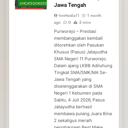
UNCATEGORIZED
Jawa Tengah
timMedia11
1 month
ago
0
5 mins
Purworejo – Prestasi
membanggakan kembali
ditorehkan oleh Pasukan
Khusus (Pasus) Jatayudha
SMA Negeri 11 Purworejo.
Dalam ajang LKBB Adiluhung
Tingkat SMA/SMK/MA Se-
Jawa Tengah yang
diselenggarakan di SMA
Negeri 1 Kebumen pada
Sabtu, 4 Juli 2026, Pasus
Jatayudha berhasil
membawa pulang Juara Bina
2 sekaligus meraih
penghargaan Best Make