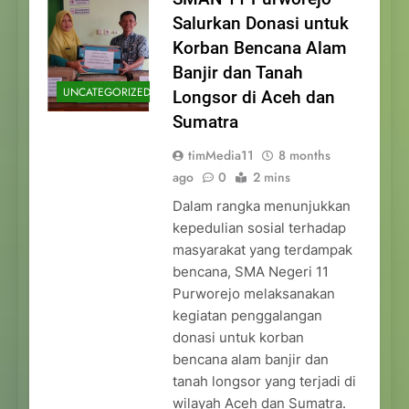
Salurkan Donasi untuk
Korban Bencana Alam
Banjir dan Tanah
UNCATEGORIZED
Longsor di Aceh dan
Sumatra
timMedia11
8 months
ago
0
2 mins
Dalam rangka menunjukkan
kepedulian sosial terhadap
masyarakat yang terdampak
bencana, SMA Negeri 11
Purworejo melaksanakan
kegiatan penggalangan
donasi untuk korban
bencana alam banjir dan
tanah longsor yang terjadi di
wilayah Aceh dan Sumatra.