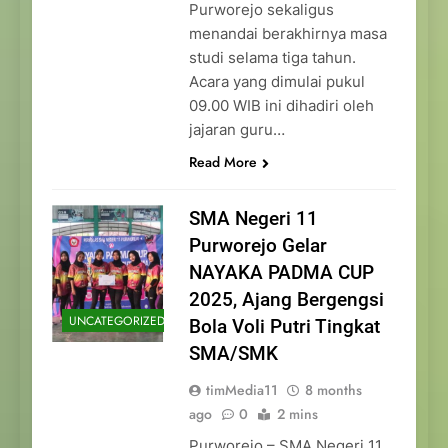
Purworejo sekaligus
menandai berakhirnya masa
studi selama tiga tahun.
Acara yang dimulai pukul
09.00 WIB ini dihadiri oleh
jajaran guru…
Read More
SMA Negeri 11
Purworejo Gelar
NAYAKA PADMA CUP
2025, Ajang Bergengsi
UNCATEGORIZED
Bola Voli Putri Tingkat
SMA/SMK
timMedia11
8 months
ago
0
2 mins
Purworejo – SMA Negeri 11