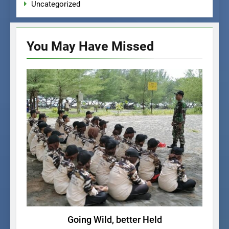
Uncategorized
You May Have
Missed
KEGIATAN SISWA
Going Wild, better Held
P