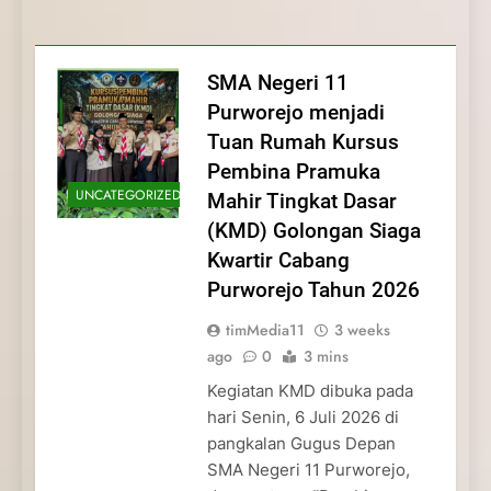
Membentuk Jiwa
Membentuk Jiwa Kepemimpinan,
Membangun Disiplin, Kekompakan, dan
Kwartir Cabang Purworejo Tahun 2026
Kepemimpinan, Disiplin,
Disiplin, dan Pengabdian Generasi
Kepedulian
dan Pengabdian Generasi
Pramuka
SMA Negeri 11
Pramuka
Purworejo menjadi
Tuan Rumah Kursus
Pembina Pramuka
UNCATEGORIZED
Mahir Tingkat Dasar
(KMD) Golongan Siaga
Kwartir Cabang
Purworejo Tahun 2026
timMedia11
3 weeks
ago
0
3 mins
Kegiatan KMD dibuka pada
hari Senin, 6 Juli 2026 di
pangkalan Gugus Depan
SMA Negeri 11 Purworejo,