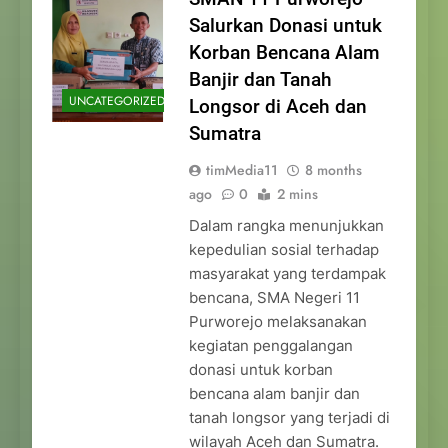
Salurkan Donasi untuk
Korban Bencana Alam
Banjir dan Tanah
UNCATEGORIZED
Longsor di Aceh dan
Sumatra
timMedia11
8 months
ago
0
2 mins
Dalam rangka menunjukkan
kepedulian sosial terhadap
masyarakat yang terdampak
bencana, SMA Negeri 11
Purworejo melaksanakan
kegiatan penggalangan
donasi untuk korban
bencana alam banjir dan
tanah longsor yang terjadi di
wilayah Aceh dan Sumatra.