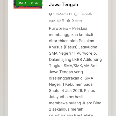
UNCATEGORIZED
Jawa Tengah
timMedia11
1 month
ago
0
5 mins
Purworejo – Prestasi
membanggakan kembali
ditorehkan oleh Pasukan
Khusus (Pasus) Jatayudha
SMA Negeri 11 Purworejo.
Dalam ajang LKBB Adiluhung
Tingkat SMA/SMK/MA Se-
Jawa Tengah yang
diselenggarakan di SMA
Negeri 1 Kebumen pada
Sabtu, 4 Juli 2026, Pasus
Jatayudha berhasil
membawa pulang Juara Bina
2 sekaligus meraih
penghargaan Best Make