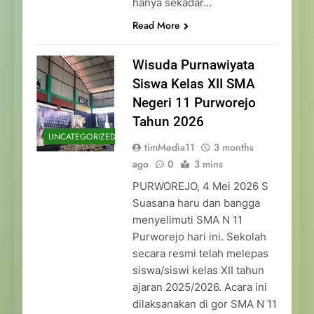
hanya sekadar…
Read More
Wisuda Purnawiyata
Siswa Kelas XII SMA
Negeri 11 Purworejo
Tahun 2026
UNCATEGORIZED
timMedia11
3 months
ago
0
3 mins
PURWOREJO, 4 Mei 2026 S
Suasana haru dan bangga
menyelimuti SMA N 11
Purworejo hari ini. Sekolah
secara resmi telah melepas
siswa/siswi kelas XII tahun
ajaran 2025/2026. Acara ini
dilaksanakan di gor SMA N 11