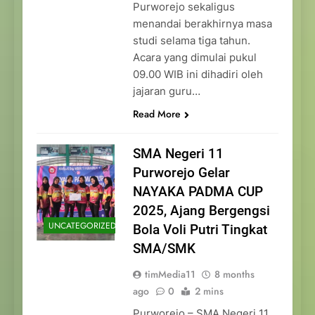
Purworejo sekaligus
menandai berakhirnya masa
studi selama tiga tahun.
Acara yang dimulai pukul
09.00 WIB ini dihadiri oleh
jajaran guru…
Read More
SMA Negeri 11
Purworejo Gelar
NAYAKA PADMA CUP
2025, Ajang Bergengsi
UNCATEGORIZED
Bola Voli Putri Tingkat
SMA/SMK
timMedia11
8 months
ago
0
2 mins
Purworejo – SMA Negeri 11