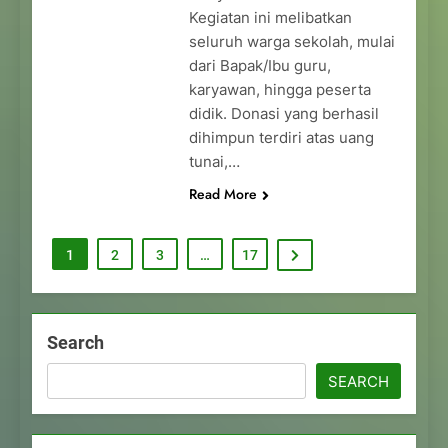
Kegiatan ini melibatkan
seluruh warga sekolah, mulai
dari Bapak/Ibu guru,
karyawan, hingga peserta
didik. Donasi yang berhasil
dihimpun terdiri atas uang
tunai,…
Read More
1
2
3
…
17
Search
SEARCH