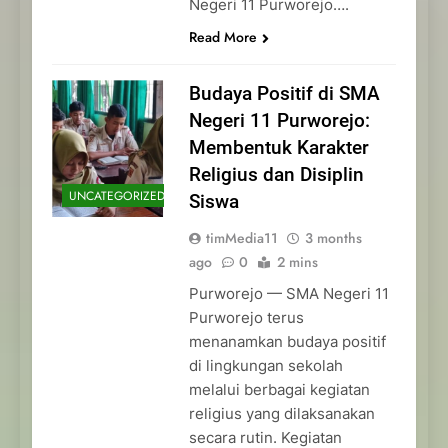
Negeri 11 Purworejo….
Read More
Budaya Positif di SMA
Negeri 11 Purworejo:
Membentuk Karakter
Religius dan Disiplin
UNCATEGORIZED
Siswa
timMedia11
3 months
ago
0
2 mins
Purworejo — SMA Negeri 11
Purworejo terus
menanamkan budaya positif
di lingkungan sekolah
melalui berbagai kegiatan
religius yang dilaksanakan
secara rutin. Kegiatan