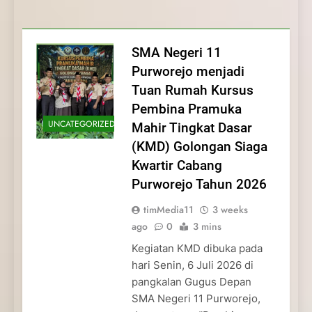
Membentuk Jiwa
Membentuk Jiwa Kepemimpinan,
Membangun Disiplin, Kekompakan, dan
Kwartir Cabang Purworejo Tahun 2026
Kepemimpinan, Disiplin,
Disiplin, dan Pengabdian Generasi
Kepedulian
dan Pengabdian Generasi
Pramuka
SMA Negeri 11
Pramuka
Purworejo menjadi
Tuan Rumah Kursus
Pembina Pramuka
UNCATEGORIZED
Mahir Tingkat Dasar
(KMD) Golongan Siaga
Kwartir Cabang
Purworejo Tahun 2026
timMedia11
3 weeks
ago
0
3 mins
Kegiatan KMD dibuka pada
hari Senin, 6 Juli 2026 di
pangkalan Gugus Depan
SMA Negeri 11 Purworejo,