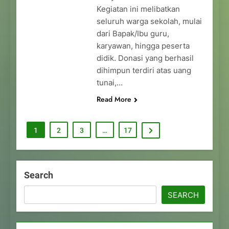
Kegiatan ini melibatkan
seluruh warga sekolah, mulai
dari Bapak/Ibu guru,
karyawan, hingga peserta
didik. Donasi yang berhasil
dihimpun terdiri atas uang
tunai,…
Read More
1
2
3
…
17
Search
SEARCH