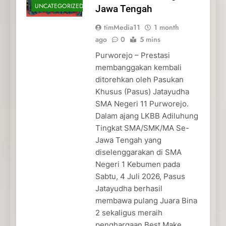
UNCATEGORIZED
Jawa Tengah
timMedia11
1 month
ago
0
5 mins
Purworejo – Prestasi
membanggakan kembali
ditorehkan oleh Pasukan
Khusus (Pasus) Jatayudha
SMA Negeri 11 Purworejo.
Dalam ajang LKBB Adiluhung
Tingkat SMA/SMK/MA Se-
Jawa Tengah yang
diselenggarakan di SMA
Negeri 1 Kebumen pada
Sabtu, 4 Juli 2026, Pasus
Jatayudha berhasil
membawa pulang Juara Bina
2 sekaligus meraih
penghargaan Best Make