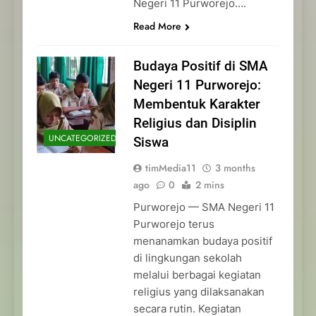
Negeri 11 Purworejo….
Read More
Budaya Positif di SMA
Negeri 11 Purworejo:
Membentuk Karakter
Religius dan Disiplin
UNCATEGORIZED
Siswa
timMedia11
3 months
ago
0
2 mins
Purworejo — SMA Negeri 11
Purworejo terus
menanamkan budaya positif
di lingkungan sekolah
melalui berbagai kegiatan
religius yang dilaksanakan
secara rutin. Kegiatan