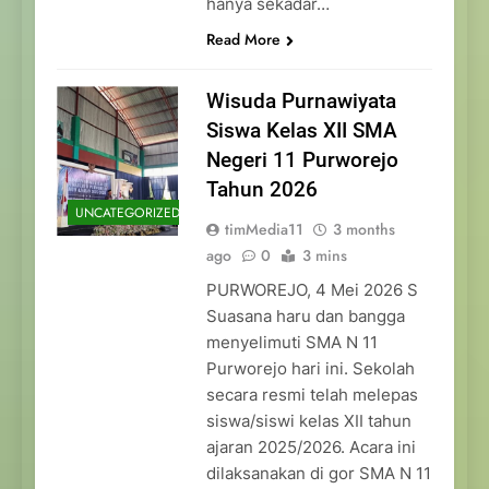
hanya sekadar…
Read More
Wisuda Purnawiyata
Siswa Kelas XII SMA
Negeri 11 Purworejo
Tahun 2026
UNCATEGORIZED
timMedia11
3 months
ago
0
3 mins
PURWOREJO, 4 Mei 2026 S
Suasana haru dan bangga
menyelimuti SMA N 11
Purworejo hari ini. Sekolah
secara resmi telah melepas
siswa/siswi kelas XII tahun
ajaran 2025/2026. Acara ini
dilaksanakan di gor SMA N 11