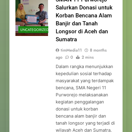
Salurkan Donasi untuk
Korban Bencana Alam
Banjir dan Tanah
UNCATEGORIZED
Longsor di Aceh dan
Sumatra
timMedia11
8 months
ago
0
2 mins
Dalam rangka menunjukkan
kepedulian sosial terhadap
masyarakat yang terdampak
bencana, SMA Negeri 11
Purworejo melaksanakan
kegiatan penggalangan
donasi untuk korban
bencana alam banjir dan
tanah longsor yang terjadi di
wilayah Aceh dan Sumatra.