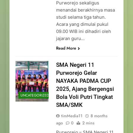
Purworejo sekaligus
menandai berakhirnya masa
studi selama tiga tahun.
Acara yang dimulai pukul
09.00 WIB ini dihadiri oleh
jajaran guru…
Read More
SMA Negeri 11
Purworejo Gelar
NAYAKA PADMA CUP
2025, Ajang Bergengsi
UNCATEGORIZED
Bola Voli Putri Tingkat
SMA/SMK
timMedia11
8 months
ago
0
2 mins
Purworejo – SMA Negeri 11