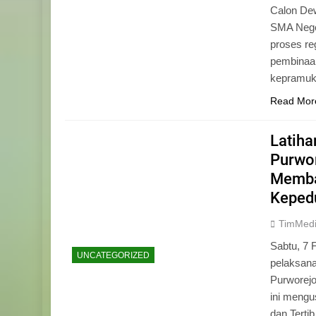
Calon Dew
SMA Neger
proses r
pembinaan
kepramu
Read Mor
Latih
Purwo
Memba
Keped
TimMed
Sabtu, 7 
UNCATEGORIZED
pelaksan
Purworej
ini mengu
dan Tertib