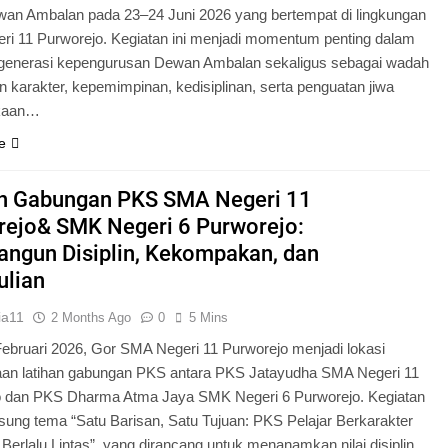
an Ambalan pada 23–24 Juni 2026 yang bertempat di lingkungan
i 11 Purworejo. Kegiatan ini menjadi momentum penting dalam
egenerasi kepengurusan Dewan Ambalan sekaligus sebagai wadah
 karakter, kepemimpinan, kedisiplinan, serta penguatan jiwa
kaan…
e
an Gabungan PKS SMA Negeri 11
rejo& SMK Negeri 6 Purworejo:
ngun Disiplin, Kekompakan, dan
ulian
ia11
2 Months Ago
0
5 Mins
Februari 2026, Gor SMA Negeri 11 Purworejo menjadi lokasi
aan latihan gabungan PKS antara PKS Jatayudha SMA Negeri 11
o dan PKS Dharma Atma Jaya SMK Negeri 6 Purworejo. Kegiatan
sung tema “Satu Barisan, Satu Tujuan: PKS Pelajar Berkarakter
 Berlalu Lintas”, yang dirancang untuk menanamkan nilai disiplin,