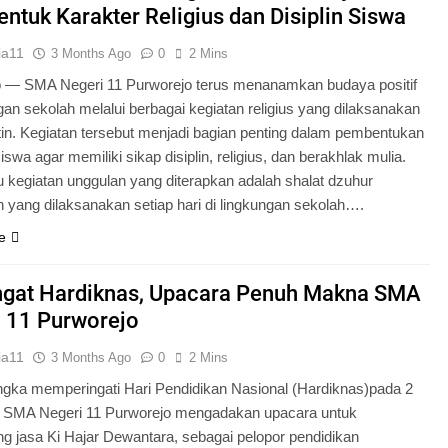
tuk Karakter Religius dan Disiplin Siswa
ia11
3 Months Ago
0
2 Mins
o — SMA Negeri 11 Purworejo terus menanamkan budaya positif
ngan sekolah melalui berbagai kegiatan religius yang dilaksanakan
tin. Kegiatan tersebut menjadi bagian penting dalam pembentukan
iswa agar memiliki sikap disiplin, religius, dan berakhlak mulia.
u kegiatan unggulan yang diterapkan adalah shalat dzuhur
 yang dilaksanakan setiap hari di lingkungan sekolah….
e
gat Hardiknas, Upacara Penuh Makna SMA
 11 Purworejo
ia11
3 Months Ago
0
2 Mins
gka memperingati Hari Pendidikan Nasional (Hardiknas)pada 2
, SMA Negeri 11 Purworejo mengadakan upacara untuk
 jasa Ki Hajar Dewantara, sebagai pelopor pendidikan