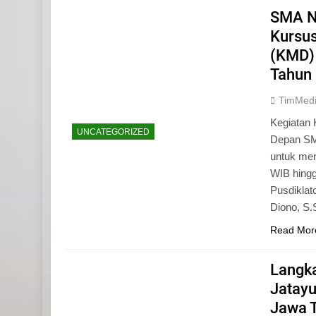
SMA N
Kursu
(KMD)
Tahun
TimMed
Kegiatan 
UNCATEGORIZED
Depan SM
untuk mem
WIB hingg
Pusdiklat
Diono, S
Read Mor
Langk
Jatayu
Jawa 