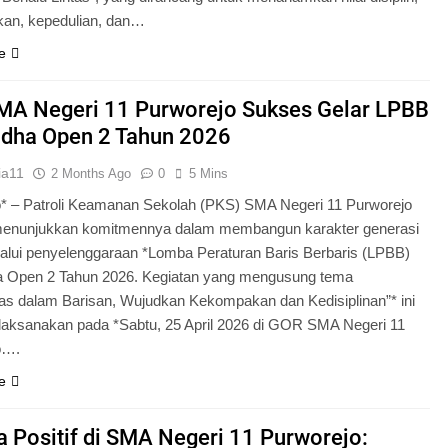
an, kepedulian, dan…
e
MA Negeri 11 Purworejo Sukses Gelar LPBB
udha Open 2 Tahun 2026
ia11
2 Months Ago
0
5 Mins
* – Patroli Keamanan Sekolah (PKS) SMA Negeri 11 Purworejo
menunjukkan komitmennya dalam membangun karakter generasi
lui penyelenggaraan *Lomba Peraturan Baris Berbaris (LPBB)
a Open 2 Tahun 2026. Kegiatan yang mengusung tema
itas dalam Barisan, Wujudkan Kekompakan dan Kedisiplinan”* ini
laksanakan pada *Sabtu, 25 April 2026 di GOR SMA Negeri 11
o….
e
 Positif di SMA Negeri 11 Purworejo: