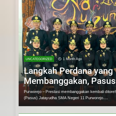
1 Month Ago
UNCATEGORIZED
Langkah Perdana yang
Membanggakan, Pasus
Jatayudha Ukir Prestas
pan
Purworejo – Prestasi membanggakan kembali ditor
(Pasus) Jatayudha SMA Negeri 11 Purworejo….
Adiluhung Se-Jawa Te