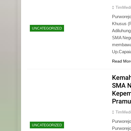
TimMed
Purworejo
Khusus (
UNCATEGORIZED
Adiluhun
SMA Neger
membawa 
Up.Capaia
Read Mor
Kemah
SMA N
Kepemi
Pramu
TimMed
Purworej
UNCATEGORIZED
Purworej