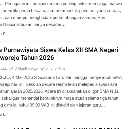
ia. Peringatan ini menjadi momen penting untuk mengingat bahwa
n memiliki peran besar dalam membentuk generasi yang cerdas,
ter, dan mampu menghadapi perkembangan zaman. Hari
an Nasional bukan hanya sekadar…
e
 Purnawiyata Siswa Kelas XII SMA Negeri
rworejo Tahun 2026
ia11
3 Months Ago
0
3 Mins
O, 4 Mei 2026 S Suasana haru dan bangga menyelimuti SMA
orejo hari ini. Sekolah secara resmi telah melepas siswa/siswi
 tahun ajaran 2025/2026. Acara ini dilaksanakan di gor SMA N 11
 sekaligus menandai berakhirnya masa studi selama tiga tahun.
g dimulai pukul 09.00 WIB ini dihadiri oleh jajaran guru…
e