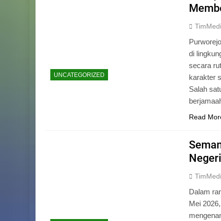
Memben
TimMed
Purworej
di lingku
secara ru
UNCATEGORIZED
karakter s
Salah sat
berjamaah
Read Mor
Seman
Negeri
TimMed
Dalam ran
Mei 2026
mengenang