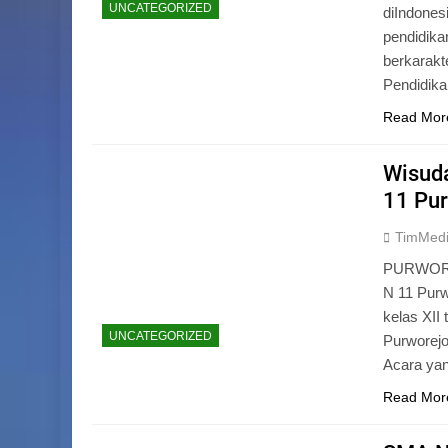
UNCATEGORIZED
diIndones
pendidika
berkarak
Pendidik
Read Mor
Wisuda
11 Pu
TimMed
PURWOREJ
N 11 Purw
kelas XII
UNCATEGORIZED
Purworejo
Acara yan
Read Mor