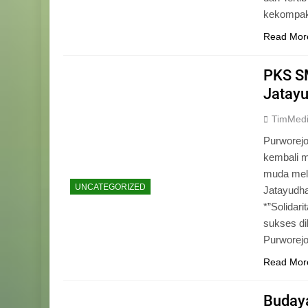
kekompak
Read Mor
PKS S
Jatay
TimMed
Purworejo
kembali 
muda mela
UNCATEGORIZED
Jatayudh
*”Solidar
sukses di
Purworej
Read Mor
Budaya