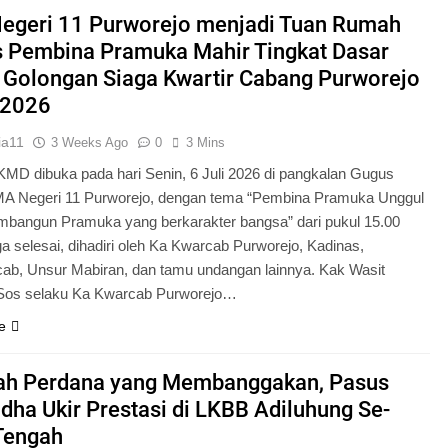
Pengabdian Generasi P
egeri 11 Purworejo menjadi Tuan Rumah
s Pembina Pramuka Mahir Tingkat Dasar
 Golongan Siaga Kwartir Cabang Purworejo
 2026
ia11
3 Weeks Ago
0
3 Mins
KMD dibuka pada hari Senin, 6 Juli 2026 di pangkalan Gugus
A Negeri 11 Purworejo, dengan tema “Pembina Pramuka Unggul
bangun Pramuka yang berkarakter bangsa” dari pukul 15.00
a selesai, dihadiri oleh Ka Kwarcab Purworejo, Kadinas,
cab, Unsur Mabiran, dan tamu undangan lainnya. Kak Wasit
.Sos selaku Ka Kwarcab Purworejo…
e
ah Perdana yang Membanggakan, Pasus
dha Ukir Prestasi di LKBB Adiluhung Se-
Tengah