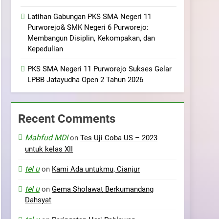
Latihan Gabungan PKS SMA Negeri 11
Purworejo& SMK Negeri 6 Purworejo:
Membangun Disiplin, Kekompakan, dan
Kepedulian
PKS SMA Negeri 11 Purworejo Sukses Gelar
LPBB Jatayudha Open 2 Tahun 2026
Recent Comments
Mahfud MDI
on
Tes Uji Coba US – 2023
untuk kelas XII
tel u
on
Kami Ada untukmu, Cianjur
tel u
on
Gema Sholawat Berkumandang
Dahsyat