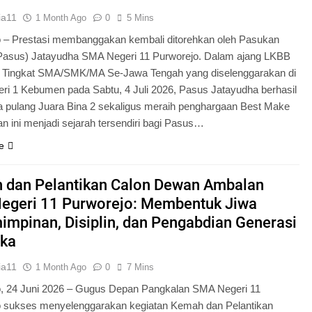
ia11
1 Month Ago
0
5 Mins
 – Prestasi membanggakan kembali ditorehkan oleh Pasukan
Pasus) Jatayudha SMA Negeri 11 Purworejo. Dalam ajang LKBB
g Tingkat SMA/SMK/MA Se-Jawa Tengah yang diselenggarakan di
i 1 Kebumen pada Sabtu, 4 Juli 2026, Pasus Jatayudha berhasil
pulang Juara Bina 2 sekaligus meraih penghargaan Best Make
n ini menjadi sejarah tersendiri bagi Pasus…
e
 dan Pelantikan Calon Dewan Ambalan
egeri 11 Purworejo: Membentuk Jiwa
mpinan, Disiplin, dan Pengabdian Generasi
ka
ia11
1 Month Ago
0
7 Mins
o, 24 Juni 2026 – Gugus Depan Pangkalan SMA Negeri 11
o sukses menyelenggarakan kegiatan Kemah dan Pelantikan