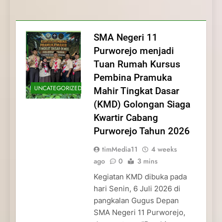
Membentuk Jiwa
Membentuk Jiwa Kepemimpinan,
Membangun Disiplin, Kekompakan, dan
Kwartir Cabang Purworejo Tahun 2026
Kepemimpinan, Disiplin,
Disiplin, dan Pengabdian Generasi
Kepedulian
dan Pengabdian Generasi
Pramuka
SMA Negeri 11
Pramuka
Purworejo menjadi
Tuan Rumah Kursus
Pembina Pramuka
UNCATEGORIZED
Mahir Tingkat Dasar
(KMD) Golongan Siaga
Kwartir Cabang
Purworejo Tahun 2026
timMedia11
4 weeks
ago
0
3 mins
Kegiatan KMD dibuka pada
hari Senin, 6 Juli 2026 di
pangkalan Gugus Depan
SMA Negeri 11 Purworejo,