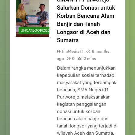
Salurkan Donasi untuk
Korban Bencana Alam
Banjir dan Tanah
UNCATEGORIZED
Longsor di Aceh dan
Sumatra
timMedia11
8 months
ago
0
2 mins
Dalam rangka menunjukkan
kepedulian sosial terhadap
masyarakat yang terdampak
bencana, SMA Negeri 11
Purworejo melaksanakan
kegiatan penggalangan
donasi untuk korban
bencana alam banjir dan
tanah longsor yang terjadi di
wilayah Aceh dan Sumatra.