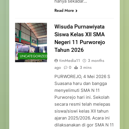
hanya sekadar…
Read More
Wisuda Purnawiyata
Siswa Kelas XII SMA
Negeri 11 Purworejo
Tahun 2026
UNCATEGORIZED
timMedia11
3 months
ago
0
3 mins
PURWOREJO, 4 Mei 2026 S
Suasana haru dan bangga
menyelimuti SMA N 11
Purworejo hari ini. Sekolah
secara resmi telah melepas
siswa/siswi kelas XII tahun
ajaran 2025/2026. Acara ini
dilaksanakan di gor SMA N 11