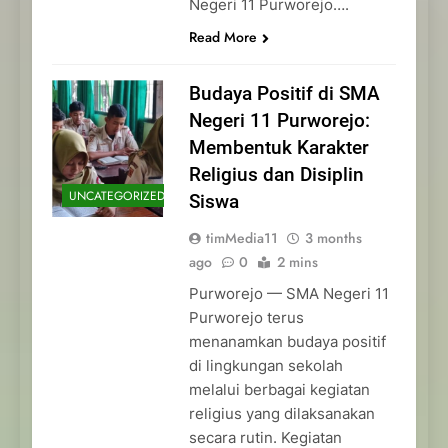
Negeri 11 Purworejo….
Read More
Budaya Positif di SMA
Negeri 11 Purworejo:
Membentuk Karakter
Religius dan Disiplin
UNCATEGORIZED
Siswa
timMedia11
3 months
ago
0
2 mins
Purworejo — SMA Negeri 11
Purworejo terus
menanamkan budaya positif
di lingkungan sekolah
melalui berbagai kegiatan
religius yang dilaksanakan
secara rutin. Kegiatan