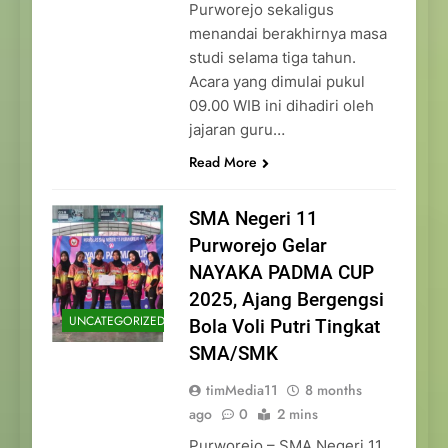
Purworejo sekaligus
menandai berakhirnya masa
studi selama tiga tahun.
Acara yang dimulai pukul
09.00 WIB ini dihadiri oleh
jajaran guru…
Read More
SMA Negeri 11
Purworejo Gelar
NAYAKA PADMA CUP
2025, Ajang Bergengsi
UNCATEGORIZED
Bola Voli Putri Tingkat
SMA/SMK
timMedia11
8 months
ago
0
2 mins
Purworejo – SMA Negeri 11