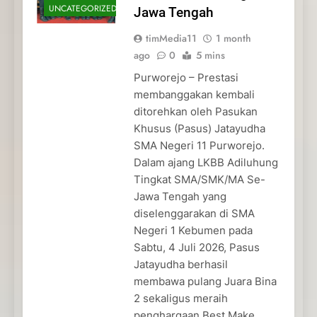
UNCATEGORIZED
Jawa Tengah
timMedia11
1 month
ago
0
5 mins
Purworejo – Prestasi
membanggakan kembali
ditorehkan oleh Pasukan
Khusus (Pasus) Jatayudha
SMA Negeri 11 Purworejo.
Dalam ajang LKBB Adiluhung
Tingkat SMA/SMK/MA Se-
Jawa Tengah yang
diselenggarakan di SMA
Negeri 1 Kebumen pada
Sabtu, 4 Juli 2026, Pasus
Jatayudha berhasil
membawa pulang Juara Bina
2 sekaligus meraih
penghargaan Best Make