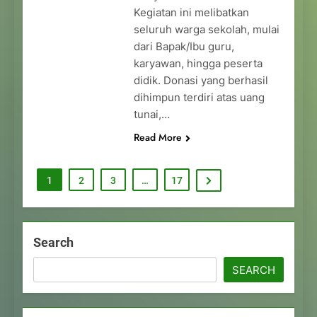
Kegiatan ini melibatkan
seluruh warga sekolah, mulai
dari Bapak/Ibu guru,
karyawan, hingga peserta
didik. Donasi yang berhasil
dihimpun terdiri atas uang
tunai,…
Read More
1
2
3
…
17
Search
SEARCH