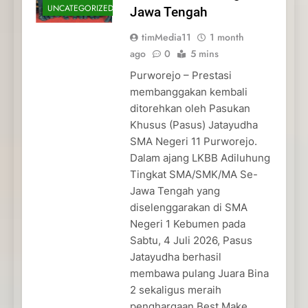
UNCATEGORIZED
Jawa Tengah
timMedia11
1 month
ago
0
5 mins
Purworejo – Prestasi
membanggakan kembali
ditorehkan oleh Pasukan
Khusus (Pasus) Jatayudha
SMA Negeri 11 Purworejo.
Dalam ajang LKBB Adiluhung
Tingkat SMA/SMK/MA Se-
Jawa Tengah yang
diselenggarakan di SMA
Negeri 1 Kebumen pada
Sabtu, 4 Juli 2026, Pasus
Jatayudha berhasil
membawa pulang Juara Bina
2 sekaligus meraih
penghargaan Best Make