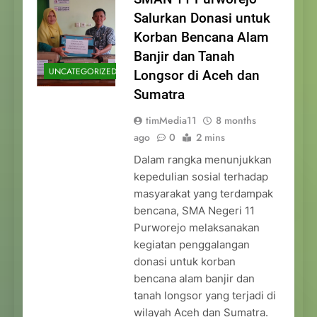
Salurkan Donasi untuk
Korban Bencana Alam
Banjir dan Tanah
UNCATEGORIZED
Longsor di Aceh dan
Sumatra
timMedia11
8 months
ago
0
2 mins
Dalam rangka menunjukkan
kepedulian sosial terhadap
masyarakat yang terdampak
bencana, SMA Negeri 11
Purworejo melaksanakan
kegiatan penggalangan
donasi untuk korban
bencana alam banjir dan
tanah longsor yang terjadi di
wilayah Aceh dan Sumatra.