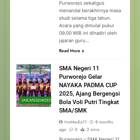
Purworejo sekaligus
menandai berakhirnya masa
studi selama tiga tahun.
Acara yang dimulai pukul
09.00 WIB ini dihadiri oleh
jajaran guru…
Read More
SMA Negeri 11
Purworejo Gelar
NAYAKA PADMA CUP
2025, Ajang Bergengsi
UNCATEGORIZED
Bola Voli Putri Tingkat
SMA/SMK
timMedia11
8 months
ago
0
2 mins
Purworejo – SMA Negeri 11