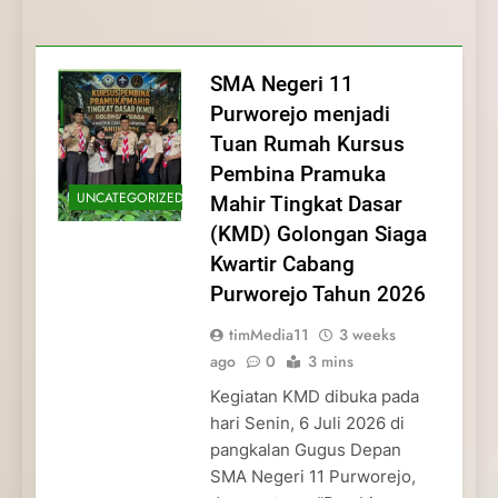
Membentuk Jiwa
Membentuk Jiwa Kepemimpinan,
Membangun Disiplin, Kekompakan, dan
Kwartir Cabang Purworejo Tahun 2026
Kepemimpinan, Disiplin,
Disiplin, dan Pengabdian Generasi
Kepedulian
dan Pengabdian Generasi
Pramuka
SMA Negeri 11
Pramuka
Purworejo menjadi
Tuan Rumah Kursus
Pembina Pramuka
UNCATEGORIZED
Mahir Tingkat Dasar
(KMD) Golongan Siaga
Kwartir Cabang
Purworejo Tahun 2026
timMedia11
3 weeks
ago
0
3 mins
Kegiatan KMD dibuka pada
hari Senin, 6 Juli 2026 di
pangkalan Gugus Depan
SMA Negeri 11 Purworejo,