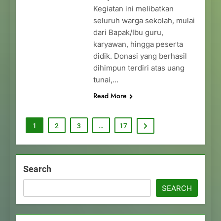
Kegiatan ini melibatkan
seluruh warga sekolah, mulai
dari Bapak/Ibu guru,
karyawan, hingga peserta
didik. Donasi yang berhasil
dihimpun terdiri atas uang
tunai,…
Read More
1
2
3
…
17
Search
SEARCH