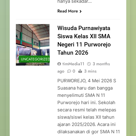
hanya sekadar…
Read More
Wisuda Purnawiyata
Siswa Kelas XII SMA
Negeri 11 Purworejo
Tahun 2026
UNCATEGORIZED
timMedia11
3 months
ago
0
3 mins
PURWOREJO, 4 Mei 2026 S
Suasana haru dan bangga
menyelimuti SMA N 11
Purworejo hari ini. Sekolah
secara resmi telah melepas
siswa/siswi kelas XII tahun
ajaran 2025/2026. Acara ini
dilaksanakan di gor SMA N 11