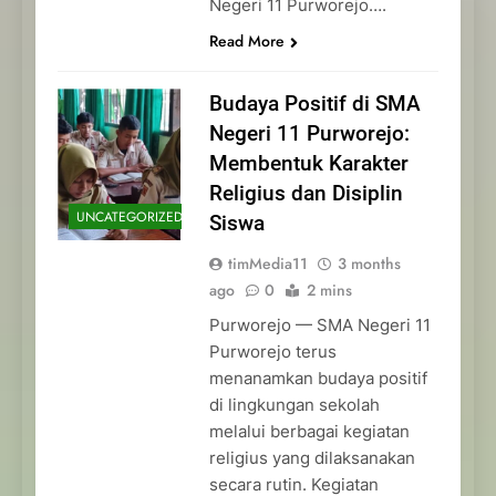
Negeri 11 Purworejo….
Read More
Budaya Positif di SMA
Negeri 11 Purworejo:
Membentuk Karakter
Religius dan Disiplin
UNCATEGORIZED
Siswa
timMedia11
3 months
ago
0
2 mins
Purworejo — SMA Negeri 11
Purworejo terus
menanamkan budaya positif
di lingkungan sekolah
melalui berbagai kegiatan
religius yang dilaksanakan
secara rutin. Kegiatan