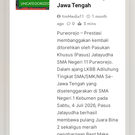
UNCATEGORIZED
Jawa Tengah
timMedia11
1 month
ago
0
5 mins
Purworejo – Prestasi
membanggakan kembali
ditorehkan oleh Pasukan
Khusus (Pasus) Jatayudha
SMA Negeri 11 Purworejo.
Dalam ajang LKBB Adiluhung
Tingkat SMA/SMK/MA Se-
Jawa Tengah yang
diselenggarakan di SMA
Negeri 1 Kebumen pada
Sabtu, 4 Juli 2026, Pasus
Jatayudha berhasil
membawa pulang Juara Bina
2 sekaligus meraih
penghargaan Best Make