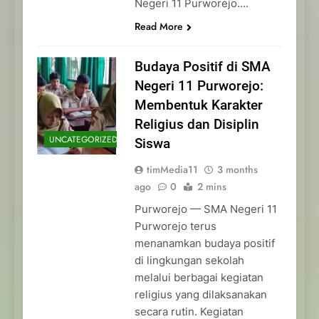
Negeri 11 Purworejo….
Read More
Budaya Positif di SMA
Negeri 11 Purworejo:
Membentuk Karakter
Religius dan Disiplin
UNCATEGORIZED
Siswa
timMedia11
3 months
ago
0
2 mins
Purworejo — SMA Negeri 11
Purworejo terus
menanamkan budaya positif
di lingkungan sekolah
melalui berbagai kegiatan
religius yang dilaksanakan
secara rutin. Kegiatan