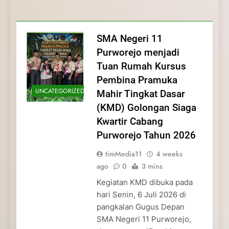
Membentuk Jiwa
Membentuk Jiwa Kepemimpinan,
Membangun Disiplin, Kekompakan, dan
Kwartir Cabang Purworejo Tahun 2026
Kepemimpinan, Disiplin,
Disiplin, dan Pengabdian Generasi
Kepedulian
dan Pengabdian Generasi
Pramuka
SMA Negeri 11
Pramuka
Purworejo menjadi
Tuan Rumah Kursus
Pembina Pramuka
UNCATEGORIZED
Mahir Tingkat Dasar
(KMD) Golongan Siaga
Kwartir Cabang
Purworejo Tahun 2026
timMedia11
4 weeks
ago
0
3 mins
Kegiatan KMD dibuka pada
hari Senin, 6 Juli 2026 di
pangkalan Gugus Depan
SMA Negeri 11 Purworejo,