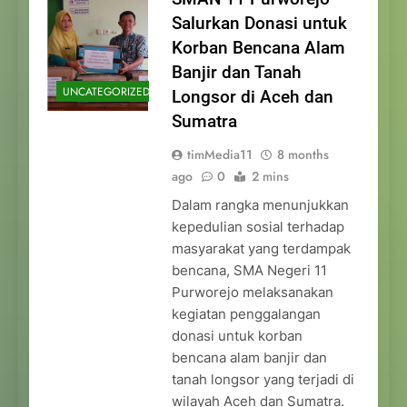
Salurkan Donasi untuk
Korban Bencana Alam
Banjir dan Tanah
UNCATEGORIZED
Longsor di Aceh dan
Sumatra
timMedia11
8 months
ago
0
2 mins
Dalam rangka menunjukkan
kepedulian sosial terhadap
masyarakat yang terdampak
bencana, SMA Negeri 11
Purworejo melaksanakan
kegiatan penggalangan
donasi untuk korban
bencana alam banjir dan
tanah longsor yang terjadi di
wilayah Aceh dan Sumatra.