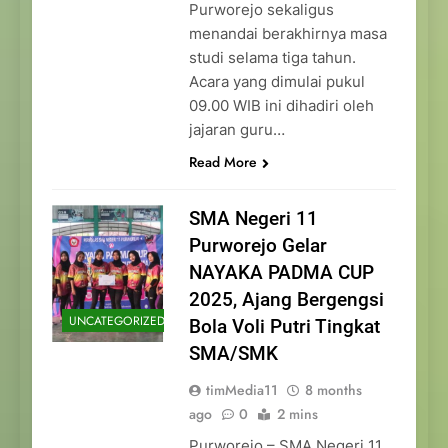
Purworejo sekaligus
menandai berakhirnya masa
studi selama tiga tahun.
Acara yang dimulai pukul
09.00 WIB ini dihadiri oleh
jajaran guru…
Read More
SMA Negeri 11
Purworejo Gelar
NAYAKA PADMA CUP
2025, Ajang Bergengsi
UNCATEGORIZED
Bola Voli Putri Tingkat
SMA/SMK
timMedia11
8 months
ago
0
2 mins
Purworejo – SMA Negeri 11