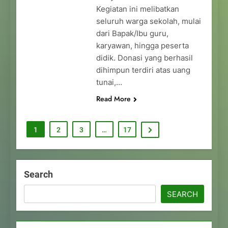
Kegiatan ini melibatkan
seluruh warga sekolah, mulai
dari Bapak/Ibu guru,
karyawan, hingga peserta
didik. Donasi yang berhasil
dihimpun terdiri atas uang
tunai,…
Read More
1
2
3
…
17
Search
SEARCH