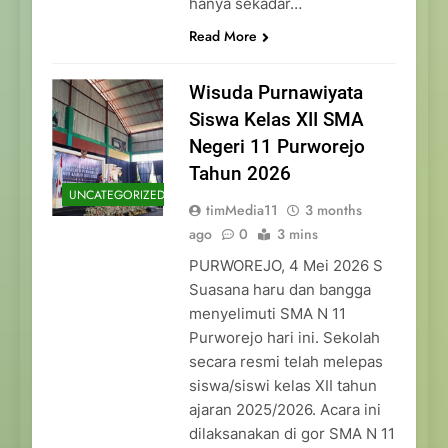
hanya sekadar…
Read More
Wisuda Purnawiyata
Siswa Kelas XII SMA
Negeri 11 Purworejo
Tahun 2026
UNCATEGORIZED
timMedia11
3 months
ago
0
3 mins
PURWOREJO, 4 Mei 2026 S
Suasana haru dan bangga
menyelimuti SMA N 11
Purworejo hari ini. Sekolah
secara resmi telah melepas
siswa/siswi kelas XII tahun
ajaran 2025/2026. Acara ini
dilaksanakan di gor SMA N 11