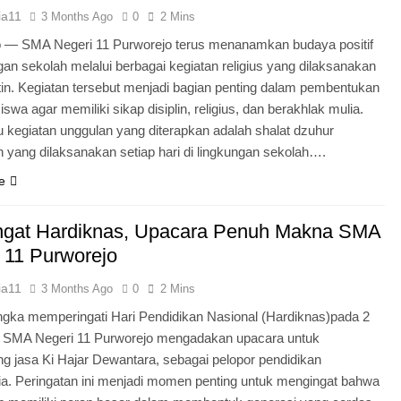
ia11
3 Months Ago
0
2 Mins
o — SMA Negeri 11 Purworejo terus menanamkan budaya positif
ngan sekolah melalui berbagai kegiatan religius yang dilaksanakan
tin. Kegiatan tersebut menjadi bagian penting dalam pembentukan
iswa agar memiliki sikap disiplin, religius, dan berakhlak mulia.
u kegiatan unggulan yang diterapkan adalah shalat dzuhur
 yang dilaksanakan setiap hari di lingkungan sekolah….
e
gat Hardiknas, Upacara Penuh Makna SMA
 11 Purworejo
ia11
3 Months Ago
0
2 Mins
gka memperingati Hari Pendidikan Nasional (Hardiknas)pada 2
, SMA Negeri 11 Purworejo mengadakan upacara untuk
 jasa Ki Hajar Dewantara, sebagai pelopor pendidikan
ia. Peringatan ini menjadi momen penting untuk mengingat bahwa