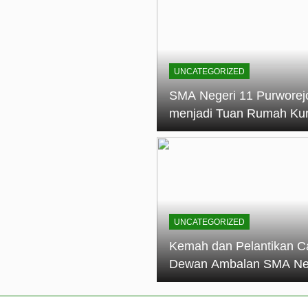
elantikan Calon Dewan Ambalan SMA Negeri 11 Purworejo: M
dian Generasi Pramuka
ungan PKS SMA Negeri 11 Purworejo& SMK Negeri 6 Purwore
ian
UNCATEGORIZED
eri 11 Purworejo Sukses Gelar LPBB Jatayudha Open 2 Tah
SMA Negeri 11 Purworej
menjadi Tuan Rumah Ku
tif di SMA Negeri 11 Purworejo: Membentuk Karakter Religius 
Pembina Pramuka Mahir
Tingkat Dasar (KMD) Go
Siaga Kwartir Cabang
Purworejo Tahun 2026
UNCATEGORIZED
Kemah dan Pelantikan C
Dewan Ambalan SMA Ne
11 Purworejo: Membentu
Kepemimpinan, Disiplin,