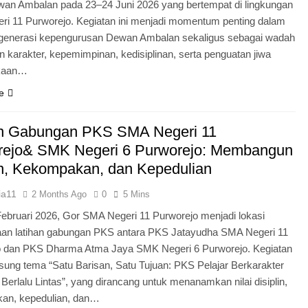
an Ambalan pada 23–24 Juni 2026 yang bertempat di lingkungan
i 11 Purworejo. Kegiatan ini menjadi momentum penting dalam
egenerasi kepengurusan Dewan Ambalan sekaligus sebagai wadah
 karakter, kepemimpinan, kedisiplinan, serta penguatan jiwa
kaan…
e
an Gabungan PKS SMA Negeri 11
rejo& SMK Negeri 6 Purworejo: Membangun
in, Kekompakan, dan Kepedulian
ia11
2 Months Ago
0
5 Mins
Februari 2026, Gor SMA Negeri 11 Purworejo menjadi lokasi
aan latihan gabungan PKS antara PKS Jatayudha SMA Negeri 11
o dan PKS Dharma Atma Jaya SMK Negeri 6 Purworejo. Kegiatan
sung tema “Satu Barisan, Satu Tujuan: PKS Pelajar Berkarakter
 Berlalu Lintas”, yang dirancang untuk menanamkan nilai disiplin,
an, kepedulian, dan…