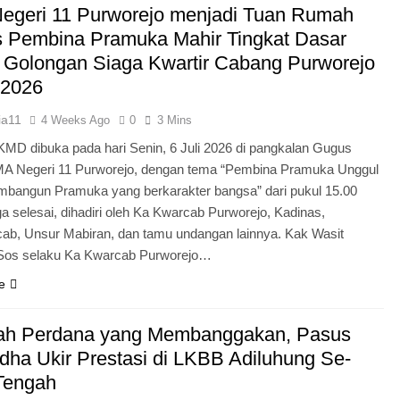
egeri 11 Purworejo menjadi Tuan Rumah
Pengabdian Generasi P
s Pembina Pramuka Mahir Tingkat Dasar
 Golongan Siaga Kwartir Cabang Purworejo
 2026
ia11
4 Weeks Ago
0
3 Mins
KMD dibuka pada hari Senin, 6 Juli 2026 di pangkalan Gugus
A Negeri 11 Purworejo, dengan tema “Pembina Pramuka Unggul
bangun Pramuka yang berkarakter bangsa” dari pukul 15.00
a selesai, dihadiri oleh Ka Kwarcab Purworejo, Kadinas,
cab, Unsur Mabiran, dan tamu undangan lainnya. Kak Wasit
.Sos selaku Ka Kwarcab Purworejo…
e
ah Perdana yang Membanggakan, Pasus
dha Ukir Prestasi di LKBB Adiluhung Se-
Tengah