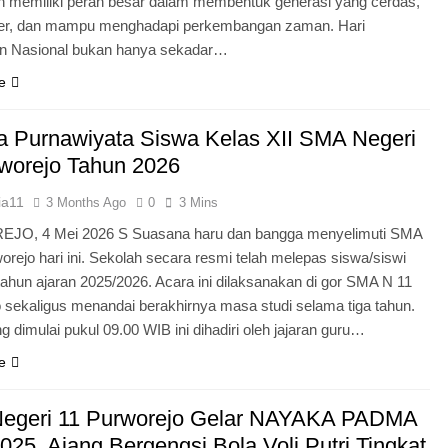
n memiliki peran besar dalam membentuk generasi yang cerdas,
ter, dan mampu menghadapi perkembangan zaman. Hari
an Nasional bukan hanya sekadar…
e
 Purnawiyata Siswa Kelas XII SMA Negeri
worejo Tahun 2026
ia11
3 Months Ago
0
3 Mins
O, 4 Mei 2026 S Suasana haru dan bangga menyelimuti SMA
orejo hari ini. Sekolah secara resmi telah melepas siswa/siswi
 tahun ajaran 2025/2026. Acara ini dilaksanakan di gor SMA N 11
 sekaligus menandai berakhirnya masa studi selama tiga tahun.
g dimulai pukul 09.00 WIB ini dihadiri oleh jajaran guru…
e
egeri 11 Purworejo Gelar NAYAKA PADMA
25, Ajang Bergengsi Bola Voli Putri Tingkat