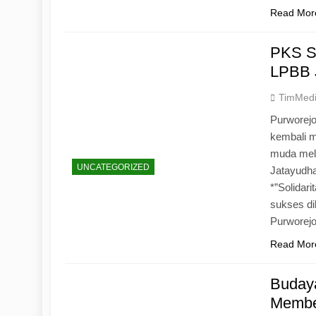
Read Mor
PKS S
LPBB 
TimMed
Purworejo
kembali 
muda mela
UNCATEGORIZED
Jatayudh
*”Solidar
sukses di
Purworej
Read Mor
Budaya
Memben