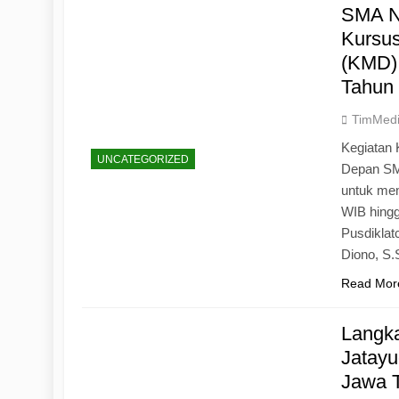
SMA N
Kursu
(KMD)
Tahun
TimMed
Kegiatan 
UNCATEGORIZED
Depan SM
untuk mem
WIB hingg
Pusdiklat
Diono, S
Read Mor
Langk
Jatayu
Jawa 