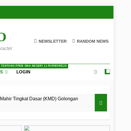
O
NEWSLETTER
RANDOM NEWS
racter
A TENTANG PPDB SMA NEGERI 11 PURWOREJO
ES
LOGIN
Mahir Tingkat Dasar (KMD) Golongan
 LKBB Adiluhung Se-Jawa Tengah