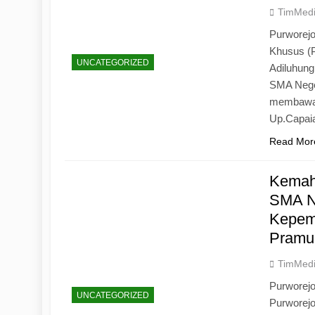
TimMed
Purworejo
Khusus (
UNCATEGORIZED
Adiluhun
SMA Neger
membawa 
Up.Capaia
Read Mor
Kemah
SMA N
Kepemi
Pramu
TimMed
Purworej
UNCATEGORIZED
Purworej