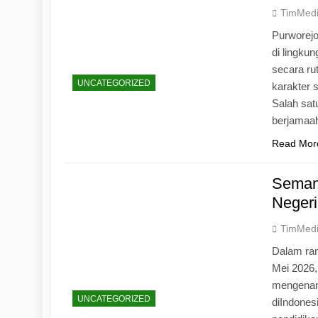
TimMed
Purworej
di lingku
secara ru
UNCATEGORIZED
karakter s
Salah sat
berjamaah
Read Mor
Seman
Negeri
TimMed
Dalam ran
Mei 2026
mengenang
UNCATEGORIZED
diIndones