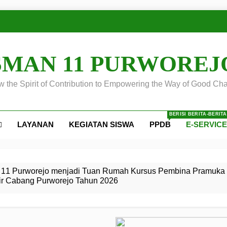
SMAN 11 PURWOREJ
 the Spirit of Contribution to Empowering the Way of Good Cha
BERISI BERITA-BERIT
LAYANAN
KEGIATAN SISWA
PPDB
E-SERVIC
ejo
 Calon
S SMA
ursus
s
egeri 11
 SMK
11 Purworejo menjadi Tuan Rumah Kursus Pembina Pramuka 
ir Cabang Purworejo Tahun 2026
r Tingkat
i di LKBB
 Jiwa
Membangun
di pangkalan Gugus Depan
ehkan oleh Pasukan Khusus
SMA Negeri 11 Purworejo
o menjadi lokasi pelaksanaan
 Siaga
ngah
, dan
dan
dana yang Membanggakan, Pasus Jatayudha Ukir Prestasi di
ejo Tahun
Pramuka