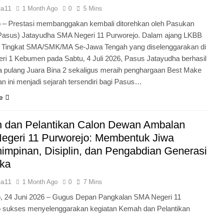
ia11
1 Month Ago
0
5 Mins
 – Prestasi membanggakan kembali ditorehkan oleh Pasukan
Pasus) Jatayudha SMA Negeri 11 Purworejo. Dalam ajang LKBB
g Tingkat SMA/SMK/MA Se-Jawa Tengah yang diselenggarakan di
i 1 Kebumen pada Sabtu, 4 Juli 2026, Pasus Jatayudha berhasil
pulang Juara Bina 2 sekaligus meraih penghargaan Best Make
n ini menjadi sejarah tersendiri bagi Pasus…
e
 dan Pelantikan Calon Dewan Ambalan
egeri 11 Purworejo: Membentuk Jiwa
mpinan, Disiplin, dan Pengabdian Generasi
ka
ia11
1 Month Ago
0
7 Mins
o, 24 Juni 2026 – Gugus Depan Pangkalan SMA Negeri 11
o sukses menyelenggarakan kegiatan Kemah dan Pelantikan