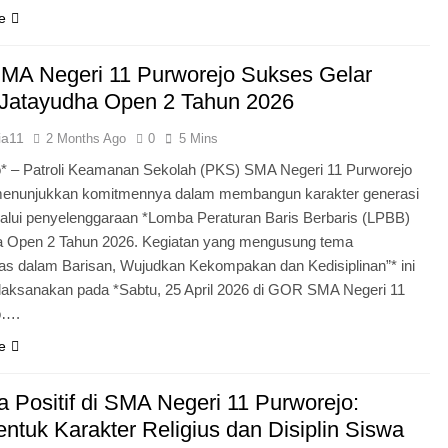
e
MA Negeri 11 Purworejo Sukses Gelar
Jatayudha Open 2 Tahun 2026
ia11
2 Months Ago
0
5 Mins
* – Patroli Keamanan Sekolah (PKS) SMA Negeri 11 Purworejo
menunjukkan komitmennya dalam membangun karakter generasi
lui penyelenggaraan *Lomba Peraturan Baris Berbaris (LPBB)
a Open 2 Tahun 2026. Kegiatan yang mengusung tema
itas dalam Barisan, Wujudkan Kekompakan dan Kedisiplinan”* ini
laksanakan pada *Sabtu, 25 April 2026 di GOR SMA Negeri 11
o….
e
 Positif di SMA Negeri 11 Purworejo:
tuk Karakter Religius dan Disiplin Siswa