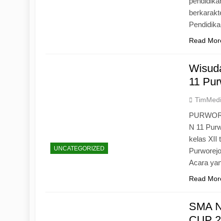
pendidika
berkarak
Pendidik
Read Mor
Wisuda
11 Pur
TimMed
PURWOREJ
N 11 Purw
kelas XII
UNCATEGORIZED
Purworejo
Acara yan
Read Mor
SMA N
CUP 20