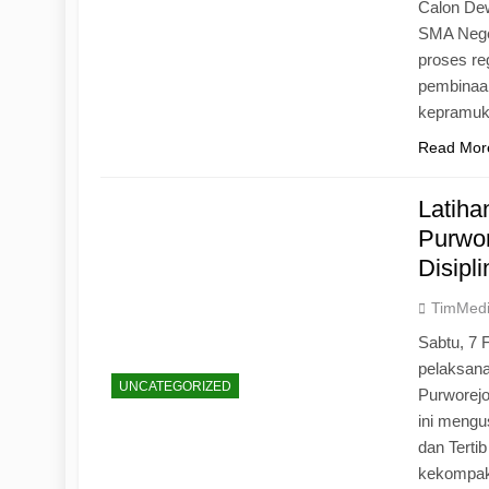
Calon Dew
SMA Neger
proses r
pembinaan
kepramu
Read Mor
Latih
Purwo
Disipl
TimMed
Sabtu, 7 
pelaksan
UNCATEGORIZED
Purworej
ini mengu
dan Tertib
kekompak