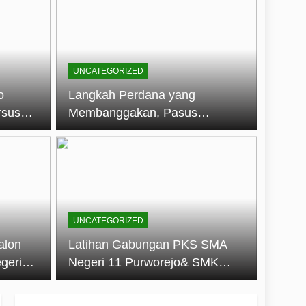
embentuk Jiwa Kepemimpinan, Disiplin,
jo: Membangun Disiplin, Kekompakan,
UNCATEGORIZED
un 2026
o
Langkah Perdana yang
rsus
Membanggakan, Pasus
dan Disiplin Siswa
Jatayudha Ukir Prestasi di
longan
LKBB Adiluhung Se-Jawa
Tengah
UNCATEGORIZED
alon
Latihan Gabungan PKS SMA
geri
Negeri 11 Purworejo& SMK
k Jiwa
Negeri 6 Purworejo:
 dan
Membangun Disiplin,