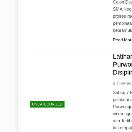
Calon Dew
SMA Neger
proses r
pembinaan
kepramu
Read Mor
Latih
Purwo
Disipl
TimMed
Sabtu, 7 
pelaksan
UNCATEGORIZED
Purworej
ini mengu
dan Tertib
kekompak