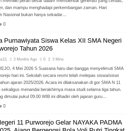
n memiliki peran besar dalam membentuk generasi yang cerdas,
ter, dan mampu menghadapi perkembangan zaman. Hari
an Nasional bukan hanya sekadar…
e
 Purnawiyata Siswa Kelas XII SMA Negeri
worejo Tahun 2026
ia11
3 Months Ago
0
3 Mins
O, 4 Mei 2026 S Suasana haru dan bangga menyelimuti SMA
orejo hari ini. Sekolah secara resmi telah melepas siswa/siswi
 tahun ajaran 2025/2026. Acara ini dilaksanakan di gor SMA N 11
 sekaligus menandai berakhirnya masa studi selama tiga tahun.
g dimulai pukul 09.00 WIB ini dihadiri oleh jajaran guru…
e
egeri 11 Purworejo Gelar NAYAKA PADMA
25, Ajang Bergengsi Bola Voli Putri Tingkat