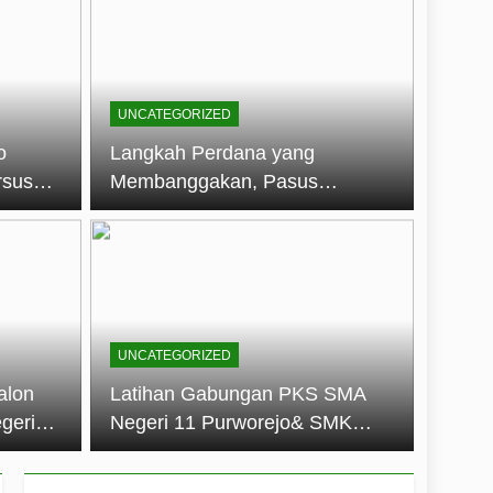
embentuk Jiwa Kepemimpinan, Disiplin,
jo: Membangun Disiplin, Kekompakan,
UNCATEGORIZED
un 2026
o
Langkah Perdana yang
rsus
Membanggakan, Pasus
dan Disiplin Siswa
Jatayudha Ukir Prestasi di
longan
LKBB Adiluhung Se-Jawa
Tengah
UNCATEGORIZED
alon
Latihan Gabungan PKS SMA
geri
Negeri 11 Purworejo& SMK
k Jiwa
Negeri 6 Purworejo:
 dan
Membangun Disiplin,