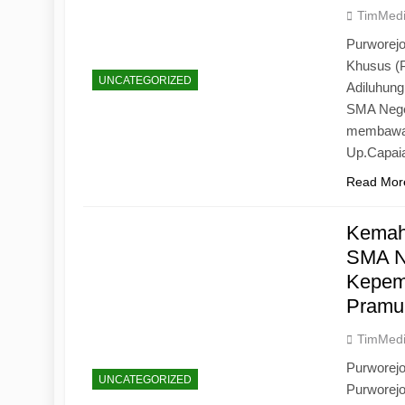
TimMed
Purworejo
Khusus (
UNCATEGORIZED
Adiluhun
SMA Neger
membawa 
Up.Capaia
Read Mor
Kemah
SMA N
Kepemi
Pramu
TimMed
Purworej
UNCATEGORIZED
Purworej