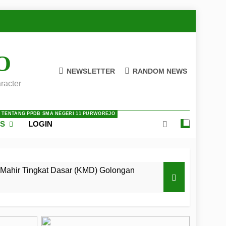
O
NEWSLETTER
RANDOM NEWS
racter
A TENTANG PPDB SMA NEGERI 11 PURWOREJO
ES
LOGIN
Mahir Tingkat Dasar (KMD) Golongan
 LKBB Adiluhung Se-Jawa Tengah