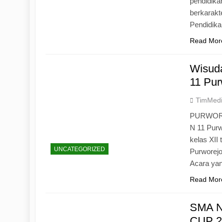
pendidika
berkarak
Pendidik
Read Mor
Wisuda
11 Pur
TimMed
PURWOREJ
N 11 Purw
kelas XII
UNCATEGORIZED
Purworejo
Acara yan
Read Mor
SMA N
CUP 20