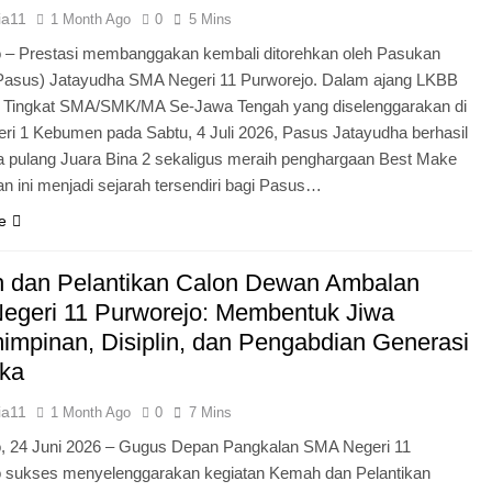
ia11
1 Month Ago
0
5 Mins
 – Prestasi membanggakan kembali ditorehkan oleh Pasukan
Pasus) Jatayudha SMA Negeri 11 Purworejo. Dalam ajang LKBB
g Tingkat SMA/SMK/MA Se-Jawa Tengah yang diselenggarakan di
i 1 Kebumen pada Sabtu, 4 Juli 2026, Pasus Jatayudha berhasil
pulang Juara Bina 2 sekaligus meraih penghargaan Best Make
n ini menjadi sejarah tersendiri bagi Pasus…
e
 dan Pelantikan Calon Dewan Ambalan
egeri 11 Purworejo: Membentuk Jiwa
mpinan, Disiplin, dan Pengabdian Generasi
ka
ia11
1 Month Ago
0
7 Mins
o, 24 Juni 2026 – Gugus Depan Pangkalan SMA Negeri 11
o sukses menyelenggarakan kegiatan Kemah dan Pelantikan