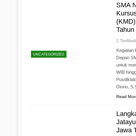
SMA N
Kursu
(KMD)
Tahun
TimMed
Kegiatan 
UNCATEGORIZED
Depan SM
untuk mem
WIB hingg
Pusdiklat
Diono, S
Read Mor
Langk
Jatayu
Jawa 