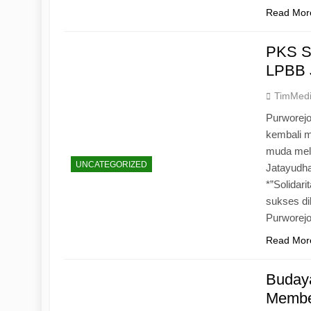
Read Mor
PKS S
LPBB 
TimMed
Purworejo
kembali 
muda mela
UNCATEGORIZED
Jatayudh
*”Solidar
sukses di
Purworej
Read Mor
Budaya
Memben