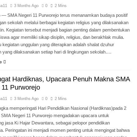
ia11
3 Months Ago
0
2 Mins
o — SMA Negeri 11 Purworejo terus menanamkan budaya positif
ngan sekolah melalui berbagai kegiatan religius yang dilaksanakan
tin. Kegiatan tersebut menjadi bagian penting dalam pembentukan
iswa agar memiliki sikap disiplin, religius, dan berakhlak mulia.
u kegiatan unggulan yang diterapkan adalah shalat dzuhur
 yang dilaksanakan setiap hari di lingkungan sekolah….
e
gat Hardiknas, Upacara Penuh Makna SMA
 11 Purworejo
ia11
3 Months Ago
0
2 Mins
gka memperingati Hari Pendidikan Nasional (Hardiknas)pada 2
, SMA Negeri 11 Purworejo mengadakan upacara untuk
 jasa Ki Hajar Dewantara, sebagai pelopor pendidikan
ia. Peringatan ini menjadi momen penting untuk mengingat bahwa