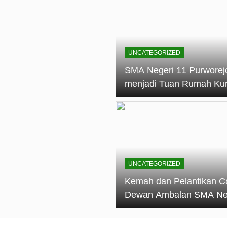
elantikan Calon Dewan Ambalan SMA Negeri 11 Purworejo: M
dian Generasi Pramuka
ungan PKS SMA Negeri 11 Purworejo& SMK Negeri 6 Purwore
ian
UNCATEGORIZED
eri 11 Purworejo Sukses Gelar LPBB Jatayudha Open 2 Tah
SMA Negeri 11 Purworej
menjadi Tuan Rumah Ku
tif di SMA Negeri 11 Purworejo: Membentuk Karakter Religius 
Pembina Pramuka Mahir
Tingkat Dasar (KMD) Go
Siaga Kwartir Cabang
Purworejo Tahun 2026
UNCATEGORIZED
Kemah dan Pelantikan C
Dewan Ambalan SMA Ne
11 Purworejo: Membentu
Kepemimpinan, Disiplin,