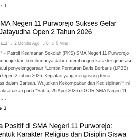
e
MA Negeri 11 Purworejo Sukses Gelar
Jatayudha Open 2 Tahun 2026
ia11
2 Months Ago
0
5 Mins
* – Patroli Keamanan Sekolah (PKS) SMA Negeri 11 Purworejo
menunjukkan komitmennya dalam membangun karakter generasi
lui penyelenggaraan *Lomba Peraturan Baris Berbaris (LPBB)
a Open 2 Tahun 2026. Kegiatan yang mengusung tema
itas dalam Barisan, Wujudkan Kekompakan dan Kedisiplinan”* ini
laksanakan pada *Sabtu, 25 April 2026 di GOR SMA Negeri 11
o….
e
 Positif di SMA Negeri 11 Purworejo:
tuk Karakter Religius dan Disiplin Siswa