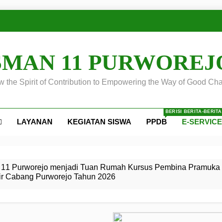
SMAN 11 PURWOREJ
 the Spirit of Contribution to Empowering the Way of Good Cha
BERISI BERITA-BERIT
LAYANAN
KEGIATAN SISWA
PPDB
E-SERVIC
ejo
 Calon
S SMA
ursus
s
egeri 11
 SMK
11 Purworejo menjadi Tuan Rumah Kursus Pembina Pramuka 
ir Cabang Purworejo Tahun 2026
r Tingkat
i di LKBB
 Jiwa
Membangun
di pangkalan Gugus Depan
ehkan oleh Pasukan Khusus
SMA Negeri 11 Purworejo
o menjadi lokasi pelaksanaan
 Siaga
ngah
, dan
dan
dana yang Membanggakan, Pasus Jatayudha Ukir Prestasi di
ejo Tahun
Pramuka