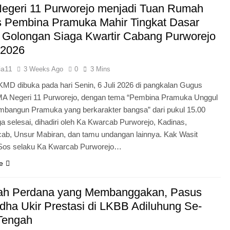
egeri 11 Purworejo menjadi Tuan Rumah
Pengabdian Generasi P
s Pembina Pramuka Mahir Tingkat Dasar
 Golongan Siaga Kwartir Cabang Purworejo
 2026
ia11
3 Weeks Ago
0
3 Mins
KMD dibuka pada hari Senin, 6 Juli 2026 di pangkalan Gugus
A Negeri 11 Purworejo, dengan tema “Pembina Pramuka Unggul
bangun Pramuka yang berkarakter bangsa” dari pukul 15.00
a selesai, dihadiri oleh Ka Kwarcab Purworejo, Kadinas,
cab, Unsur Mabiran, dan tamu undangan lainnya. Kak Wasit
.Sos selaku Ka Kwarcab Purworejo…
e
ah Perdana yang Membanggakan, Pasus
dha Ukir Prestasi di LKBB Adiluhung Se-
Tengah