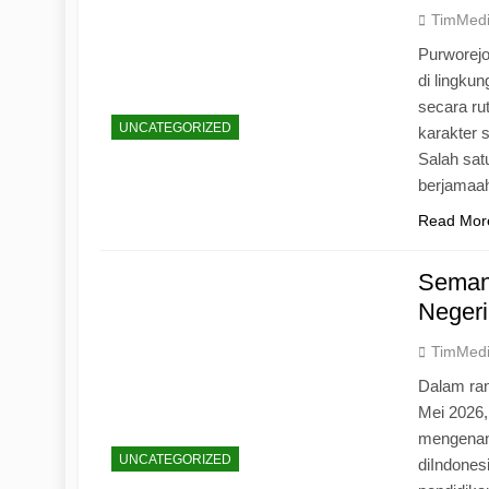
TimMed
Purworej
di lingku
secara ru
UNCATEGORIZED
karakter s
Salah sat
berjamaah
Read Mor
Seman
Negeri
TimMed
Dalam ran
Mei 2026
mengenang
UNCATEGORIZED
diIndones