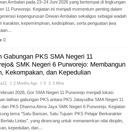
an Ambalan pada 23–24 Juni 2026 yang bertempat di lingkungan
i 11 Purworejo. Kegiatan ini menjadi momentum penting dalam
egenerasi kepengurusan Dewan Ambalan sekaligus sebagai wadah
 karakter, kepemimpinan, kedisiplinan, serta penguatan jiwa
kaan…
e
an Gabungan PKS SMA Negeri 11
rejo& SMK Negeri 6 Purworejo: Membangun
in, Kekompakan, dan Kepedulian
ia11
2 Months Ago
0
5 Mins
Februari 2026, Gor SMA Negeri 11 Purworejo menjadi lokasi
aan latihan gabungan PKS antara PKS Jatayudha SMA Negeri 11
o dan PKS Dharma Atma Jaya SMK Negeri 6 Purworejo. Kegiatan
sung tema “Satu Barisan, Satu Tujuan: PKS Pelajar Berkarakter
 Berlalu Lintas”, yang dirancang untuk menanamkan nilai disiplin,
an, kepedulian, dan…